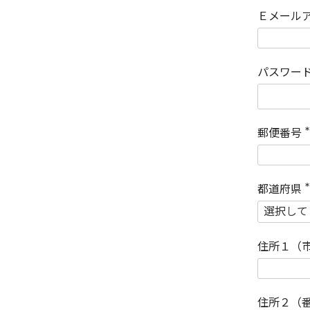
Ｅメール
パスワー
郵便番号
(
)
都道府県
(
)
住所１（
住所２（