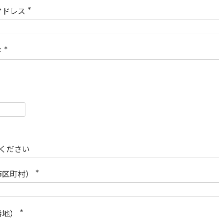
)
アドレス
(
必
須
)
ド
(
必
須
)
必
須
必
須
市区町村）
(
必
須
)
番地）