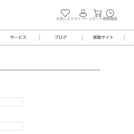
お気に入り
マイページ
カート
閲覧履歴
サービス
ブログ
買取サイト
よくあるご質問
お買い物診断
半幅帯
帯留め
お召
男性用帯
着物帯
新品
セット
袴
男性用