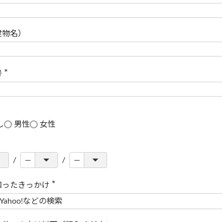
(
必
須
)
建物名）
号
(
必
須
)
し
男性
女性
知ったきっかけ
(
必
須
)