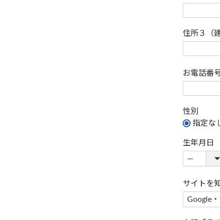
住所３（
お電話番
性別
指定な
生年月日
サイトを