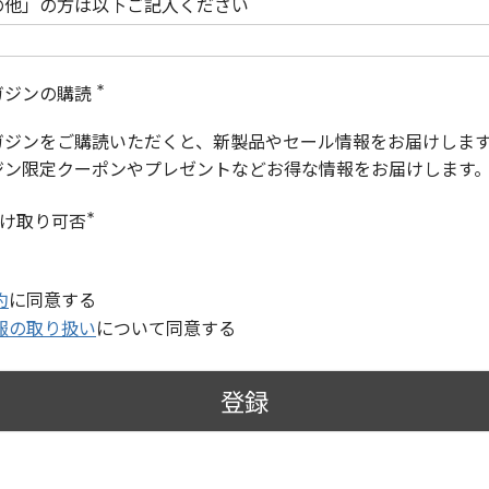
の他」の方は以下ご記入ください
ガジンの購読
(
必
ガジンをご購読いただくと、新製品やセール情報をお届けしま
須
)
ジン限定クーポンやプレゼントなどお得な情報をお届けします
受け取り可否
(
必
須
)
約
に同意する
報の取り扱い
について同意する
登録