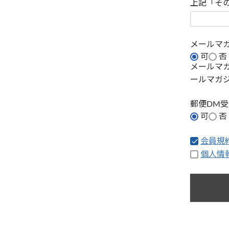
上記「そ
メールマ
可
否
メールマ
ールマガ
郵便DM
可
否
会員規
個人情