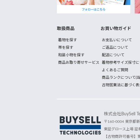
取扱商品
お買い物ガイド
着物を探す
お支払いについて
帯を探す
ご返品について
和装小物を探す
配送について
商品お取り寄せサービス
着物参考サイズ採寸に
よくあるご質問
商品ランクについて(当
古物営業法に基づく表
株式会社BuySell Tec
〒160-0004 東京都新
東証グロース上場 証券
【古物商許可番号】第30