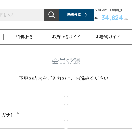
＞ 08/07：12時時点
詳細検索
34,824
全
点
和装小物
お買い物ガイド
お着物ガイド
会員登録
ス
お支払いについて
はじめてのお着物ガイド
新規会員登録
着物知識
スタッフブログ
サイズ案内
着物参考サイズ/採寸について
和色チャート集
お問い合わせ
処法
ご返品について
メールマガジンのご登録
着物販売方法について
関連サイト一覧
下記の内容をご入力の上、お進みください。
袋名古屋帯
黒留袖
帯締め
開き名
色留袖
帯揚げ
古屋帯
付下げ
帯締め
丸帯
色無地
作り帯
着物
配送について
商品ランクについて(当店基準)
帯揚げセット
ショール
小紋
浴衣
襦袢
和装コート
リガナ）
(
必
須