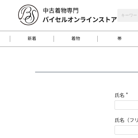
バイセルオンラインストア
会員登録
新着
着物
帯
お客様に届くまで
商品お取り寄せサービ
ご注文方法のご案内
お着物がにおう時の対
和装バッグ
訪問着
袋帯
名古屋帯
振袖
反物
梱包方法のご案内
氏名
(
必
須
江戸小紋
紬
)
氏名（フ