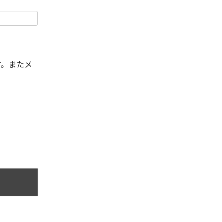
す。またメ
。