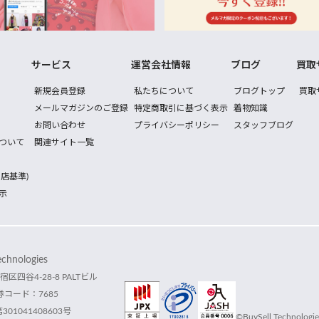
サービス
運営会社情報
ブログ
買取
新規会員登録
私たちについて
ブログトップ
買取
メールマガジンのご登録
特定商取引に基づく表示
着物知識
お問い合わせ
プライバシーポリシー
スタッフブログ
ついて
関連サイト一覧
店基準)
示
hnologies
宿区四谷4-28-8 PALTビル
コード：7685
1041408603号
©BuySell Technologies