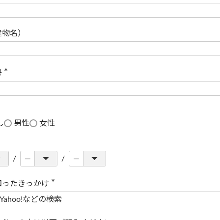
(
必
須
)
建物名）
号
(
必
須
)
し
男性
女性
知ったきっかけ
(
必
須
)