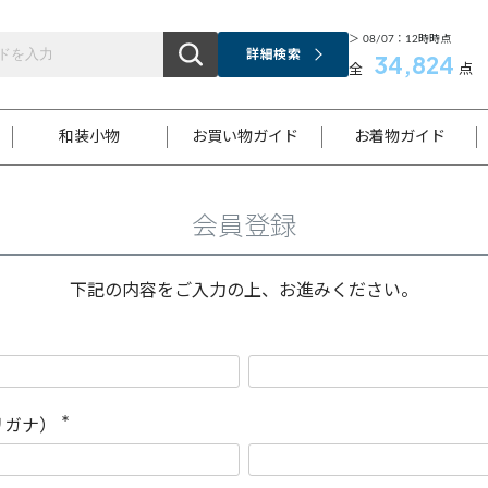
＞ 08/07：12時時点
詳細検索
34,824
全
点
和装小物
お買い物ガイド
お着物ガイド
会員登録
ス
お支払いについて
はじめてのお着物ガイド
新規会員登録
着物知識
スタッフブログ
サイズ案内
着物参考サイズ/採寸について
和色チャート集
お問い合わせ
処法
ご返品について
メールマガジンのご登録
着物販売方法について
関連サイト一覧
下記の内容をご入力の上、お進みください。
袋名古屋帯
黒留袖
帯締め
開き名
色留袖
帯揚げ
古屋帯
付下げ
帯締め
丸帯
色無地
作り帯
着物
配送について
商品ランクについて(当店基準)
帯揚げセット
ショール
小紋
浴衣
襦袢
和装コート
リガナ）
(
必
須