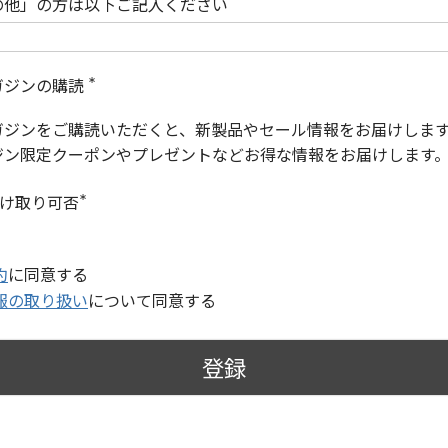
の他」の方は以下ご記入ください
ガジンの購読
(
必
ガジンをご購読いただくと、新製品やセール情報をお届けしま
須
)
ジン限定クーポンやプレゼントなどお得な情報をお届けします
受け取り可否
(
必
須
)
約
に同意する
報の取り扱い
について同意する
登録