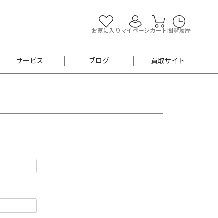
お気に入り
マイページ
カート
閲覧履歴
サービス
ブログ
買取サイト
よくあるご質問
お買い物診断
半幅帯
帯留め
お召
男性用帯
着物帯
新品
セット
袴
男性用