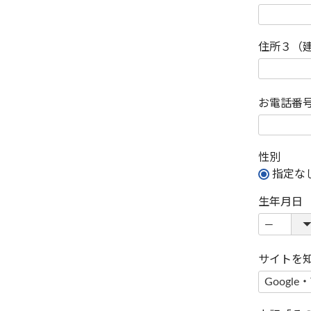
住所３（
お電話番
性別
指定な
生年月日
サイトを