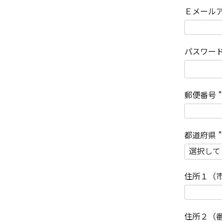
Ｅメール
パスワー
郵便番号
(
)
都道府県
(
)
住所１（
住所２（