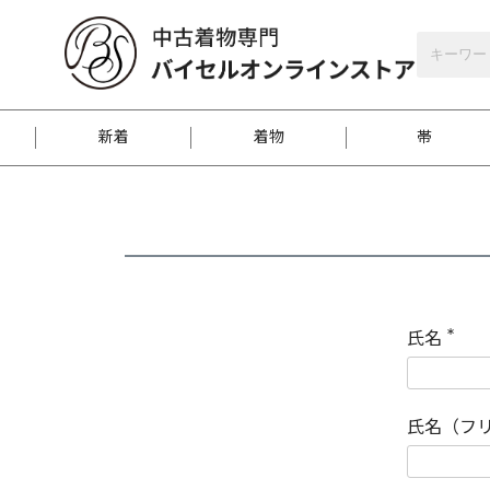
バイセルオンラインストア
会員登録
新着
着物
帯
お客様に届くまで
商品お取り寄せサービ
ご注文方法のご案内
お着物がにおう時の対
和装バッグ
訪問着
袋帯
名古屋帯
振袖
反物
梱包方法のご案内
氏名
(
必
須
江戸小紋
紬
)
氏名（フ