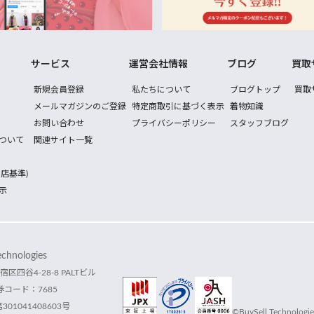
サービス
運営会社情報
ブログ
買取
新規会員登録
私たちについて
ブログトップ
買取
メールマガジンのご登録
特定商取引に基づく表示
着物知識
お問い合わせ
プライバシーポリシー
スタッフブログ
ついて
関連サイト一覧
店基準)
示
hnologies
宿区四谷4-28-8 PALTビル
コード：7685
1041408603号
©BuySell Technologies