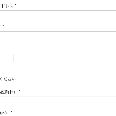
)
アドレス
(
必
須
)
ド
(
必
須
)
必
須
必
須
市区町村）
(
必
須
)
番地）