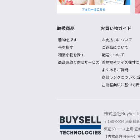
取扱商品
お買い物ガイド
着物を探す
お支払いについて
帯を探す
ご返品について
和装小物を探す
配送について
商品お取り寄せサービス
着物参考サイズ採寸に
よくあるご質問
商品ランクについて(当
古物営業法に基づく表
株式会社BuySell Tec
〒160-0004 東京都新
東証グロース上場 証券
【古物商許可番号】第30