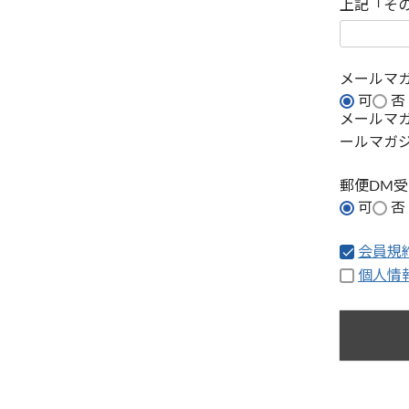
上記「そ
メールマ
可
否
メールマ
ールマガ
郵便DM
可
否
会員規
個人情