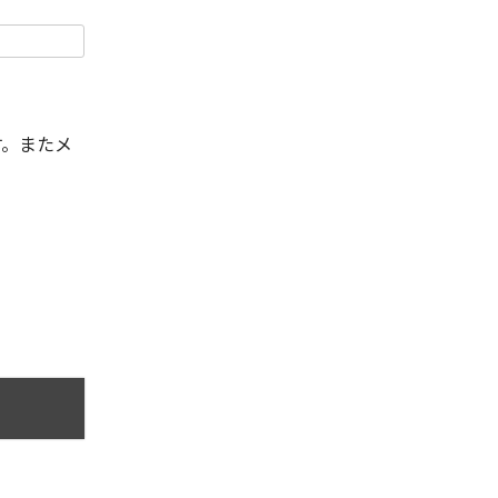
す。またメ
。