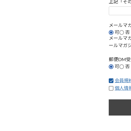
上記「そ
メールマ
可
否
メールマ
ールマガ
郵便DM
可
否
会員規
個人情