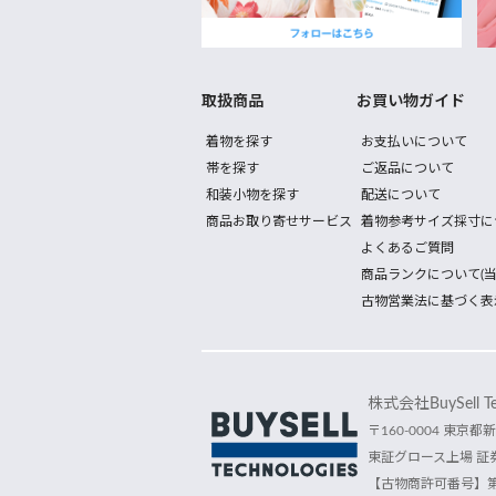
取扱商品
お買い物ガイド
着物を探す
お支払いについて
帯を探す
ご返品について
和装小物を探す
配送について
商品お取り寄せサービス
着物参考サイズ採寸に
よくあるご質問
商品ランクについて(当
古物営業法に基づく表
株式会社BuySell Tec
〒160-0004 東京都新
東証グロース上場 証券
【古物商許可番号】第30