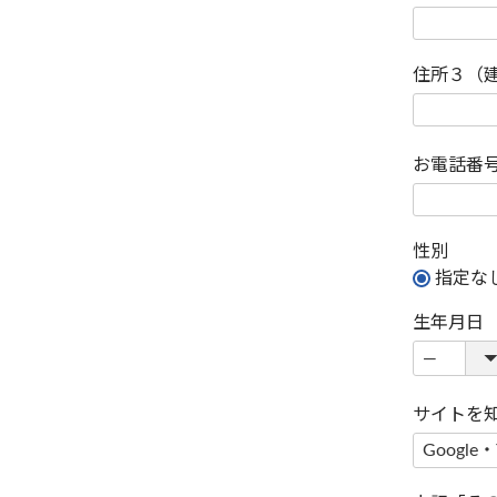
住所３（
お電話番
性別
指定な
生年月日
サイトを