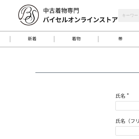
バイセルオンラインストア
会員登録
新着
着物
帯
お客様に届くまで
商品お取り寄せサービ
ご注文方法のご案内
お着物がにおう時の対
和装バッグ
訪問着
袋帯
名古屋帯
振袖
反物
梱包方法のご案内
氏名
(
必
須
江戸小紋
紬
)
氏名（フ