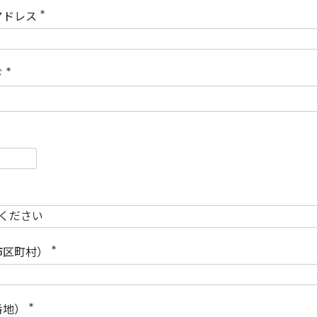
)
アドレス
(
必
須
)
ド
(
必
須
)
必
須
必
須
市区町村）
(
必
須
)
番地）