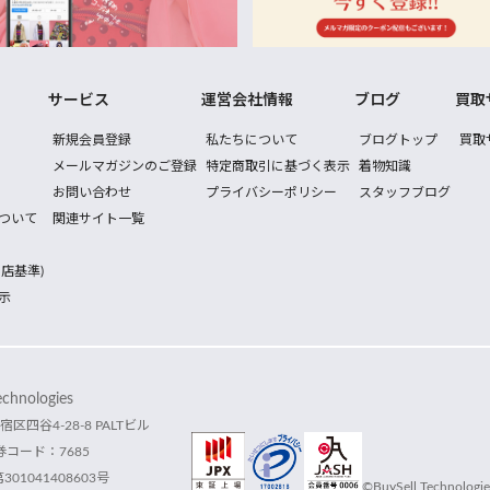
サービス
運営会社情報
ブログ
買取
新規会員登録
私たちについて
ブログトップ
買取
メールマガジンのご登録
特定商取引に基づく表示
着物知識
お問い合わせ
プライバシーポリシー
スタッフブログ
ついて
関連サイト一覧
店基準)
示
hnologies
宿区四谷4-28-8 PALTビル
コード：7685
1041408603号
©BuySell Technologies