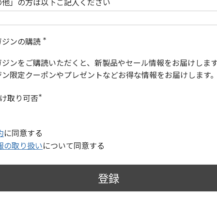
の他」の方は以下ご記入ください
ガジンの購読
(
必
ガジンをご購読いただくと、新製品やセール情報をお届けしま
須
)
ジン限定クーポンやプレゼントなどお得な情報をお届けします
受け取り可否
(
必
須
)
約
に同意する
報の取り扱い
について同意する
登録