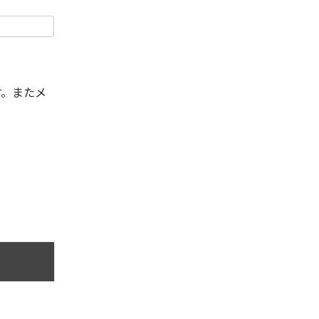
す。またメ
。