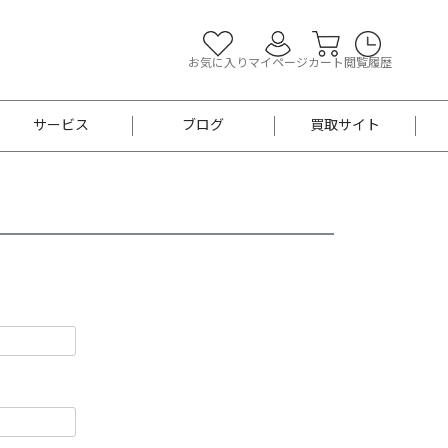
お気に入り
マイページ
カート
閲覧履歴
サービス
ブログ
買取サイト
よくあるご質問
お買い物診断
半幅帯
帯留め
お召
男性用帯
着物帯
新品
セット
袴
男性用