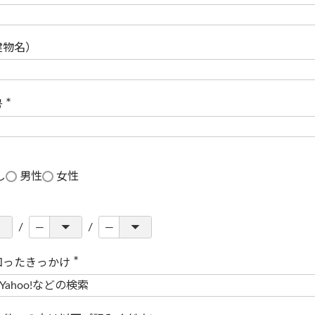
(
必
須
)
建物名）
号
(
必
須
)
し
男性
女性
知ったきっかけ
(
必
須
)