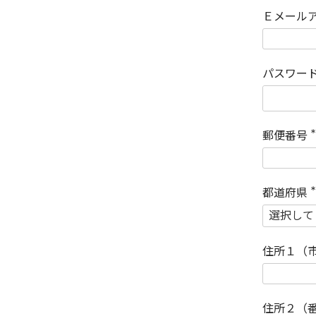
Ｅメール
パスワー
郵便番号
(
)
都道府県
(
)
住所１（
住所２（