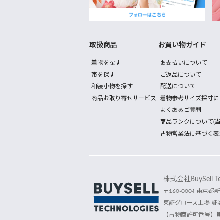
取扱商品
お買い物ガイド
着物を探す
お支払いについて
帯を探す
ご返品について
和装小物を探す
配送について
商品お取り寄せサービス
着物参考サイズ採寸に
よくあるご質問
商品ランクについて(当
古物営業法に基づく表
株式会社BuySell Tec
〒160-0004 東京都新
東証グロース上場 証券
【古物商許可番号】第30