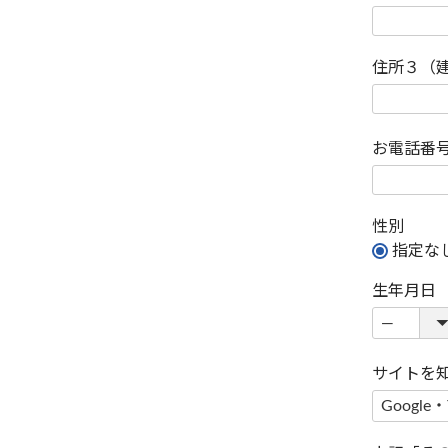
住所３（
お電話番
性別
指定な
生年月日
サイトを