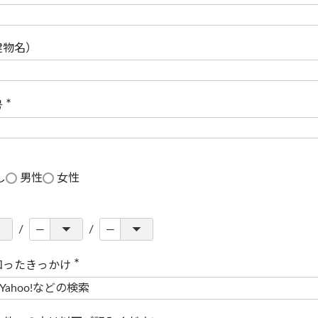
(
必
須
)
建物名）
号
(
必
須
)
し
男性
女性
知ったきっかけ
(
必
須
)