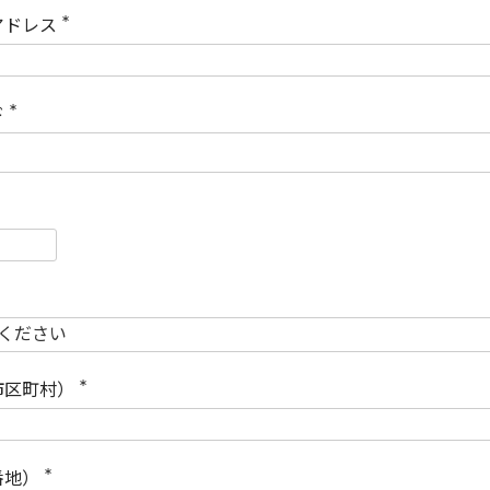
)
アドレス
(
必
須
)
ド
(
必
須
)
必
須
必
須
市区町村）
(
必
須
)
番地）