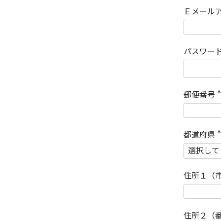
Ｅメール
パスワー
郵便番号
(
)
都道府県
(
)
住所１（
住所２（