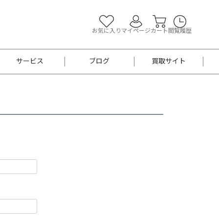
お気に入り
マイページ
カート
閲覧履歴
サービス
ブログ
買取サイト
よくあるご質問
お買い物診断
半幅帯
帯留め
お召
男性用帯
着物帯
新品
セット
袴
男性用