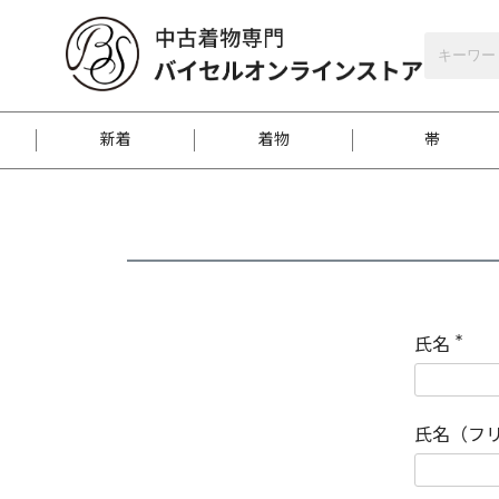
バイセルオンラインストア
会員登録
新着
着物
帯
お客様に届くまで
商品お取り寄せサービ
ご注文方法のご案内
お着物がにおう時の対
和装バッグ
訪問着
袋帯
名古屋帯
振袖
反物
梱包方法のご案内
氏名
(
必
須
江戸小紋
紬
)
氏名（フ