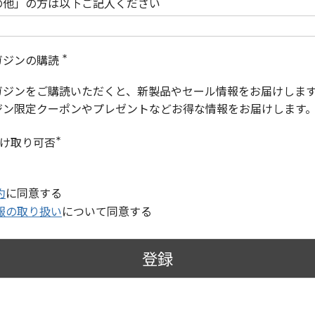
の他」の方は以下ご記入ください
ガジンの購読
(
必
ガジンをご購読いただくと、新製品やセール情報をお届けしま
須
)
ジン限定クーポンやプレゼントなどお得な情報をお届けします
受け取り可否
(
必
須
)
約
に同意する
報の取り扱い
について同意する
登録