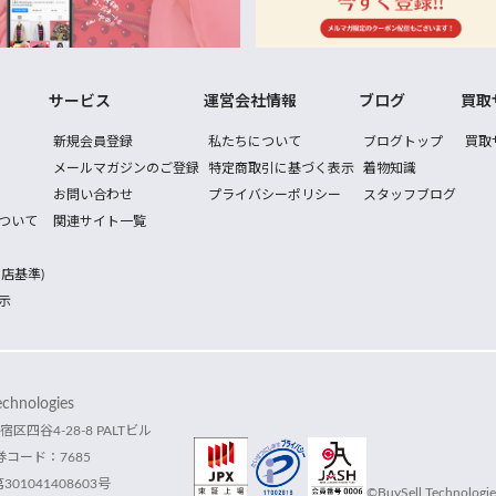
サービス
運営会社情報
ブログ
買取
新規会員登録
私たちについて
ブログトップ
買取
メールマガジンのご登録
特定商取引に基づく表示
着物知識
お問い合わせ
プライバシーポリシー
スタッフブログ
ついて
関連サイト一覧
店基準)
示
hnologies
宿区四谷4-28-8 PALTビル
コード：7685
1041408603号
©BuySell Technologies