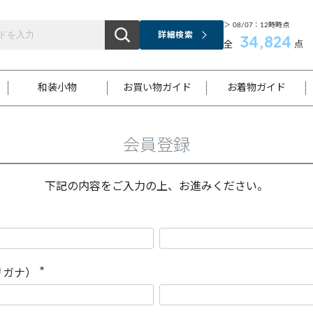
＞ 08/07：12時時点
詳細検索
34,824
全
点
和装小物
お買い物ガイド
お着物ガイド
会員登録
ス
お支払いについて
はじめてのお着物ガイド
新規会員登録
着物知識
スタッフブログ
サイズ案内
着物参考サイズ/採寸について
和色チャート集
お問い合わせ
処法
ご返品について
メールマガジンのご登録
着物販売方法について
関連サイト一覧
下記の内容をご入力の上、お進みください。
袋名古屋帯
黒留袖
帯締め
開き名
色留袖
帯揚げ
古屋帯
付下げ
帯締め
丸帯
色無地
作り帯
着物
配送について
商品ランクについて(当店基準)
帯揚げセット
ショール
小紋
浴衣
襦袢
和装コート
リガナ）
(
必
須