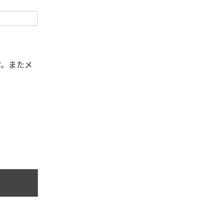
す。またメ
。