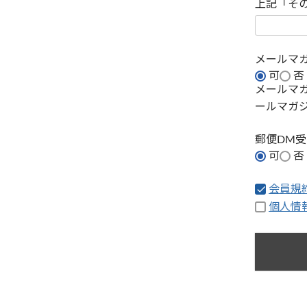
上記「そ
メールマ
可
否
メールマ
ールマガ
郵便DM
可
否
会員規
個人情