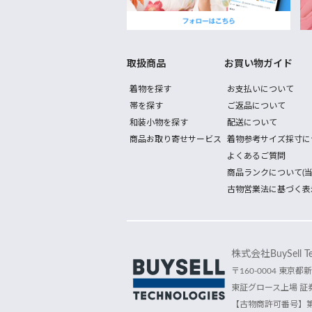
取扱商品
お買い物ガイド
着物を探す
お支払いについて
帯を探す
ご返品について
和装小物を探す
配送について
商品お取り寄せサービス
着物参考サイズ採寸に
よくあるご質問
商品ランクについて(当
古物営業法に基づく表
株式会社BuySell Tec
〒160-0004 東京都新
東証グロース上場 証券
【古物商許可番号】第30