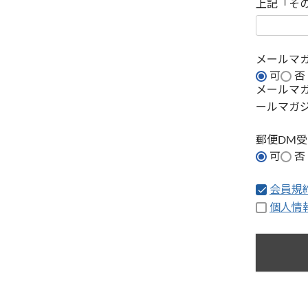
上記「そ
メールマ
可
否
メールマ
ールマガ
郵便DM
可
否
会員規
個人情