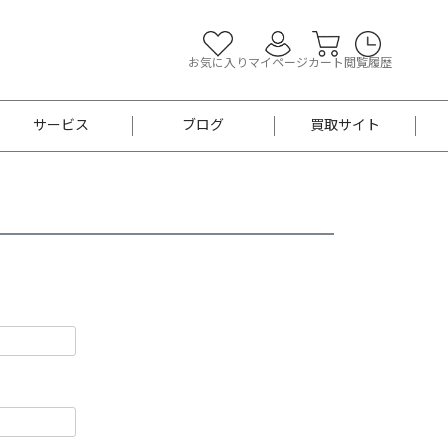
お気に入り
マイページ
カート
閲覧履歴
サービス
ブログ
買取サイト
よくあるご質問
お買い物診断
半幅帯
帯留め
お召
男性用帯
着物帯
新品
セット
袴
男性用