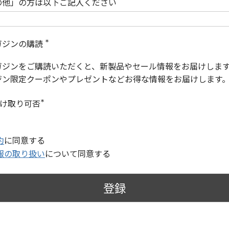
の他」の方は以下ご記入ください
ガジンの購読
(
必
ガジンをご購読いただくと、新製品やセール情報をお届けしま
須
)
ジン限定クーポンやプレゼントなどお得な情報をお届けします
受け取り可否
(
必
須
)
約
に同意する
報の取り扱い
について同意する
登録