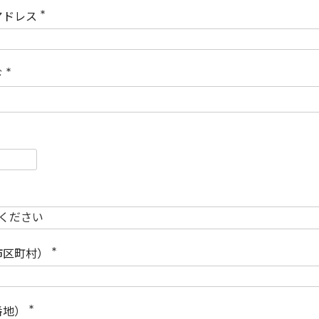
)
アドレス
(
必
須
)
ド
(
必
須
)
必
須
必
須
市区町村）
(
必
須
)
番地）