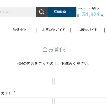
＞ 08/07：12時時点
詳細検索
34,824
全
点
和装小物
お買い物ガイド
お着物ガイド
会員登録
ス
お支払いについて
はじめてのお着物ガイド
新規会員登録
着物知識
スタッフブログ
サイズ案内
着物参考サイズ/採寸について
和色チャート集
お問い合わせ
処法
ご返品について
メールマガジンのご登録
着物販売方法について
関連サイト一覧
下記の内容をご入力の上、お進みください。
袋名古屋帯
黒留袖
帯締め
開き名
色留袖
帯揚げ
古屋帯
付下げ
帯締め
丸帯
色無地
作り帯
着物
配送について
商品ランクについて(当店基準)
帯揚げセット
ショール
小紋
浴衣
襦袢
和装コート
リガナ）
(
必
須