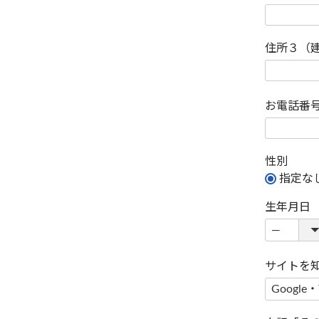
住所３（
お電話番
性別
指定な
生年月日
サイトを