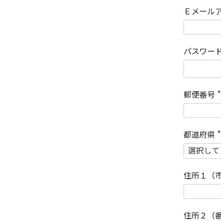
Ｅメール
パスワー
郵便番号
(
)
都道府県
(
)
住所１（
住所２（