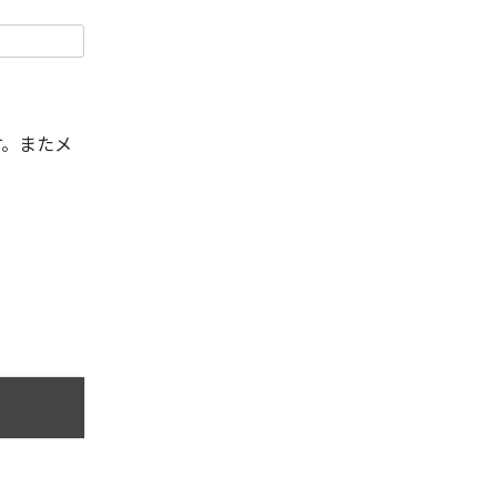
す。またメ
。