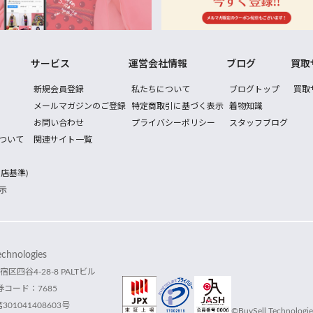
サービス
運営会社情報
ブログ
買取
新規会員登録
私たちについて
ブログトップ
買取
メールマガジンのご登録
特定商取引に基づく表示
着物知識
お問い合わせ
プライバシーポリシー
スタッフブログ
ついて
関連サイト一覧
店基準)
示
hnologies
宿区四谷4-28-8 PALTビル
コード：7685
1041408603号
©BuySell Technologies