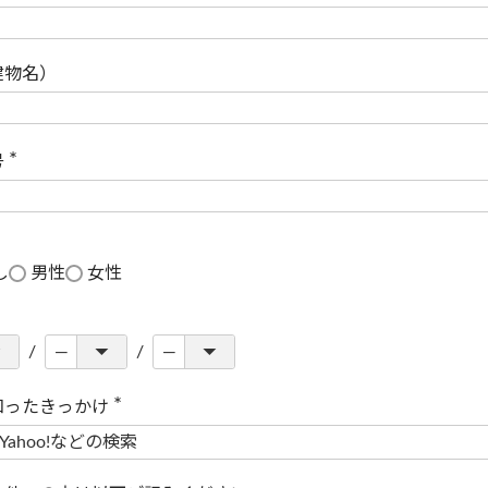
(
必
須
)
建物名）
号
(
必
須
)
し
男性
女性
知ったきっかけ
(
必
須
)