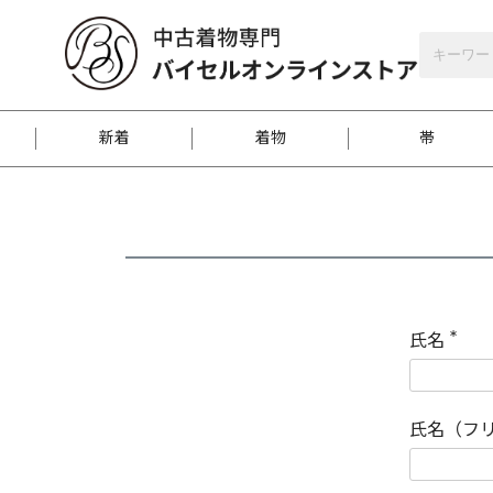
バイセルオンラインストア
会員登録
新着
着物
帯
お客様に届くまで
商品お取り寄せサービ
ご注文方法のご案内
お着物がにおう時の対
和装バッグ
訪問着
袋帯
名古屋帯
振袖
反物
梱包方法のご案内
氏名
(
必
須
江戸小紋
紬
)
氏名（フ