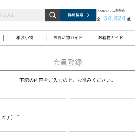
＞ 08/07：12時時点
詳細検索
34,824
全
点
和装小物
お買い物ガイド
お着物ガイド
会員登録
ス
お支払いについて
はじめてのお着物ガイド
新規会員登録
着物知識
スタッフブログ
サイズ案内
着物参考サイズ/採寸について
和色チャート集
お問い合わせ
処法
ご返品について
メールマガジンのご登録
着物販売方法について
関連サイト一覧
下記の内容をご入力の上、お進みください。
袋名古屋帯
黒留袖
帯締め
開き名
色留袖
帯揚げ
古屋帯
付下げ
帯締め
丸帯
色無地
作り帯
着物
配送について
商品ランクについて(当店基準)
帯揚げセット
ショール
小紋
浴衣
襦袢
和装コート
リガナ）
(
必
須