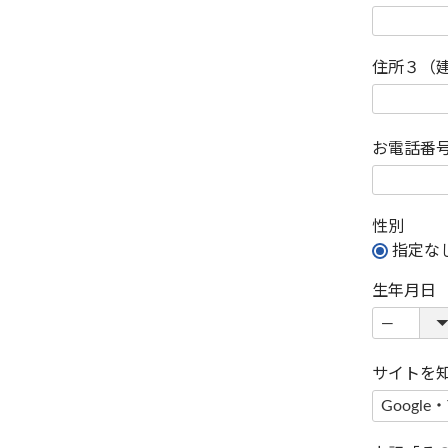
住所３（
お電話番
性別
指定な
生年月日
サイトを