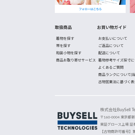
取扱商品
お買い物ガイド
着物を探す
お支払いについて
帯を探す
ご返品について
和装小物を探す
配送について
商品お取り寄せサービス
着物参考サイズ採寸に
よくあるご質問
商品ランクについて(当
古物営業法に基づく表
株式会社BuySell Tec
〒160-0004 東京都新
東証グロース上場 証券
【古物商許可番号】第30