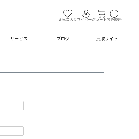
お気に入り
マイページ
カート
閲覧履歴
サービス
ブログ
買取サイト
よくあるご質問
お買い物診断
半幅帯
帯留め
お召
男性用帯
着物帯
新品
セット
袴
男性用