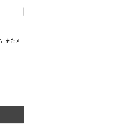
す。またメ
。