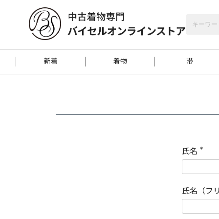
バイセルオンラインストア
会員登録
新着
着物
帯
お客様に届くまで
商品お取り寄せサービ
ご注文方法のご案内
お着物がにおう時の対
和装バッグ
訪問着
袋帯
名古屋帯
振袖
反物
梱包方法のご案内
氏名
(
必
須
江戸小紋
紬
)
氏名（フ