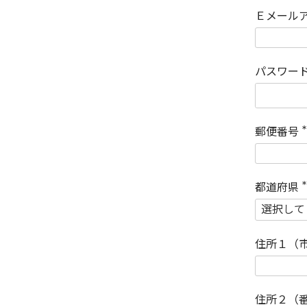
Ｅメール
パスワー
郵便番号
(
)
都道府県
(
)
住所１（
住所２（