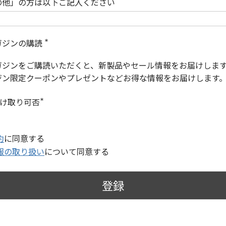
の他」の方は以下ご記入ください
ガジンの購読
(
必
ガジンをご購読いただくと、新製品やセール情報をお届けしま
須
)
ジン限定クーポンやプレゼントなどお得な情報をお届けします
受け取り可否
(
必
須
)
約
に同意する
報の取り扱い
について同意する
登録