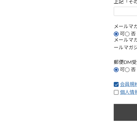
上記「そ
メールマ
可
否
メールマ
ールマガ
郵便DM
可
否
会員規
個人情