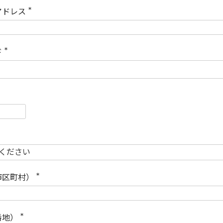
)
アドレス
(
必
須
)
ド
(
必
須
)
必
須
必
須
市区町村）
(
必
須
)
番地）