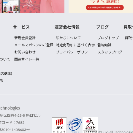
サービス
運営会社情報
ブログ
買取
新規会員登録
私たちについて
ブログトップ
買取
メールマガジンのご登録
特定商取引に基づく表示
着物知識
お問い合わせ
プライバシーポリシー
スタッフブログ
ついて
関連サイト一覧
店基準)
示
hnologies
宿区四谷4-28-8 PALTビル
コード：7685
1041408603号
©BuySell Technologies