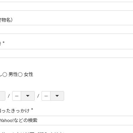
(
必
須
)
建物名）
号
(
必
須
)
し
男性
女性
知ったきっかけ
(
必
須
)