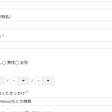
(
必
須
)
建物名）
号
(
必
須
)
し
男性
女性
知ったきっかけ
(
必
須
)