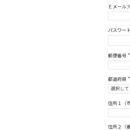
Ｅメール
パスワー
郵便番号
(
)
都道府県
(
)
住所１（
住所２（