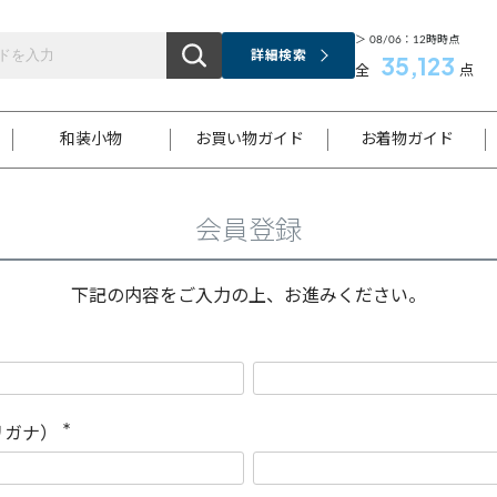
＞ 08/06：12時時点
詳細検索
35,123
全
点
和装小物
お買い物ガイド
お着物ガイド
会員登録
ス
お支払いについて
はじめてのお着物ガイド
新規会員登録
着物知識
スタッフブログ
サイズ案内
着物参考サイズ/採寸について
和色チャート集
お問い合わせ
処法
ご返品について
メールマガジンのご登録
着物販売方法について
関連サイト一覧
下記の内容をご入力の上、お進みください。
袋名古屋帯
黒留袖
帯締め
開き名
色留袖
帯揚げ
古屋帯
付下げ
帯締め
丸帯
色無地
作り帯
着物
配送について
商品ランクについて(当店基準)
帯揚げセット
ショール
小紋
浴衣
襦袢
和装コート
リガナ）
(
必
須