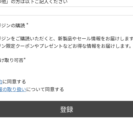
の他」の方は以下ご記入ください
ガジンの購読
(
必
ガジンをご購読いただくと、新製品やセール情報をお届けしま
須
)
ジン限定クーポンやプレゼントなどお得な情報をお届けします
受け取り可否
(
必
須
)
約
に同意する
報の取り扱い
について同意する
登録