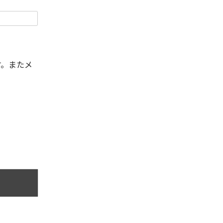
す。またメ
。