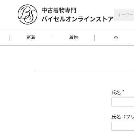
バイセルオンラインストア
会員登録
新着
着物
帯
お客様に届くまで
商品お取り寄せサービ
ご注文方法のご案内
お着物がにおう時の対
和装バッグ
訪問着
袋帯
名古屋帯
振袖
反物
梱包方法のご案内
氏名
(
必
須
江戸小紋
紬
)
氏名（フ