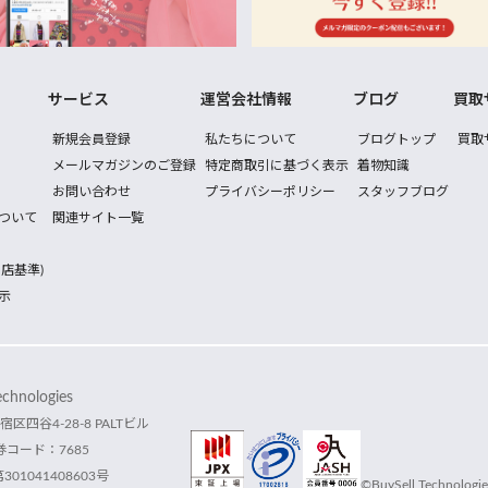
サービス
運営会社情報
ブログ
買取
新規会員登録
私たちについて
ブログトップ
買取
メールマガジンのご登録
特定商取引に基づく表示
着物知識
お問い合わせ
プライバシーポリシー
スタッフブログ
ついて
関連サイト一覧
店基準)
示
hnologies
宿区四谷4-28-8 PALTビル
コード：7685
1041408603号
©BuySell Technologies