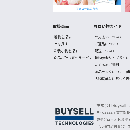
取扱商品
お買い物ガイド
着物を探す
お支払いについて
帯を探す
ご返品について
和装小物を探す
配送について
商品お取り寄せサービス
着物参考サイズ採寸に
よくあるご質問
商品ランクについて(当
古物営業法に基づく表
株式会社BuySell Tec
〒160-0004 東京都新
東証グロース上場 証券
【古物商許可番号】第30