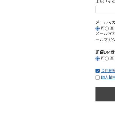
上記「そ
メールマ
可
否
メールマ
ールマガ
郵便DM
可
否
会員規
個人情