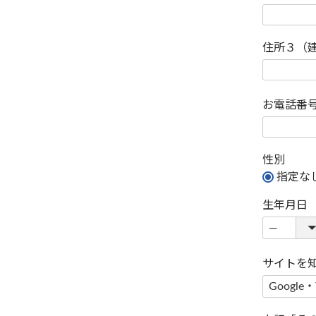
住所３（
お電話番
性別
指定な
生年月日
サイトを