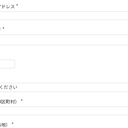
)
アドレス
(
必
須
)
ド
(
必
須
)
必
須
必
須
市区町村）
(
必
須
)
番地）