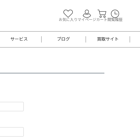
お気に入り
マイページ
カート
閲覧履歴
サービス
ブログ
買取サイト
よくあるご質問
お買い物診断
半幅帯
帯留め
お召
男性用帯
着物帯
新品
セット
袴
男性用