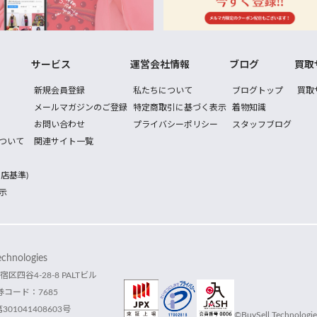
サービス
運営会社情報
ブログ
買取
新規会員登録
私たちについて
ブログトップ
買取
メールマガジンのご登録
特定商取引に基づく表示
着物知識
お問い合わせ
プライバシーポリシー
スタッフブログ
ついて
関連サイト一覧
店基準)
示
hnologies
宿区四谷4-28-8 PALTビル
コード：7685
1041408603号
©BuySell Technologies