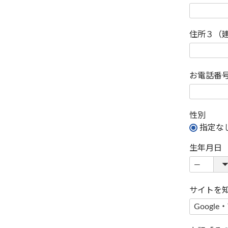
住所３（
お電話番
性別
指定な
生年月日
サイトを