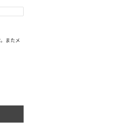
す。またメ
。