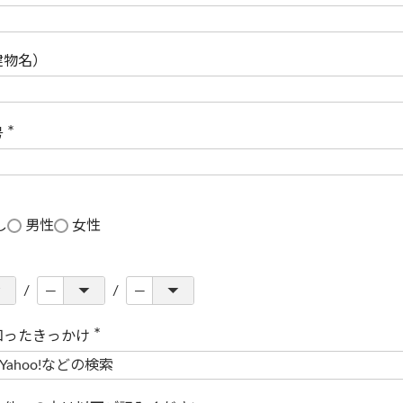
(
必
須
)
建物名）
号
(
必
須
)
し
男性
女性
知ったきっかけ
(
必
須
)