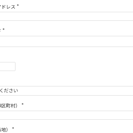
)
アドレス
(
必
須
)
ド
(
必
須
)
必
須
必
須
市区町村）
(
必
須
)
番地）