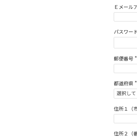
Ｅメール
パスワー
郵便番号
(
)
都道府県
(
)
住所１（
住所２（