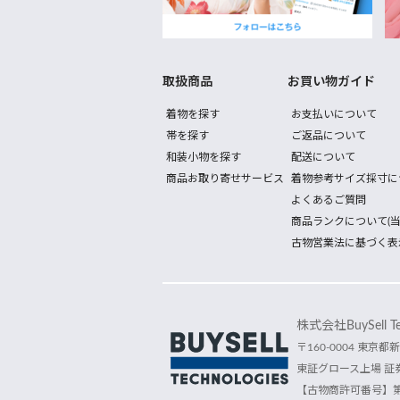
取扱商品
お買い物ガイド
着物を探す
お支払いについて
帯を探す
ご返品について
和装小物を探す
配送について
商品お取り寄せサービス
着物参考サイズ採寸に
よくあるご質問
商品ランクについて(当
古物営業法に基づく表
株式会社BuySell Tec
〒160-0004 東京都新
東証グロース上場 証券
【古物商許可番号】第30