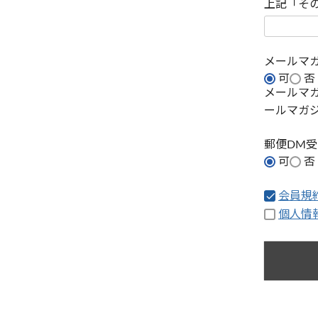
上記「そ
メールマ
可
否
メールマ
ールマガ
郵便DM
可
否
会員規
個人情