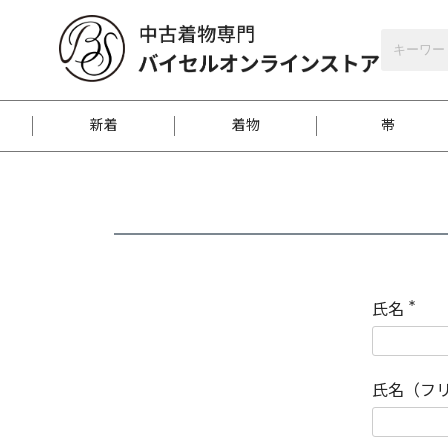
バイセルオンラインストア
会員登録
新着
着物
帯
お客様に届くまで
商品お取り寄せサービ
ご注文方法のご案内
お着物がにおう時の対
和装バッグ
訪問着
袋帯
名古屋帯
振袖
反物
梱包方法のご案内
氏名
(
必
須
江戸小紋
紬
)
氏名（フ