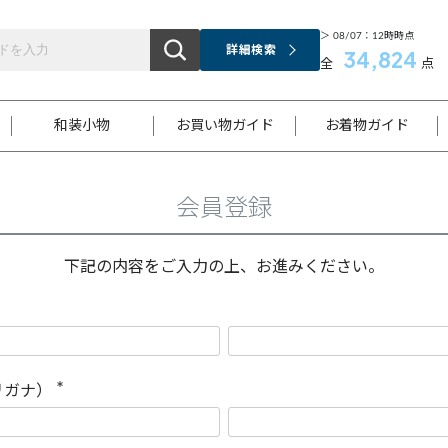
＞ 08/07：12時時点
詳細検索
34,824
全
点
和装小物
お買い物ガイド
お着物ガイド
会員登録
ス
お支払いについて
はじめてのお着物ガイド
新規会員登録
着物知識
スタッフブログ
サイズ案内
着物参考サイズ/採寸について
和色チャート集
お問い合わせ
処法
ご返品について
メールマガジンのご登録
着物販売方法について
関連サイト一覧
下記の内容をご入力の上、お進みください。
袋名古屋帯
黒留袖
帯締め
開き名
色留袖
帯揚げ
古屋帯
付下げ
帯締め
丸帯
色無地
作り帯
着物
配送について
商品ランクについて(当店基準)
帯揚げセット
ショール
小紋
浴衣
襦袢
和装コート
リガナ）
(
必
須