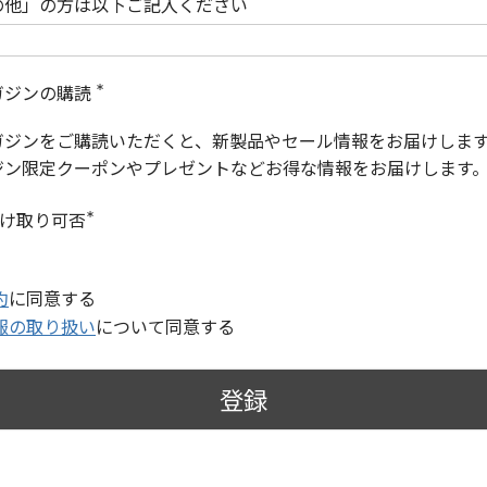
の他」の方は以下ご記入ください
ガジンの購読
(
必
ガジンをご購読いただくと、新製品やセール情報をお届けしま
須
)
ジン限定クーポンやプレゼントなどお得な情報をお届けします
受け取り可否
(
必
須
)
約
に同意する
報の取り扱い
について同意する
登録