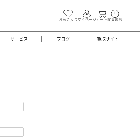
お気に入り
マイページ
カート
閲覧履歴
サービス
ブログ
買取サイト
よくあるご質問
お買い物診断
半幅帯
帯留め
お召
男性用帯
着物帯
新品
セット
袴
男性用