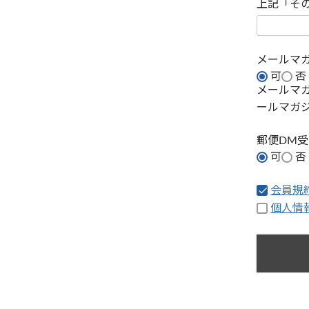
上記「そ
メールマ
可
否
メールマ
ールマガ
郵便DM
可
否
会員規
個人情