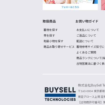
取扱商品
お買い物ガイド
着物を探す
お支払いについて
帯を探す
ご返品について
和装小物を探す
配送について
商品お取り寄せサービス
着物参考サイズ採寸に
よくあるご質問
商品ランクについて(当
古物営業法に基づく表
株式会社BuySell Tec
〒160-0004 東京都新
東証グロース上場 証券
【古物商許可番号】第30