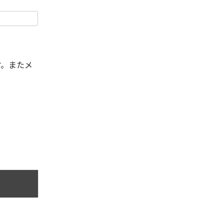
す。またメ
。