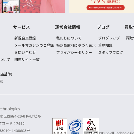
サービス
運営会社情報
ブログ
買取
新規会員登録
私たちについて
ブログトップ
買取
メールマガジンのご登録
特定商取引に基づく表示
着物知識
お問い合わせ
プライバシーポリシー
スタッフブログ
ついて
関連サイト一覧
店基準)
示
hnologies
宿区四谷4-28-8 PALTビル
コード：7685
1041408603号
©BuySell Technologies