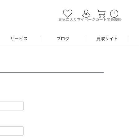
お気に入り
マイページ
カート
閲覧履歴
サービス
ブログ
買取サイト
よくあるご質問
お買い物診断
半幅帯
帯留め
お召
男性用帯
着物帯
新品
セット
袴
男性用