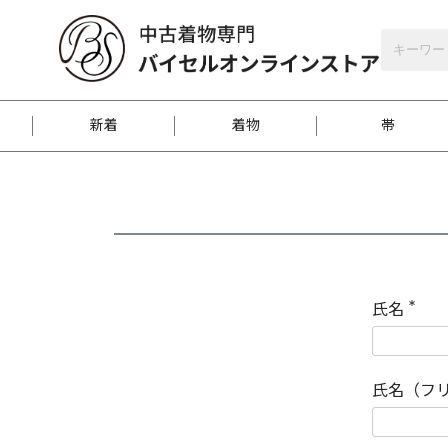
バイセルオンラインストア
会員登録
新着
着物
帯
お客様に届くまで
商品お取り寄せサービ
ご注文方法のご案内
お着物がにおう時の対
和装バッグ
訪問着
袋帯
名古屋帯
振袖
反物
梱包方法のご案内
氏名
(
必
須
江戸小紋
紬
)
氏名（フ