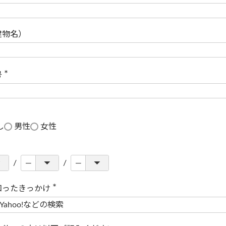
(
必
須
)
建物名）
号
(
必
須
)
し
男性
女性
知ったきっかけ
(
必
須
)