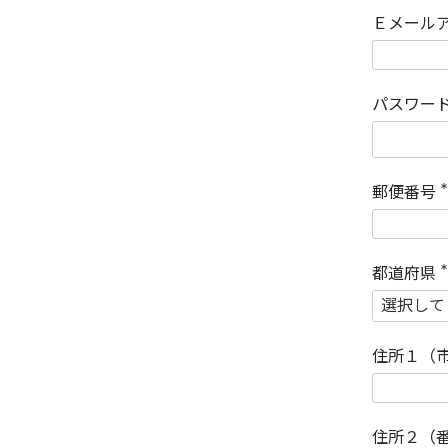
Ｅメール
パスワー
郵便番号
(
)
都道府県
(
)
住所１（
住所２（