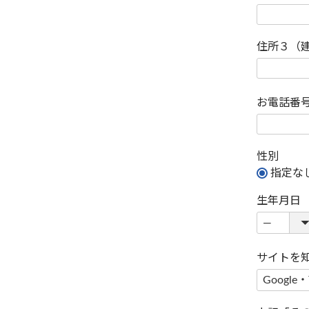
住所３（
お電話番
性別
指定な
生年月日
サイトを