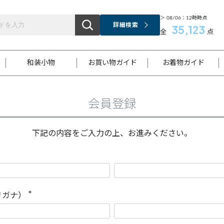
＞ 08/06：12時時点
詳細検索
35,123
全
点
和装小物
お買い物ガイド
お着物ガイド
会員登録
ス
お支払いについて
はじめてのお着物ガイド
新規会員登録
着物知識
スタッフブログ
サイズ案内
着物参考サイズ/採寸について
和色チャート集
お問い合わせ
処法
ご返品について
メールマガジンのご登録
着物販売方法について
関連サイト一覧
下記の内容をご入力の上、お進みください。
袋名古屋帯
黒留袖
帯締め
開き名
色留袖
帯揚げ
古屋帯
付下げ
帯締め
丸帯
色無地
作り帯
着物
配送について
商品ランクについて(当店基準)
帯揚げセット
ショール
小紋
浴衣
襦袢
和装コート
リガナ）
(
必
須