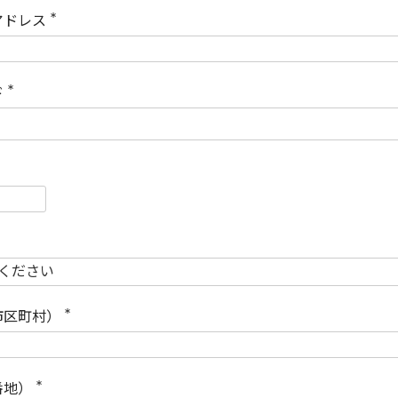
)
アドレス
(
必
須
)
ド
(
必
須
)
必
須
必
須
市区町村）
(
必
須
)
番地）