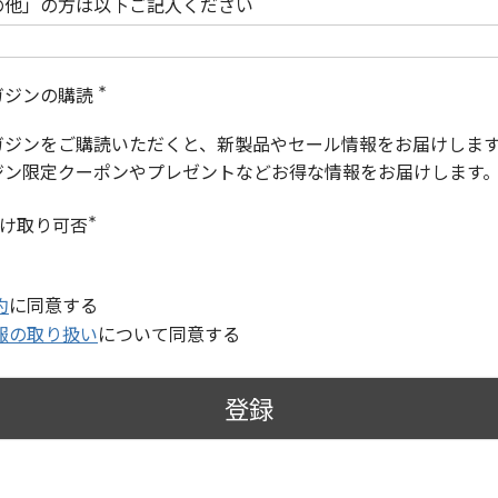
の他」の方は以下ご記入ください
ガジンの購読
(
必
ガジンをご購読いただくと、新製品やセール情報をお届けしま
須
)
ジン限定クーポンやプレゼントなどお得な情報をお届けします
受け取り可否
(
必
須
)
約
に同意する
報の取り扱い
について同意する
登録