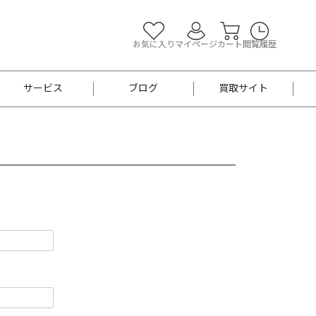
お気に入り
マイページ
カート
閲覧履歴
サービス
ブログ
買取サイト
よくあるご質問
お買い物診断
半幅帯
帯留め
お召
男性用帯
着物帯
新品
セット
袴
男性用