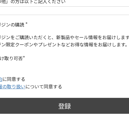
の他」の方は以下ご記入ください
ガジンの購読
(
必
ガジンをご購読いただくと、新製品やセール情報をお届けしま
須
)
ジン限定クーポンやプレゼントなどお得な情報をお届けします
受け取り可否
(
必
須
)
約
に同意する
報の取り扱い
について同意する
登録