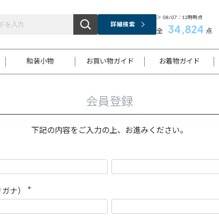
＞ 08/07：12時時点
詳細検索
34,824
全
点
和装小物
お買い物ガイド
お着物ガイド
会員登録
ス
お支払いについて
はじめてのお着物ガイド
新規会員登録
着物知識
スタッフブログ
サイズ案内
着物参考サイズ/採寸について
和色チャート集
お問い合わせ
処法
ご返品について
メールマガジンのご登録
着物販売方法について
関連サイト一覧
下記の内容をご入力の上、お進みください。
袋名古屋帯
黒留袖
帯締め
開き名
色留袖
帯揚げ
古屋帯
付下げ
帯締め
丸帯
色無地
作り帯
着物
配送について
商品ランクについて(当店基準)
帯揚げセット
ショール
小紋
浴衣
襦袢
和装コート
リガナ）
(
必
須