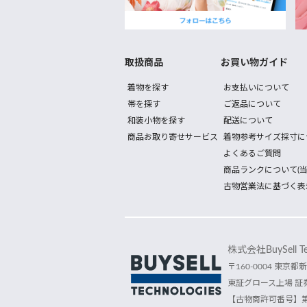
取扱商品
お買い物ガイド
着物を探す
お支払いについて
帯を探す
ご返品について
和装小物を探す
配送について
商品お取り寄せサービス
着物参考サイズ採寸に
よくあるご質問
商品ランクについて(当
古物営業法に基づく表
株式会社BuySell Tec
〒160-0004 東京都新
東証グロース上場 証券
【古物商許可番号】第30