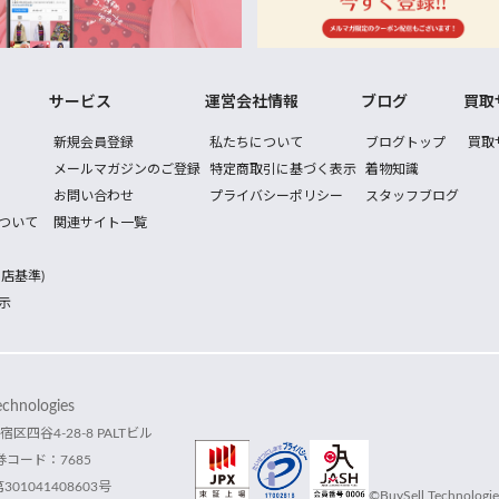
サービス
運営会社情報
ブログ
買取
新規会員登録
私たちについて
ブログトップ
買取
メールマガジンのご登録
特定商取引に基づく表示
着物知識
お問い合わせ
プライバシーポリシー
スタッフブログ
ついて
関連サイト一覧
店基準)
示
hnologies
宿区四谷4-28-8 PALTビル
コード：7685
1041408603号
©BuySell Technologies