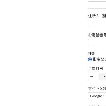
住所３（
お電話番
性別
指定な
生年月日
サイトを