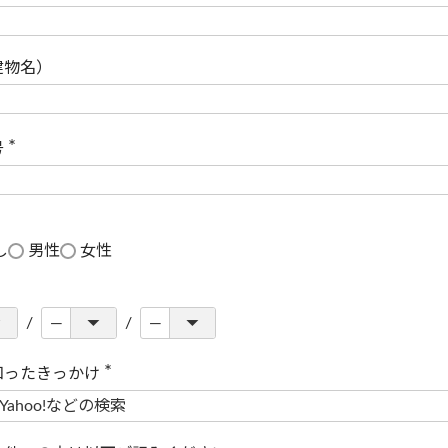
(
必
須
)
建物名）
号
(
必
須
)
し
男性
女性
知ったきっかけ
(
必
須
)