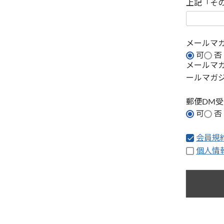
上記「そ
メールマ
可
否
メールマ
ールマガ
郵便DM
可
否
会員規
個人情