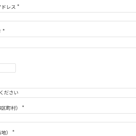
)
アドレス
(
必
須
)
ド
(
必
須
)
必
須
必
須
市区町村）
(
必
須
)
番地）