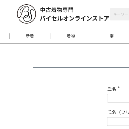
バイセルオンラインストア
会員登録
新着
着物
帯
お客様に届くまで
商品お取り寄せサービ
ご注文方法のご案内
お着物がにおう時の対
和装バッグ
訪問着
袋帯
名古屋帯
振袖
反物
梱包方法のご案内
氏名
(
必
須
江戸小紋
紬
)
氏名（フ