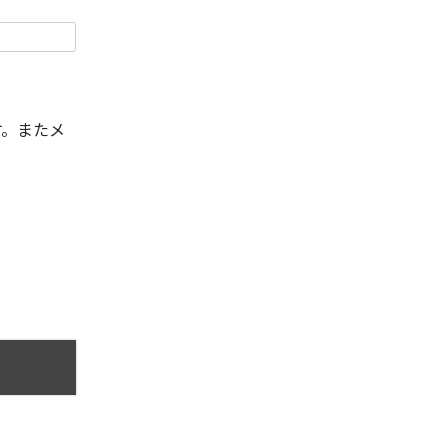
す。またメ
。