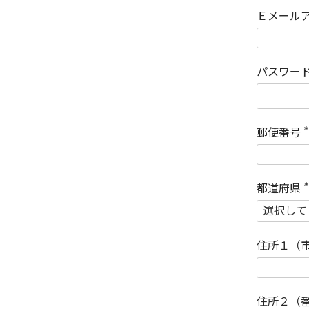
Ｅメール
パスワー
郵便番号
(
)
都道府県
(
)
住所１（
住所２（