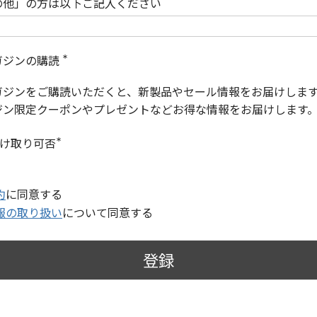
の他」の方は以下ご記入ください
ガジンの購読
(
必
ガジンをご購読いただくと、新製品やセール情報をお届けしま
須
)
ジン限定クーポンやプレゼントなどお得な情報をお届けします
受け取り可否
(
必
須
)
約
に同意する
報の取り扱い
について同意する
登録