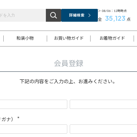
＞ 08/06：12時時点
詳細検索
35,123
全
点
和装小物
お買い物ガイド
お着物ガイド
会員登録
ス
お支払いについて
はじめてのお着物ガイド
新規会員登録
着物知識
スタッフブログ
サイズ案内
着物参考サイズ/採寸について
和色チャート集
お問い合わせ
処法
ご返品について
メールマガジンのご登録
着物販売方法について
関連サイト一覧
下記の内容をご入力の上、お進みください。
袋名古屋帯
黒留袖
帯締め
開き名
色留袖
帯揚げ
古屋帯
付下げ
帯締め
丸帯
色無地
作り帯
着物
配送について
商品ランクについて(当店基準)
帯揚げセット
ショール
小紋
浴衣
襦袢
和装コート
リガナ）
(
必
須