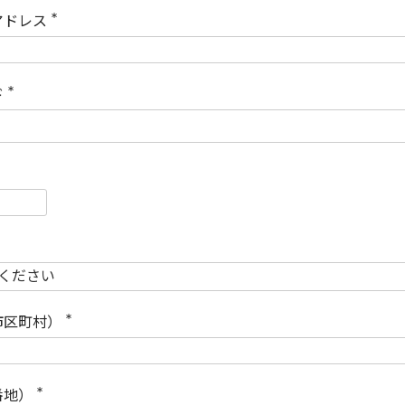
)
アドレス
(
必
須
)
ド
(
必
須
)
必
須
必
須
市区町村）
(
必
須
)
番地）