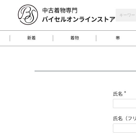
バイセルオンラインストア
会員登録
新着
着物
帯
お客様に届くまで
商品お取り寄せサービ
ご注文方法のご案内
お着物がにおう時の対
和装バッグ
訪問着
袋帯
名古屋帯
振袖
反物
梱包方法のご案内
氏名
(
必
須
江戸小紋
紬
)
氏名（フ