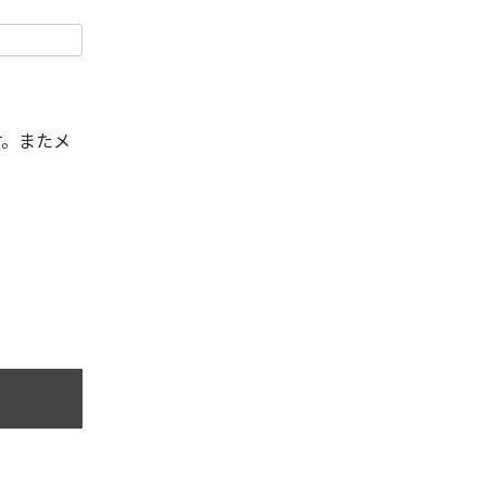
す。またメ
。