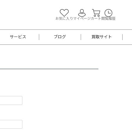
お気に入り
マイページ
カート
閲覧履歴
サービス
ブログ
買取サイト
よくあるご質問
お買い物診断
半幅帯
帯留め
お召
男性用帯
着物帯
新品
セット
袴
男性用