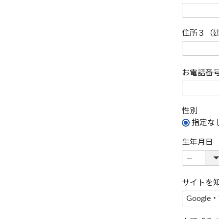
住所３（
お電話番
性別
指定な
生年月日
サイトを