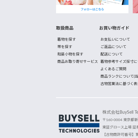
取扱商品
お買い物ガイド
着物を探す
お支払いについて
帯を探す
ご返品について
和装小物を探す
配送について
商品お取り寄せサービス
着物参考サイズ採寸に
よくあるご質問
商品ランクについて(当
古物営業法に基づく表
株式会社BuySell Tec
〒160-0004 東京都新
東証グロース上場 証券
【古物商許可番号】第30