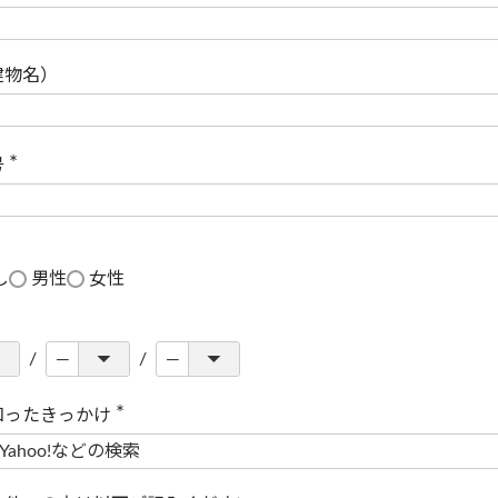
(
必
須
)
建物名）
号
(
必
須
)
し
男性
女性
知ったきっかけ
(
必
須
)