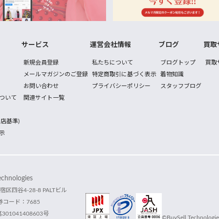
サービス
運営会社情報
ブログ
買取
新規会員登録
私たちについて
ブログトップ
買取
メールマガジンのご登録
特定商取引に基づく表示
着物知識
お問い合わせ
プライバシーポリシー
スタッフブログ
ついて
関連サイト一覧
店基準)
示
hnologies
宿区四谷4-28-8 PALTビル
コード：7685
1041408603号
©BuySell Technologies