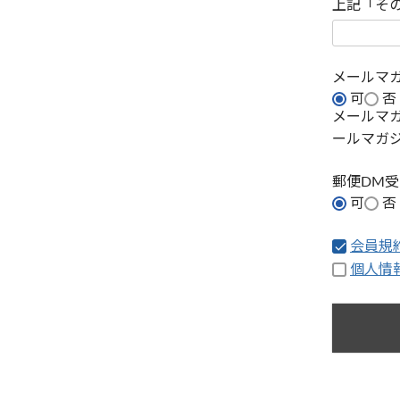
上記「そ
メールマ
可
否
メールマ
ールマガ
郵便DM
可
否
会員規
個人情