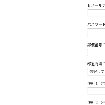
Ｅメール
パスワー
郵便番号
(
)
都道府県
(
)
住所１（
住所２（