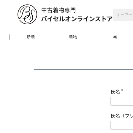
バイセルオンラインストア
会員登録
新着
着物
帯
お客様に届くまで
商品お取り寄せサービ
ご注文方法のご案内
お着物がにおう時の対
和装バッグ
訪問着
袋帯
名古屋帯
振袖
反物
梱包方法のご案内
氏名
(
必
須
江戸小紋
紬
)
氏名（フ