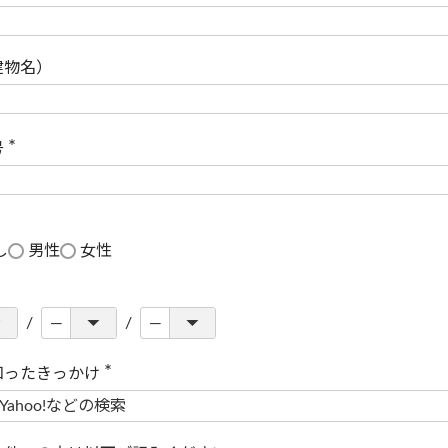
(
必
須
)
建物名）
号
(
必
須
)
し
男性
女性
知ったきっかけ
(
必
須
)