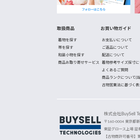
取扱商品
お買い物ガイド
着物を探す
お支払いについて
帯を探す
ご返品について
和装小物を探す
配送について
商品お取り寄せサービス
着物参考サイズ採寸に
よくあるご質問
商品ランクについて(当
古物営業法に基づく表
株式会社BuySell Tec
〒160-0004 東京都新
東証グロース上場 証券
【古物商許可番号】第30