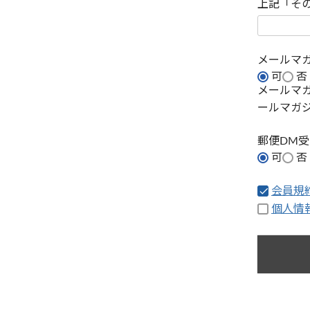
上記「そ
メールマ
可
否
メールマ
ールマガ
郵便DM
可
否
会員規
個人情