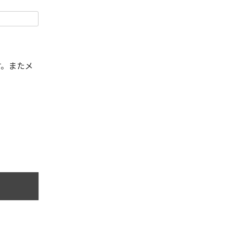
す。またメ
。