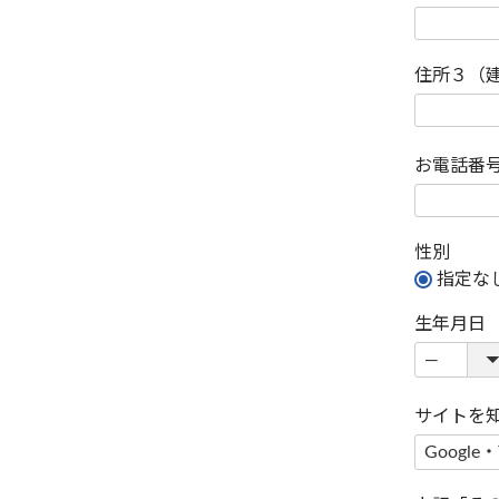
住所３（
お電話番
性別
指定な
生年月日
サイトを