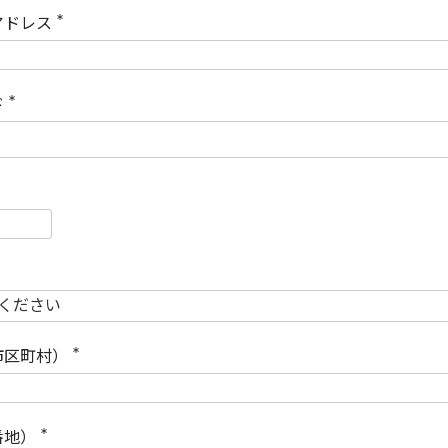
)
アドレス
(
必
須
)
ド
(
必
須
)
必
須
必
須
市区町村）
(
必
須
)
番地）