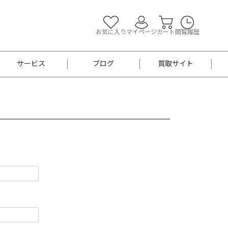
お気に入り
マイページ
カート
閲覧履歴
サービス
ブログ
買取サイト
よくあるご質問
お買い物診断
半幅帯
帯留め
お召
男性用帯
着物帯
新品
セット
袴
男性用