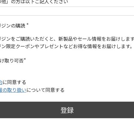
の他」の方は以下ご記入ください
ガジンの購読
(
必
ガジンをご購読いただくと、新製品やセール情報をお届けしま
須
)
ジン限定クーポンやプレゼントなどお得な情報をお届けします
受け取り可否
(
必
須
)
約
に同意する
報の取り扱い
について同意する
登録