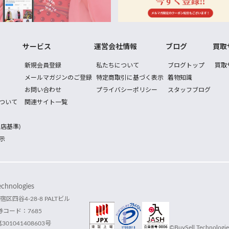
サービス
運営会社情報
ブログ
買取
新規会員登録
私たちについて
ブログトップ
買取
メールマガジンのご登録
特定商取引に基づく表示
着物知識
お問い合わせ
プライバシーポリシー
スタッフブログ
ついて
関連サイト一覧
店基準)
示
hnologies
宿区四谷4-28-8 PALTビル
コード：7685
1041408603号
©BuySell Technologies