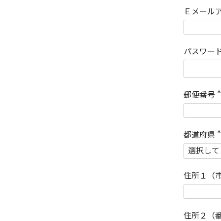
Ｅメール
パスワー
郵便番号
(
)
都道府県
(
)
住所１（
住所２（