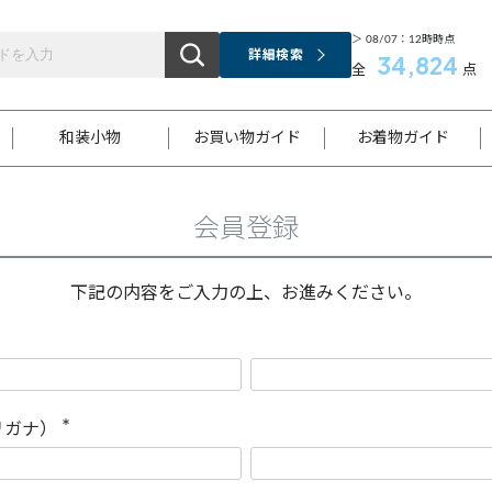
＞ 08/07：12時時点
詳細検索
34,824
全
点
和装小物
お買い物ガイド
お着物ガイド
会員登録
ス
お支払いについて
はじめてのお着物ガイド
新規会員登録
着物知識
スタッフブログ
サイズ案内
着物参考サイズ/採寸について
和色チャート集
お問い合わせ
処法
ご返品について
メールマガジンのご登録
着物販売方法について
関連サイト一覧
下記の内容をご入力の上、お進みください。
袋名古屋帯
黒留袖
帯締め
開き名
色留袖
帯揚げ
古屋帯
付下げ
帯締め
丸帯
色無地
作り帯
着物
配送について
商品ランクについて(当店基準)
帯揚げセット
ショール
小紋
浴衣
襦袢
和装コート
リガナ）
(
必
須