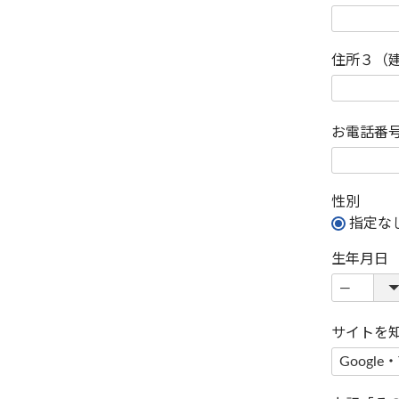
住所３（
お電話番
性別
指定な
生年月日
サイトを