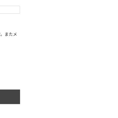
す。またメ
。