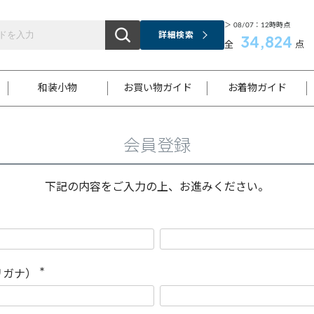
＞ 08/07：12時時点
詳細検索
34,824
全
点
和装小物
お買い物ガイド
お着物ガイド
会員登録
ス
お支払いについて
はじめてのお着物ガイド
新規会員登録
着物知識
スタッフブログ
サイズ案内
着物参考サイズ/採寸について
和色チャート集
お問い合わせ
処法
ご返品について
メールマガジンのご登録
着物販売方法について
関連サイト一覧
下記の内容をご入力の上、お進みください。
袋名古屋帯
黒留袖
帯締め
開き名
色留袖
帯揚げ
古屋帯
付下げ
帯締め
丸帯
色無地
作り帯
着物
配送について
商品ランクについて(当店基準)
帯揚げセット
ショール
小紋
浴衣
襦袢
和装コート
リガナ）
(
必
須