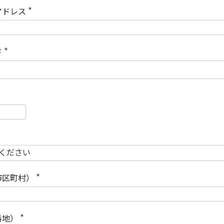
)
アドレス
(
必
須
)
ド
(
必
須
)
必
須
必
須
市区町村）
(
必
須
)
番地）