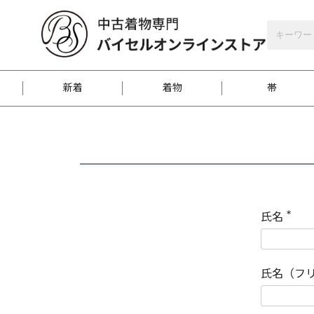
バイセルオンラインストア
会員登録
新着
着物
帯
お客様に届くまで
商品お取り寄せサービ
ご注文方法のご案内
お着物がにおう時の対
和装バッグ
訪問着
袋帯
名古屋帯
振袖
反物
梱包方法のご案内
氏名
(
必
須
江戸小紋
紬
)
氏名（フ