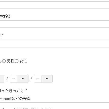
(
必
須
)
建物名）
号
(
必
須
)
し
男性
女性
知ったきっかけ
(
必
須
)