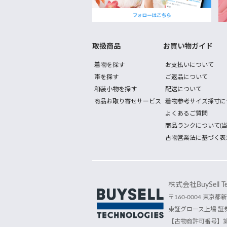
取扱商品
お買い物ガイド
着物を探す
お支払いについて
帯を探す
ご返品について
和装小物を探す
配送について
商品お取り寄せサービス
着物参考サイズ採寸に
よくあるご質問
商品ランクについて(当
古物営業法に基づく表
株式会社BuySell Tec
〒160-0004 東京都新
東証グロース上場 証券
【古物商許可番号】第30