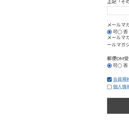
上記「そ
メールマ
可
否
メールマ
ールマガ
郵便DM
可
否
会員規
個人情