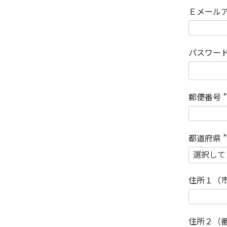
Ｅメール
パスワー
郵便番号
(
)
都道府県
(
)
住所１（
住所２（