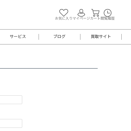
お気に入り
マイページ
カート
閲覧履歴
サービス
ブログ
買取サイト
よくあるご質問
お買い物診断
半幅帯
帯留め
お召
男性用帯
着物帯
新品
セット
袴
男性用