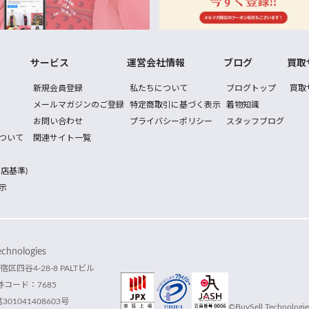
サービス
運営会社情報
ブログ
買取
新規会員登録
私たちについて
ブログトップ
買取
メールマガジンのご登録
特定商取引に基づく表示
着物知識
お問い合わせ
プライバシーポリシー
スタッフブログ
ついて
関連サイト一覧
店基準)
示
hnologies
宿区四谷4-28-8 PALTビル
コード：7685
1041408603号
©BuySell Technologies