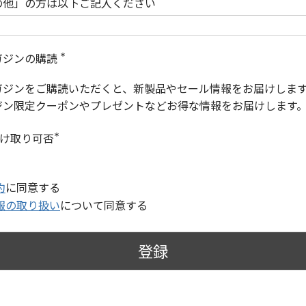
の他」の方は以下ご記入ください
ガジンの購読
(
必
ガジンをご購読いただくと、新製品やセール情報をお届けしま
須
)
ジン限定クーポンやプレゼントなどお得な情報をお届けします
受け取り可否
(
必
須
)
約
に同意する
報の取り扱い
について同意する
登録