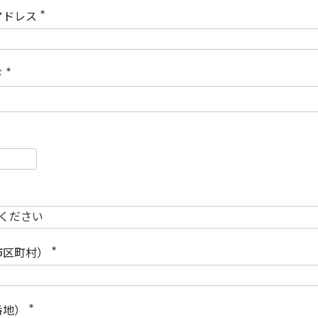
)
アドレス
(
必
須
)
ド
(
必
須
)
必
須
必
須
市区町村）
(
必
須
)
番地）