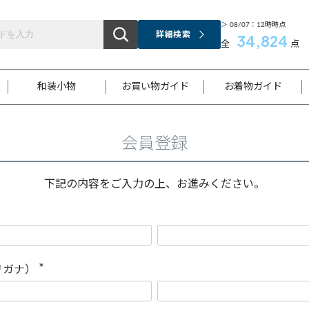
＞ 08/07：12時時点
詳細検索
34,824
全
点
和装小物
お買い物ガイド
お着物ガイド
会員登録
ス
お支払いについて
はじめてのお着物ガイド
新規会員登録
着物知識
スタッフブログ
サイズ案内
着物参考サイズ/採寸について
和色チャート集
お問い合わせ
処法
ご返品について
メールマガジンのご登録
着物販売方法について
関連サイト一覧
下記の内容をご入力の上、お進みください。
袋名古屋帯
黒留袖
帯締め
開き名
色留袖
帯揚げ
古屋帯
付下げ
帯締め
丸帯
色無地
作り帯
着物
配送について
商品ランクについて(当店基準)
帯揚げセット
ショール
小紋
浴衣
襦袢
和装コート
リガナ）
(
必
須