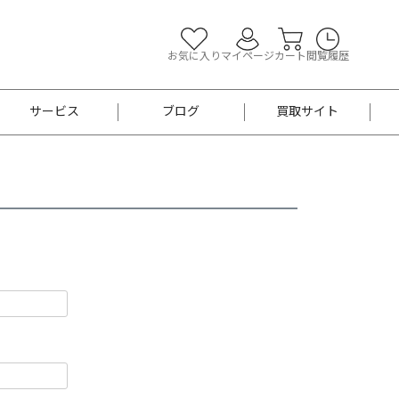
お気に入り
マイページ
カート
閲覧履歴
サービス
ブログ
買取サイト
よくあるご質問
お買い物診断
半幅帯
帯留め
お召
男性用帯
着物帯
新品
セット
袴
男性用