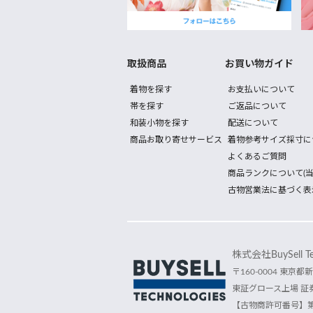
取扱商品
お買い物ガイド
着物を探す
お支払いについて
帯を探す
ご返品について
和装小物を探す
配送について
商品お取り寄せサービス
着物参考サイズ採寸に
よくあるご質問
商品ランクについて(当
古物営業法に基づく表
株式会社BuySell Tec
〒160-0004 東京都新
東証グロース上場 証券
【古物商許可番号】第30