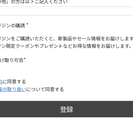
の他」の方は以下ご記入ください
ガジンの購読
(
必
ガジンをご購読いただくと、新製品やセール情報をお届けしま
須
)
ジン限定クーポンやプレゼントなどお得な情報をお届けします
受け取り可否
(
必
須
)
約
に同意する
報の取り扱い
について同意する
登録