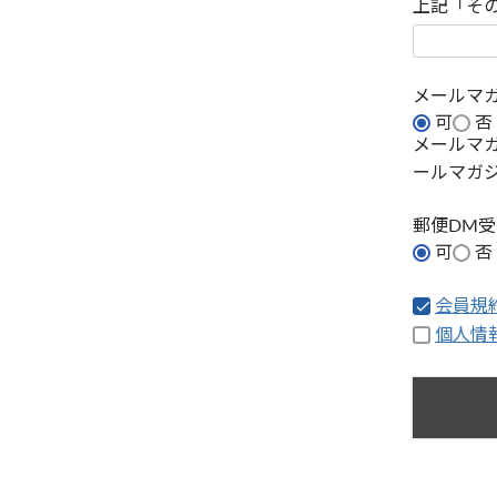
上記「そ
メールマ
可
否
メールマ
ールマガ
郵便DM
可
否
会員規
個人情