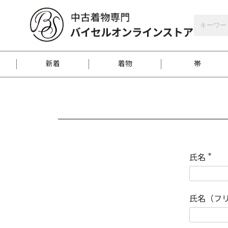
バイセルオンラインストア
会員登録
新着
着物
帯
お客様に届くまで
商品お取り寄せサービ
ご注文方法のご案内
お着物がにおう時の対
和装バッグ
訪問着
袋帯
名古屋帯
振袖
反物
梱包方法のご案内
氏名
(
必
須
江戸小紋
紬
)
氏名（フ