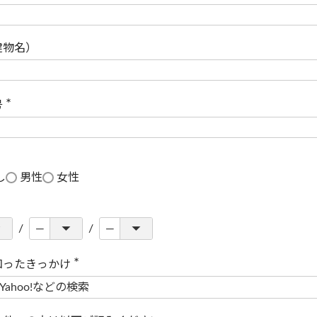
(
必
須
)
建物名）
号
(
必
須
)
し
男性
女性
知ったきっかけ
(
必
須
)