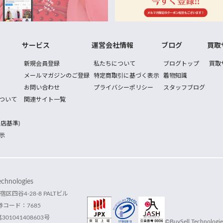
サービス
運営会社情報
ブログ
買取
新規会員登録
私たちについて
ブログトップ
買取
メールマガジンのご登録
特定商取引に基づく表示
着物知識
お問い合わせ
プライバシーポリシー
スタッフブログ
ついて
関連サイト一覧
店基準)
示
hnologies
宿区四谷4-28-8 PALTビル
コード：7685
1041408603号
©BuySell Technologies