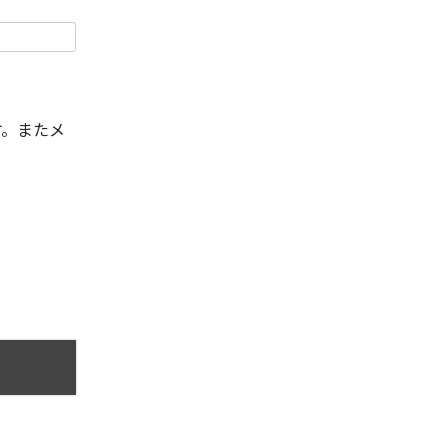
す。またメ
。