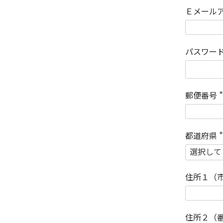
Ｅメール
パスワー
郵便番号
(
)
都道府県
(
)
住所１（
住所２（