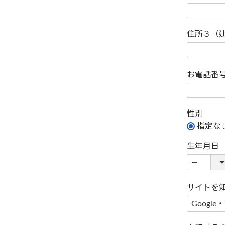
住所３（
お電話番
性別
指定な
生年月日
サイトを