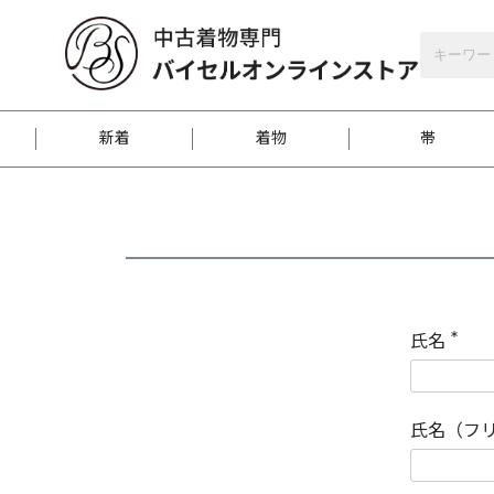
バイセルオンラインストア
会員登録
新着
着物
帯
お客様に届くまで
商品お取り寄せサービ
ご注文方法のご案内
お着物がにおう時の対
和装バッグ
訪問着
袋帯
名古屋帯
振袖
反物
梱包方法のご案内
氏名
(
必
須
江戸小紋
紬
)
氏名（フ