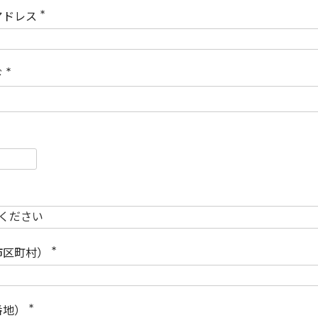
)
アドレス
(
必
須
)
ド
(
必
須
)
必
須
必
須
市区町村）
(
必
須
)
番地）