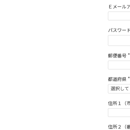
Ｅメール
パスワー
郵便番号
(
)
都道府県
(
)
住所１（
住所２（