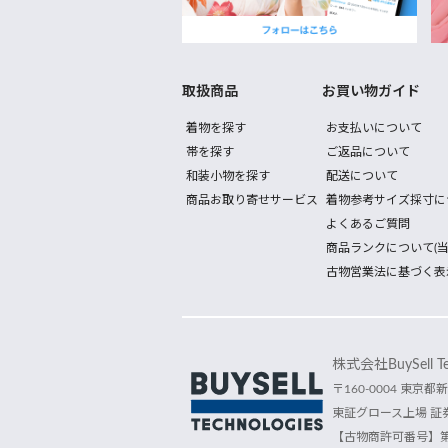
取扱商品
お買い物ガイド
着物を探す
お支払いについて
帯を探す
ご返品について
和装小物を探す
配送について
商品お取り寄せサービス
着物参考サイズ採寸に
よくあるご質問
商品ランクについて(当
古物営業法に基づく表
株式会社BuySell Tec
〒160-0004 東京都新
東証グロース上場 証券
【古物商許可番号】第30