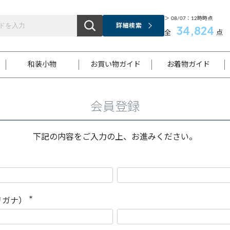
＞ 08/07：12時時点
詳細検索
34,824
全
点
和装小物
お買い物ガイド
お着物ガイド
会員登録
ス
お支払いについて
はじめてのお着物ガイド
新規会員登録
着物知識
スタッフブログ
サイズ案内
着物参考サイズ/採寸について
和色チャート集
お問い合わせ
処法
ご返品について
メールマガジンのご登録
着物販売方法について
関連サイト一覧
下記の内容をご入力の上、お進みください。
袋名古屋帯
黒留袖
帯締め
開き名
色留袖
帯揚げ
古屋帯
付下げ
帯締め
丸帯
色無地
作り帯
着物
配送について
商品ランクについて(当店基準)
帯揚げセット
ショール
小紋
浴衣
襦袢
和装コート
リガナ）
(
必
須