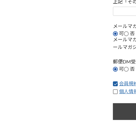
上記「そ
メールマ
可
否
メールマ
ールマガ
郵便DM
可
否
会員規
個人情