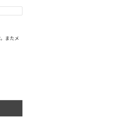
す。またメ
。