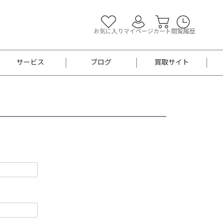
お気に入り
マイページ
カート
閲覧履歴
サービス
ブログ
買取サイト
よくあるご質問
お買い物診断
半幅帯
帯留め
お召
男性用帯
着物帯
新品
セット
袴
男性用