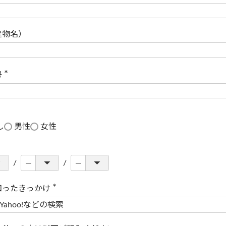
(
必
須
)
建物名）
号
(
必
須
)
し
男性
女性
知ったきっかけ
(
必
須
)