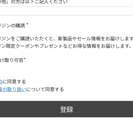
の他」の方は以下ご記入ください
ガジンの購読
(
必
ガジンをご購読いただくと、新製品やセール情報をお届けしま
須
)
ジン限定クーポンやプレゼントなどお得な情報をお届けします
受け取り可否
(
必
須
)
約
に同意する
報の取り扱い
について同意する
登録