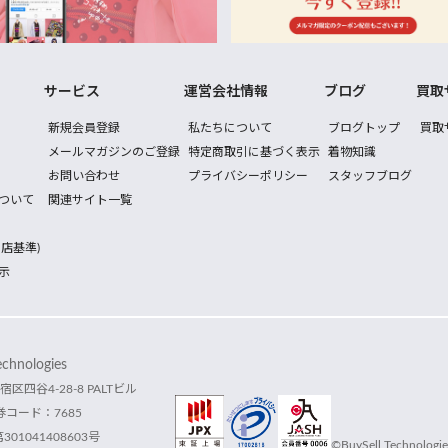
サービス
運営会社情報
ブログ
買取
新規会員登録
私たちについて
ブログトップ
買取
メールマガジンのご登録
特定商取引に基づく表示
着物知識
お問い合わせ
プライバシーポリシー
スタッフブログ
ついて
関連サイト一覧
店基準)
示
hnologies
宿区四谷4-28-8 PALTビル
コード：7685
1041408603号
©BuySell Technologies