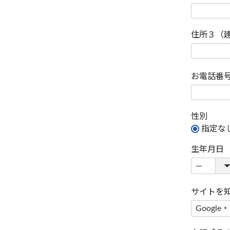
住所３（
お電話番
性別
指定な
生年月日
サイトを