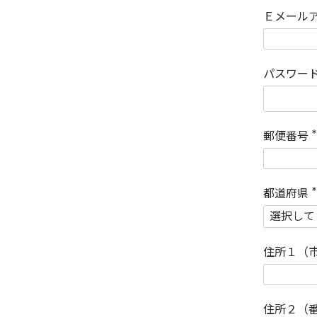
Ｅメール
パスワー
郵便番号
(
)
都道府県
(
)
住所１（
住所２（