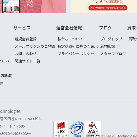
サービス
運営会社情報
ブログ
買取
新規会員登録
私たちについて
ブログトップ
買取
メールマガジンのご登録
特定商取引に基づく表示
着物知識
お問い合わせ
プライバシーポリシー
スタッフブログ
ついて
関連サイト一覧
店基準)
示
hnologies
宿区四谷4-28-8 PALTビル
コード：7685
1041408603号
©BuySell Technologies