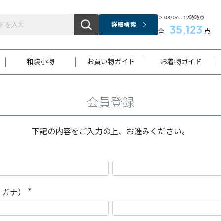
＞ 08/06：12時時点
詳細検索
35,123
全
点
和装小物
お買い物ガイド
お着物ガイド
会員登録
ス
お支払いについて
はじめてのお着物ガイド
新規会員登録
着物知識
スタッフブログ
サイズ案内
着物参考サイズ/採寸について
和色チャート集
お問い合わせ
処法
ご返品について
メールマガジンのご登録
着物販売方法について
関連サイト一覧
下記の内容をご入力の上、お進みください。
袋名古屋帯
黒留袖
帯締め
開き名
色留袖
帯揚げ
古屋帯
付下げ
帯締め
丸帯
色無地
作り帯
着物
配送について
商品ランクについて(当店基準)
帯揚げセット
ショール
小紋
浴衣
襦袢
和装コート
リガナ）
(
必
須