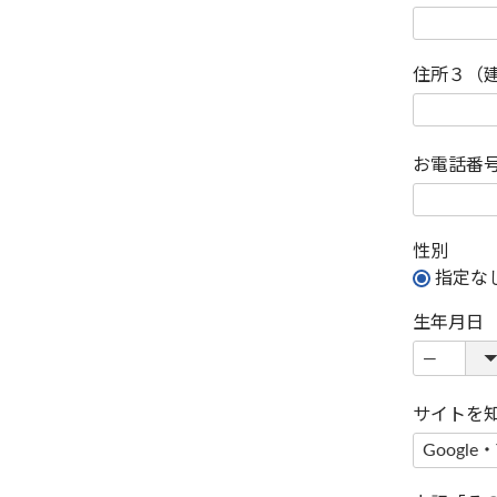
住所３（
お電話番
性別
指定な
生年月日
サイトを