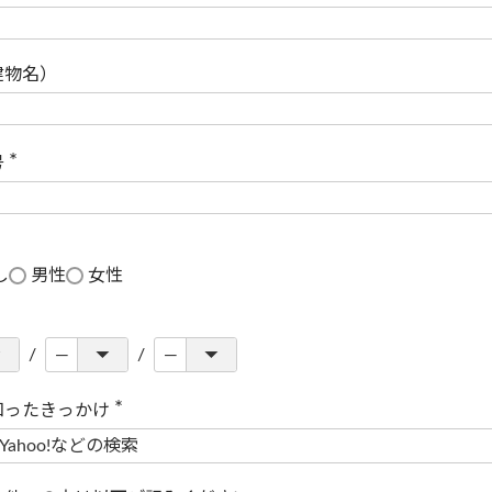
(
必
須
)
建物名）
号
(
必
須
)
し
男性
女性
知ったきっかけ
(
必
須
)