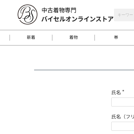
バイセルオンラインストア
会員登録
新着
着物
帯
お客様に届くまで
商品お取り寄せサービ
ご注文方法のご案内
お着物がにおう時の対
和装バッグ
訪問着
袋帯
名古屋帯
振袖
反物
梱包方法のご案内
氏名
(
必
須
江戸小紋
紬
)
氏名（フ