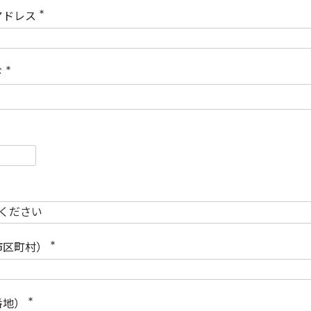
)
アドレス
(
必
須
)
ド
(
必
須
)
必
須
必
須
市区町村）
(
必
須
)
番地）