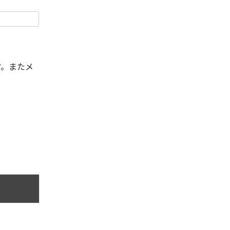
す。またメ
。