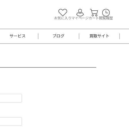
お気に入り
マイページ
カート
閲覧履歴
サービス
ブログ
買取サイト
よくあるご質問
お買い物診断
半幅帯
帯留め
お召
男性用帯
着物帯
新品
セット
袴
男性用