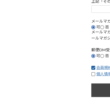
上記「そ
メールマ
可
否
メールマ
ールマガ
郵便DM
可
否
会員規
個人情