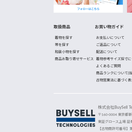
取扱商品
お買い物ガイド
着物を探す
お支払いについて
帯を探す
ご返品について
和装小物を探す
配送について
商品お取り寄せサービス
着物参考サイズ採寸に
よくあるご質問
商品ランクについて(当
古物営業法に基づく表
株式会社BuySell Tec
〒160-0004 東京都新
東証グロース上場 証券
【古物商許可番号】第30