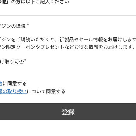
の他」の方は以下ご記入ください
ガジンの購読
(
必
ガジンをご購読いただくと、新製品やセール情報をお届けしま
須
)
ジン限定クーポンやプレゼントなどお得な情報をお届けします
受け取り可否
(
必
須
)
約
に同意する
報の取り扱い
について同意する
登録