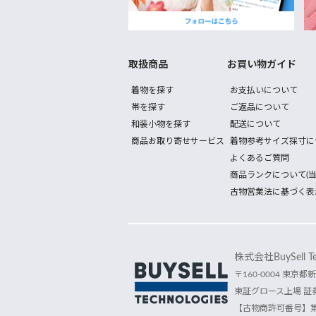
取扱商品
お買い物ガイド
着物を探す
お支払いについて
帯を探す
ご返品について
和装小物を探す
配送について
商品お取り寄せサービス
着物参考サイズ採寸に
よくあるご質問
商品ランクについて(当
古物営業法に基づく表
株式会社BuySell Tec
〒160-0004 東京都新
東証グロース上場 証券
【古物商許可番号】第30