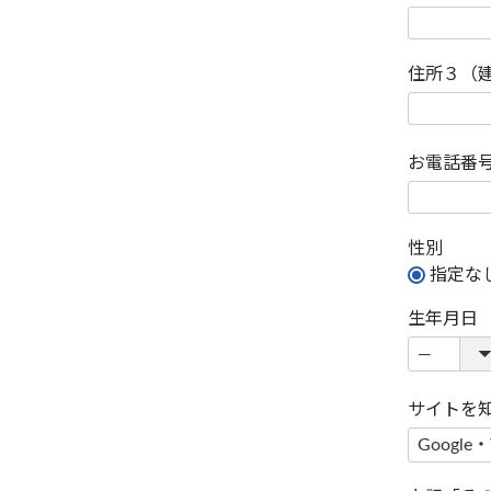
住所３（
お電話番
性別
指定な
生年月日
サイトを