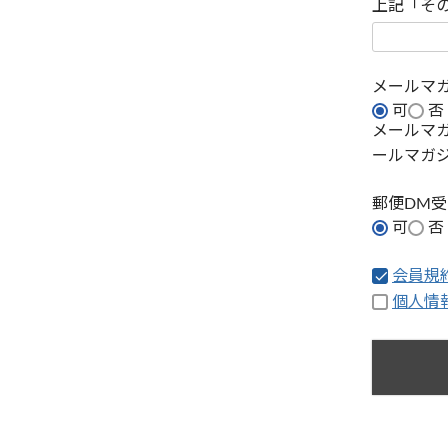
上記「そ
メールマ
可
否
メールマ
ールマガ
郵便DM
可
否
会員規
個人情