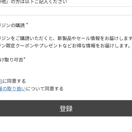
の他」の方は以下ご記入ください
ガジンの購読
(
必
ガジンをご購読いただくと、新製品やセール情報をお届けしま
須
)
ジン限定クーポンやプレゼントなどお得な情報をお届けします
受け取り可否
(
必
須
)
約
に同意する
報の取り扱い
について同意する
登録