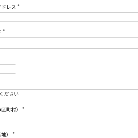
)
アドレス
(
必
須
)
ド
(
必
須
)
必
須
必
須
市区町村）
(
必
須
)
番地）