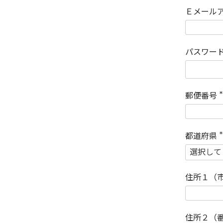
Ｅメール
パスワー
郵便番号
(
)
都道府県
(
)
住所１（
住所２（