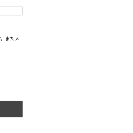
す。またメ
。