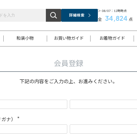
＞ 08/07：12時時点
詳細検索
34,824
全
点
和装小物
お買い物ガイド
お着物ガイド
会員登録
ス
お支払いについて
はじめてのお着物ガイド
新規会員登録
着物知識
スタッフブログ
サイズ案内
着物参考サイズ/採寸について
和色チャート集
お問い合わせ
処法
ご返品について
メールマガジンのご登録
着物販売方法について
関連サイト一覧
下記の内容をご入力の上、お進みください。
袋名古屋帯
黒留袖
帯締め
開き名
色留袖
帯揚げ
古屋帯
付下げ
帯締め
丸帯
色無地
作り帯
着物
配送について
商品ランクについて(当店基準)
帯揚げセット
ショール
小紋
浴衣
襦袢
和装コート
リガナ）
(
必
須