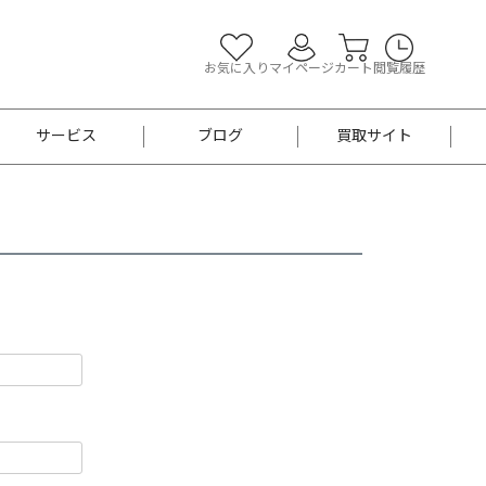
お気に入り
マイページ
カート
閲覧履歴
サービス
ブログ
買取サイト
よくあるご質問
お買い物診断
半幅帯
帯留め
お召
男性用帯
着物帯
新品
セット
袴
男性用