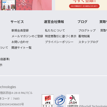
サービス
運営会社情報
ブログ
買取
新規会員登録
私たちについて
ブログトップ
買取
メールマガジンのご登録
特定商取引に基づく表示
着物知識
お問い合わせ
プライバシーポリシー
スタッフブログ
ついて
関連サイト一覧
店基準)
示
hnologies
宿区四谷4-28-8 PALTビル
コード：7685
1041408603号
©BuySell Technologies