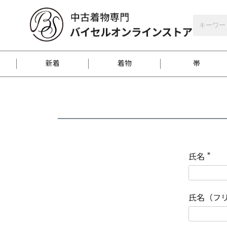
バイセルオンラインストア
会員登録
新着
着物
帯
お客様に届くまで
商品お取り寄せサービ
ご注文方法のご案内
お着物がにおう時の対
和装バッグ
訪問着
袋帯
名古屋帯
振袖
反物
梱包方法のご案内
氏名
(
必
須
江戸小紋
紬
)
氏名（フ