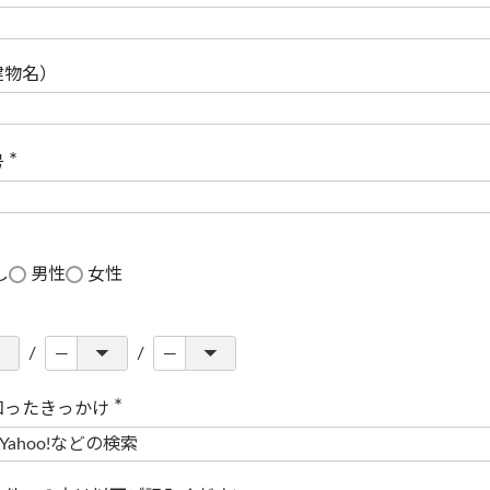
(
必
須
)
建物名）
号
(
必
須
)
し
男性
女性
知ったきっかけ
(
必
須
)