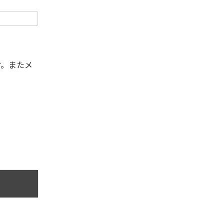
す。またメ
。