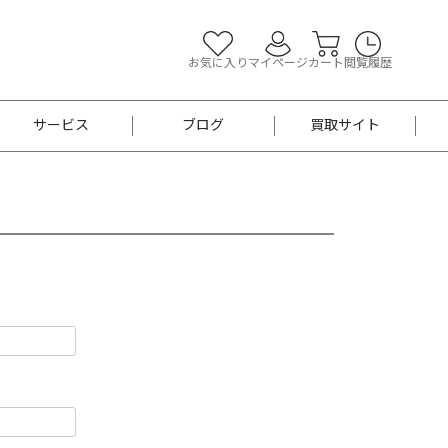
お気に入り
マイページ
カート
閲覧履歴
サービス
ブログ
買取サイト
よくあるご質問
お買い物診断
半幅帯
帯留め
お召
男性用帯
着物帯
新品
セット
袴
男性用