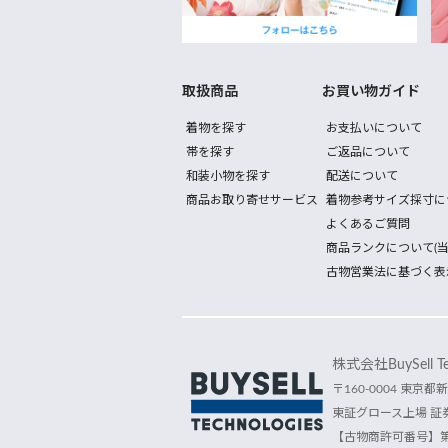
取扱商品
お買い物ガイド
着物を探す
お支払いについて
帯を探す
ご返品について
和装小物を探す
配送について
商品お取り寄せサービス
着物参考サイズ採寸に
よくあるご質問
商品ランクについて(当
古物営業法に基づく表
株式会社BuySell Tec
〒160-0004 東京都新
東証グロース上場 証券
【古物商許可番号】第30