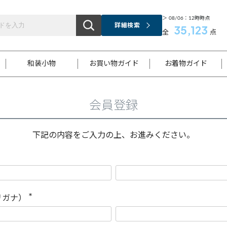
＞ 08/06：12時時点
詳細検索
35,123
全
点
和装小物
お買い物ガイド
お着物ガイド
会員登録
ス
お支払いについて
はじめてのお着物ガイド
新規会員登録
着物知識
スタッフブログ
サイズ案内
着物参考サイズ/採寸について
和色チャート集
お問い合わせ
処法
ご返品について
メールマガジンのご登録
着物販売方法について
関連サイト一覧
下記の内容をご入力の上、お進みください。
袋名古屋帯
黒留袖
帯締め
開き名
色留袖
帯揚げ
古屋帯
付下げ
帯締め
丸帯
色無地
作り帯
着物
配送について
商品ランクについて(当店基準)
帯揚げセット
ショール
小紋
浴衣
襦袢
和装コート
リガナ）
(
必
須