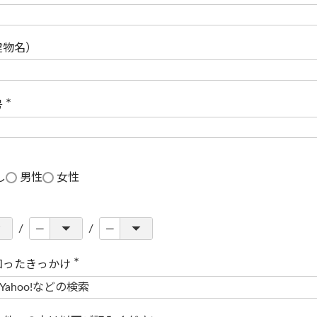
(
必
須
)
建物名）
号
(
必
須
)
し
男性
女性
知ったきっかけ
(
必
須
)