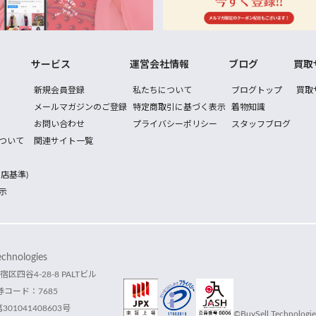
サービス
運営会社情報
ブログ
買取
新規会員登録
私たちについて
ブログトップ
買取
メールマガジンのご登録
特定商取引に基づく表示
着物知識
お問い合わせ
プライバシーポリシー
スタッフブログ
ついて
関連サイト一覧
店基準)
示
hnologies
宿区四谷4-28-8 PALTビル
コード：7685
1041408603号
©BuySell Technologies