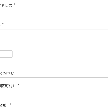
)
アドレス
(
必
須
)
ド
(
必
須
)
必
須
必
須
市区町村）
(
必
須
)
番地）