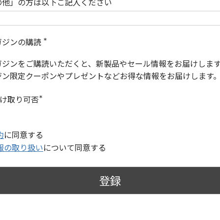
の他」の方は以下ご記入ください
ガジンの購読
(
必
ガジンをご購読いただくと、新製品やセール情報をお届けしま
須
)
ジン限定クーポンやプレゼントなどお得な情報をお届けします
受け取り可否
(
必
須
)
約
に同意する
報の取り扱い
について同意する
登録