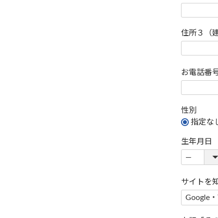
住所３（
お電話番
性別
指定な
生年月日
サイトを