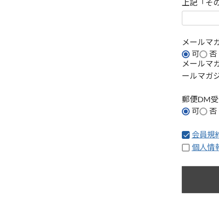
上記「そ
メールマ
可
否
メールマ
ールマガ
郵便DM
可
否
会員規
個人情