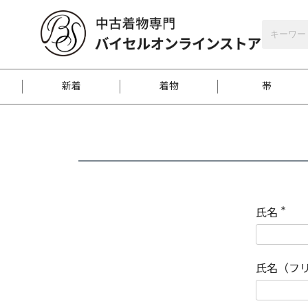
バイセルオンラインストア
会員登録
新着
着物
帯
お客様に届くまで
商品お取り寄せサービ
ご注文方法のご案内
お着物がにおう時の対
和装バッグ
訪問着
袋帯
名古屋帯
振袖
反物
梱包方法のご案内
氏名
(
必
須
江戸小紋
紬
)
氏名（フ