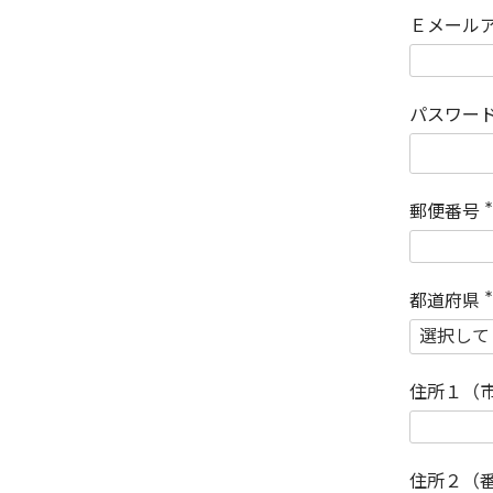
Ｅメール
パスワー
郵便番号
(
)
都道府県
(
)
住所１（
住所２（