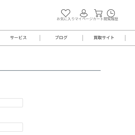
お気に入り
マイページ
カート
閲覧履歴
サービス
ブログ
買取サイト
よくあるご質問
お買い物診断
半幅帯
帯留め
お召
男性用帯
着物帯
新品
セット
袴
男性用