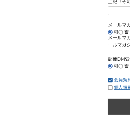
上記「そ
メールマ
可
否
メールマ
ールマガ
郵便DM
可
否
会員規
個人情