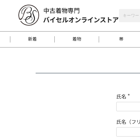
バイセルオンラインストア
会員登録
新着
着物
帯
お客様に届くまで
商品お取り寄せサービ
ご注文方法のご案内
お着物がにおう時の対
和装バッグ
訪問着
袋帯
名古屋帯
振袖
反物
梱包方法のご案内
氏名
(
必
須
江戸小紋
紬
)
氏名（フ