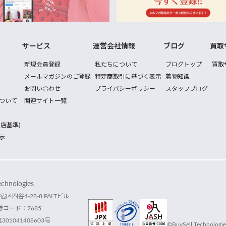
サービス
運営会社情報
ブログ
買取
新規会員登録
私たちについて
ブログトップ
買取
メールマガジンのご登録
特定商取引に基づく表示
着物知識
お問い合わせ
プライバシーポリシー
スタッフブログ
ついて
関連サイト一覧
店基準)
示
hnologies
宿区四谷4-28-8 PALTビル
コード：7685
1041408603号
©BuySell Technologies