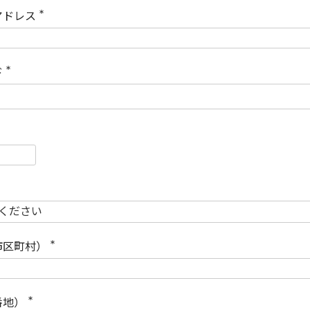
)
アドレス
(
必
須
)
ド
(
必
須
)
必
須
必
須
市区町村）
(
必
須
)
番地）