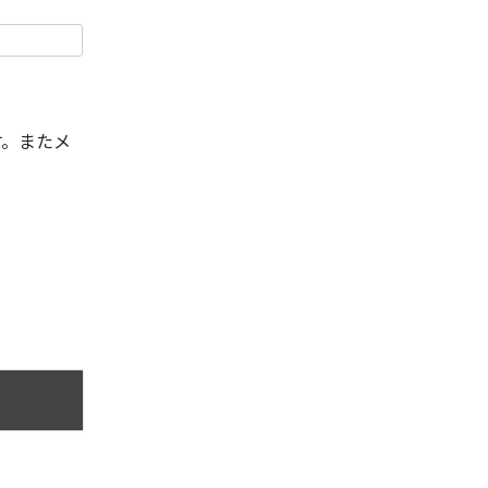
す。またメ
。