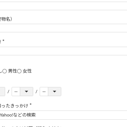
(
必
須
)
建物名）
号
(
必
須
)
し
男性
女性
知ったきっかけ
(
必
須
)