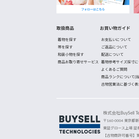
取扱商品
お買い物ガイド
着物を探す
お支払いについて
帯を探す
ご返品について
和装小物を探す
配送について
商品お取り寄せサービス
着物参考サイズ採寸に
よくあるご質問
商品ランクについて(当
古物営業法に基づく表
株式会社BuySell Tec
〒160-0004 東京都新
東証グロース上場 証券
【古物商許可番号】第30