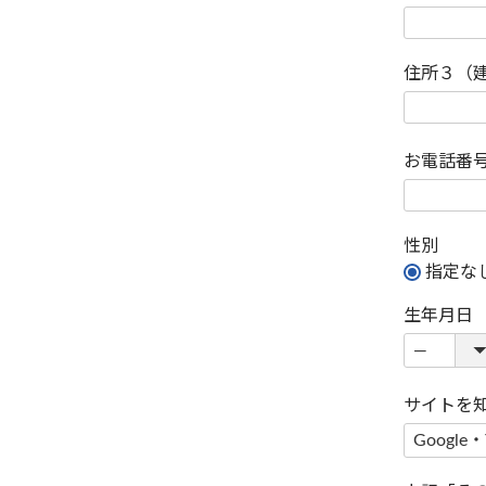
住所３（
お電話番
性別
指定な
生年月日
サイトを