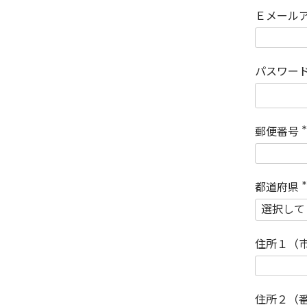
Ｅメール
パスワー
郵便番号
(
)
都道府県
(
)
住所１（
住所２（