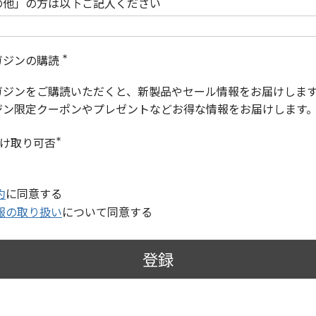
の他」の方は以下ご記入ください
ガジンの購読
(
必
ガジンをご購読いただくと、新製品やセール情報をお届けしま
須
)
ジン限定クーポンやプレゼントなどお得な情報をお届けします
受け取り可否
(
必
須
)
約
に同意する
報の取り扱い
について同意する
登録