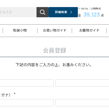
＞ 08/06：12時時点
詳細検索
35,123
全
点
和装小物
お買い物ガイド
お着物ガイド
会員登録
ス
お支払いについて
はじめてのお着物ガイド
新規会員登録
着物知識
スタッフブログ
サイズ案内
着物参考サイズ/採寸について
和色チャート集
お問い合わせ
処法
ご返品について
メールマガジンのご登録
着物販売方法について
関連サイト一覧
下記の内容をご入力の上、お進みください。
袋名古屋帯
黒留袖
帯締め
開き名
色留袖
帯揚げ
古屋帯
付下げ
帯締め
丸帯
色無地
作り帯
着物
配送について
商品ランクについて(当店基準)
帯揚げセット
ショール
小紋
浴衣
襦袢
和装コート
リガナ）
(
必
須