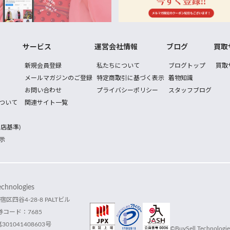
サービス
運営会社情報
ブログ
買取
新規会員登録
私たちについて
ブログトップ
買取
メールマガジンのご登録
特定商取引に基づく表示
着物知識
お問い合わせ
プライバシーポリシー
スタッフブログ
ついて
関連サイト一覧
店基準)
示
hnologies
宿区四谷4-28-8 PALTビル
コード：7685
1041408603号
©BuySell Technologies