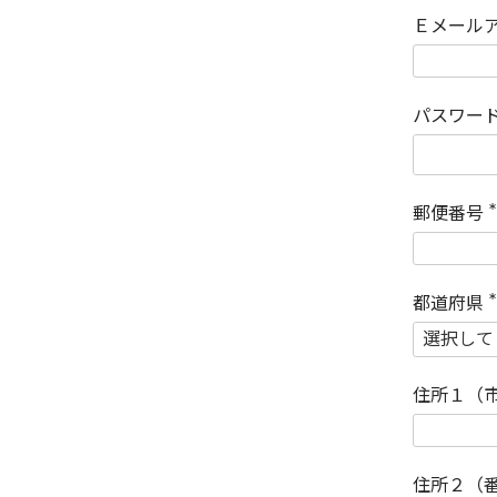
Ｅメール
パスワー
郵便番号
(
)
都道府県
(
)
住所１（
住所２（