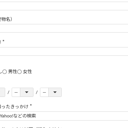
(
必
須
)
建物名）
号
(
必
須
)
し
男性
女性
知ったきっかけ
(
必
須
)