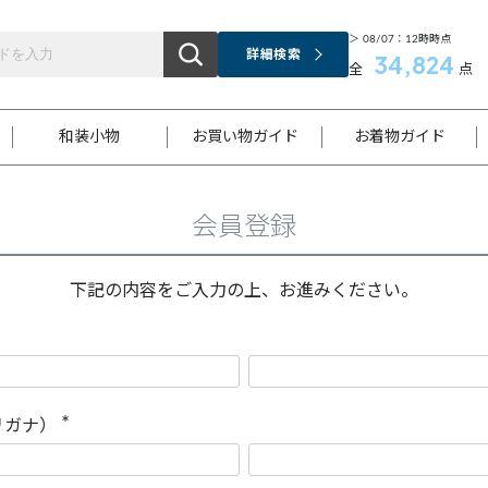
＞ 08/07：12時時点
詳細検索
34,824
全
点
和装小物
お買い物ガイド
お着物ガイド
会員登録
ス
お支払いについて
はじめてのお着物ガイド
新規会員登録
着物知識
スタッフブログ
サイズ案内
着物参考サイズ/採寸について
和色チャート集
お問い合わせ
処法
ご返品について
メールマガジンのご登録
着物販売方法について
関連サイト一覧
下記の内容をご入力の上、お進みください。
袋名古屋帯
黒留袖
帯締め
開き名
色留袖
帯揚げ
古屋帯
付下げ
帯締め
丸帯
色無地
作り帯
着物
配送について
商品ランクについて(当店基準)
帯揚げセット
ショール
小紋
浴衣
襦袢
和装コート
リガナ）
(
必
須