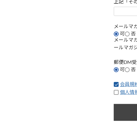
上記「そ
メールマ
可
否
メールマ
ールマガ
郵便DM
可
否
会員規
個人情