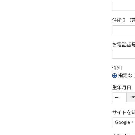
住所３（
お電話番
性別
指定な
生年月日
サイトを