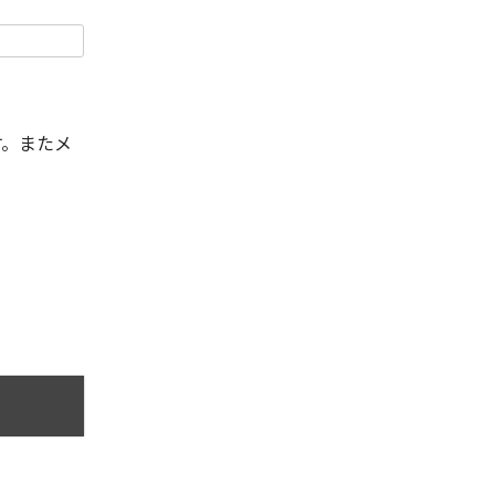
す。またメ
。