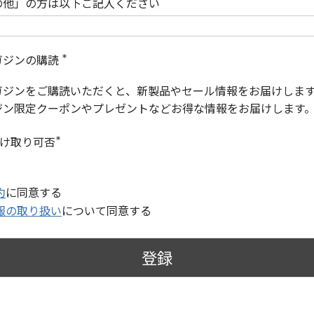
の他」の方は以下ご記入ください
ガジンの購読
(
必
ガジンをご購読いただくと、新製品やセール情報をお届けしま
須
)
ジン限定クーポンやプレゼントなどお得な情報をお届けします
受け取り可否
(
必
須
)
約
に同意する
報の取り扱い
について同意する
登録