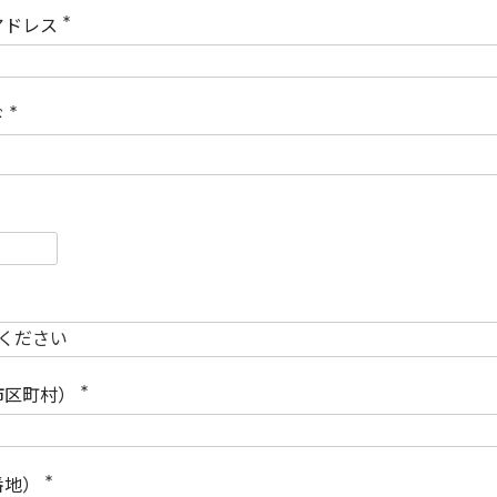
)
アドレス
(
必
須
)
ド
(
必
須
)
必
須
必
須
市区町村）
(
必
須
)
番地）