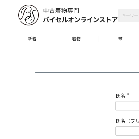
バイセルオンラインストア
会員登録
新着
着物
帯
お客様に届くまで
商品お取り寄せサービ
ご注文方法のご案内
お着物がにおう時の対
和装バッグ
訪問着
袋帯
名古屋帯
振袖
反物
梱包方法のご案内
氏名
(
必
須
江戸小紋
紬
)
氏名（フ