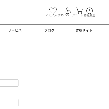
お気に入り
マイページ
カート
閲覧履歴
サービス
ブログ
買取サイト
よくあるご質問
お買い物診断
半幅帯
帯留め
お召
男性用帯
着物帯
新品
セット
袴
男性用