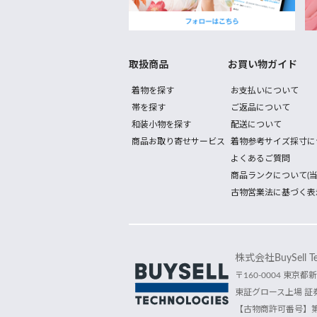
取扱商品
お買い物ガイド
着物を探す
お支払いについて
帯を探す
ご返品について
和装小物を探す
配送について
商品お取り寄せサービス
着物参考サイズ採寸に
よくあるご質問
商品ランクについて(当
古物営業法に基づく表
株式会社BuySell Tec
〒160-0004 東京都新
東証グロース上場 証券
【古物商許可番号】第30