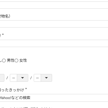
(
必
須
)
建物名）
号
(
必
須
)
し
男性
女性
知ったきっかけ
(
必
須
)