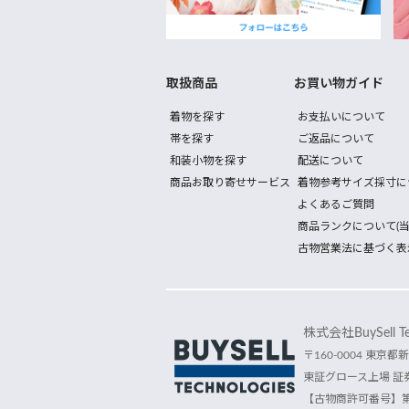
取扱商品
お買い物ガイド
着物を探す
お支払いについて
帯を探す
ご返品について
和装小物を探す
配送について
商品お取り寄せサービス
着物参考サイズ採寸に
よくあるご質問
商品ランクについて(当
古物営業法に基づく表
株式会社BuySell Tec
〒160-0004 東京都新
東証グロース上場 証券
【古物商許可番号】第30