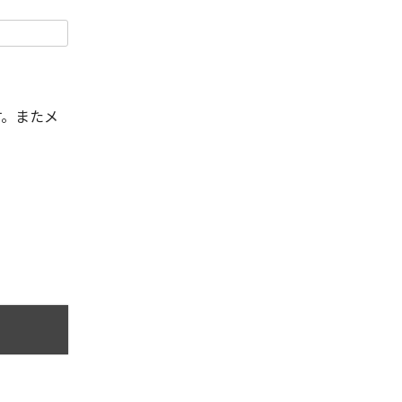
す。またメ
。