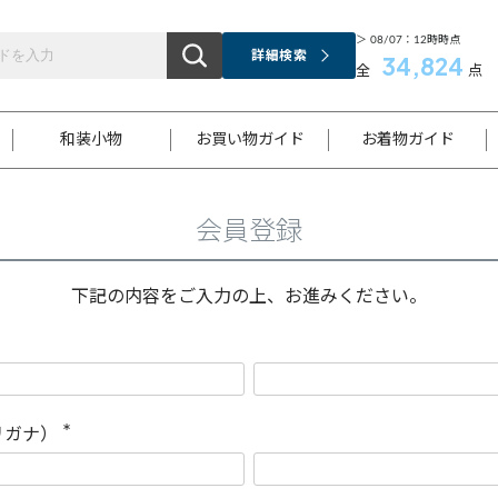
＞ 08/07：12時時点
詳細検索
34,824
全
点
和装小物
お買い物ガイド
お着物ガイド
会員登録
ス
お支払いについて
はじめてのお着物ガイド
新規会員登録
着物知識
スタッフブログ
サイズ案内
着物参考サイズ/採寸について
和色チャート集
お問い合わせ
処法
ご返品について
メールマガジンのご登録
着物販売方法について
関連サイト一覧
下記の内容をご入力の上、お進みください。
袋名古屋帯
黒留袖
帯締め
開き名
色留袖
帯揚げ
古屋帯
付下げ
帯締め
丸帯
色無地
作り帯
着物
配送について
商品ランクについて(当店基準)
帯揚げセット
ショール
小紋
浴衣
襦袢
和装コート
リガナ）
(
必
須