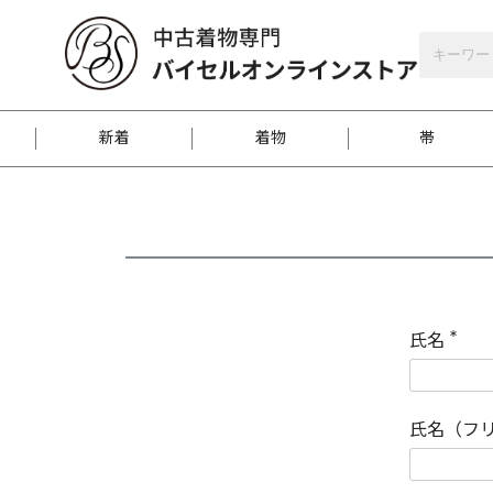
バイセルオンラインストア
会員登録
新着
着物
帯
お客様に届くまで
商品お取り寄せサービ
ご注文方法のご案内
お着物がにおう時の対
和装バッグ
訪問着
袋帯
名古屋帯
振袖
反物
梱包方法のご案内
氏名
(
必
須
江戸小紋
紬
)
氏名（フ