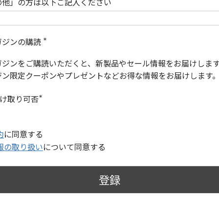
の他」の方は以下ご記入ください
ガジンの購読
(
必
ガジンをご購読いただくと、新製品やセール情報をお届けしま
須
)
ジン限定クーポンやプレゼントなどお得な情報をお届けします
受け取り可否
(
必
須
)
約
に同意する
報の取り扱い
について同意する
登録