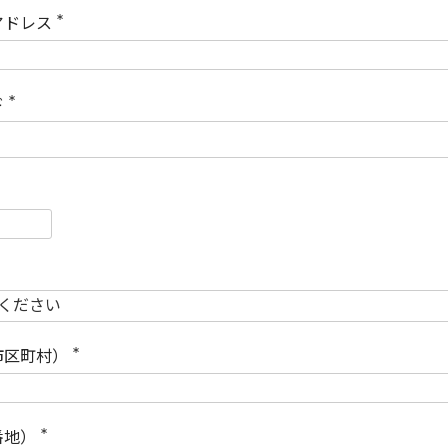
)
アドレス
(
必
須
)
ド
(
必
須
)
必
須
必
須
市区町村）
(
必
須
)
番地）