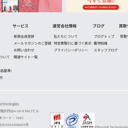
サービス
運営会社情報
ブログ
買取
新規会員登録
私たちについて
ブログトップ
買取
メールマガジンのご登録
特定商取引に基づく表示
着物知識
お問い合わせ
プライバシーポリシー
スタッフブログ
ついて
関連サイト一覧
店基準)
示
hnologies
宿区四谷4-28-8 PALTビル
コード：7685
1041408603号
©BuySell Technologies