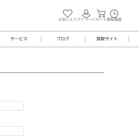
お気に入り
マイページ
カート
閲覧履歴
サービス
ブログ
買取サイト
よくあるご質問
お買い物診断
半幅帯
帯留め
お召
男性用帯
着物帯
新品
セット
袴
男性用