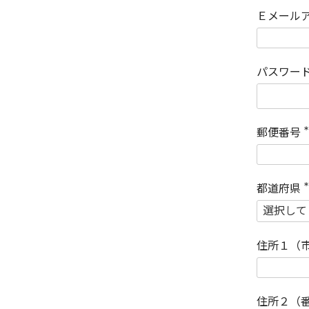
Ｅメール
パスワー
郵便番号
(
)
都道府県
(
)
住所１（
住所２（