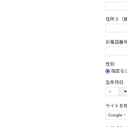
住所３（
お電話番
性別
指定な
生年月日
サイトを