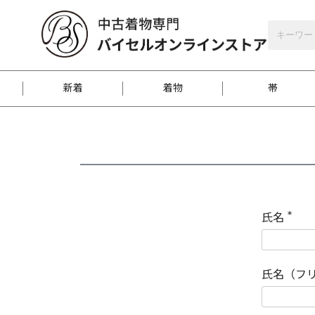
バイセルオンラインストア
会員登録
新着
着物
帯
お客様に届くまで
商品お取り寄せサービ
ご注文方法のご案内
お着物がにおう時の対
和装バッグ
訪問着
袋帯
名古屋帯
振袖
反物
梱包方法のご案内
氏名
(
必
須
江戸小紋
紬
)
氏名（フ