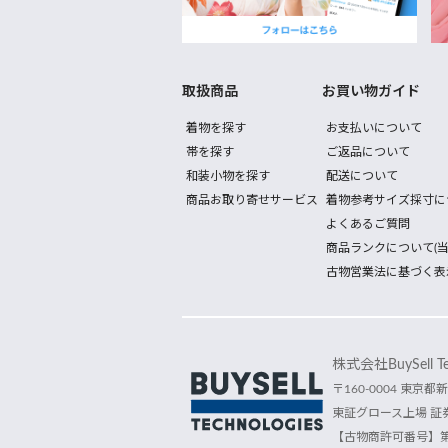
取扱商品
お買い物ガイド
着物を探す
お支払いについて
帯を探す
ご返品について
和装小物を探す
配送について
商品お取り寄せサービス
着物参考サイズ採寸に
よくあるご質問
商品ランクについて(当
古物営業法に基づく表
株式会社BuySell Tec
〒160-0004 東京都新
東証グロース上場 証券
【古物商許可番号】第30