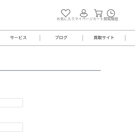
お気に入り
マイページ
カート
閲覧履歴
サービス
ブログ
買取サイト
よくあるご質問
お買い物診断
半幅帯
帯留め
お召
男性用帯
着物帯
新品
セット
袴
男性用