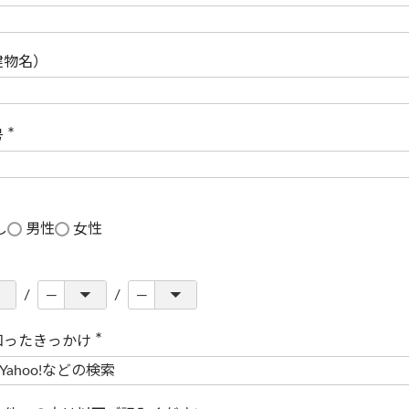
(
必
須
)
建物名）
号
(
必
須
)
し
男性
女性
知ったきっかけ
(
必
須
)