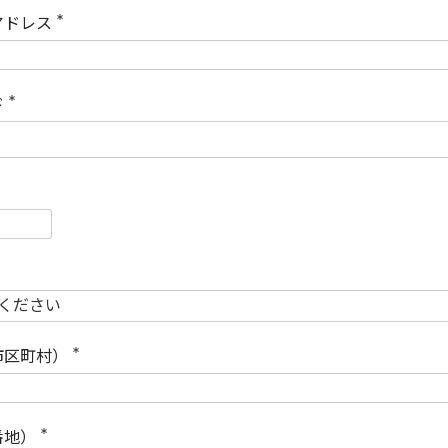
)
アドレス
(
必
須
)
ド
(
必
須
)
必
須
必
須
市区町村）
(
必
須
)
番地）