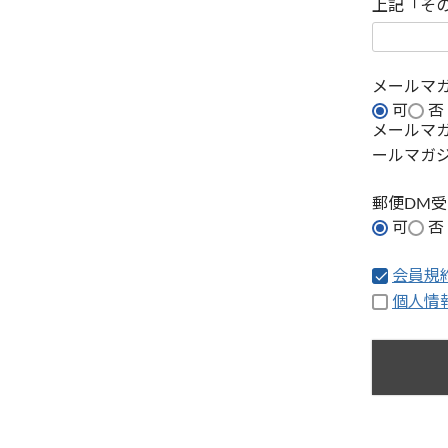
上記「そ
メールマ
可
否
メールマ
ールマガ
郵便DM
可
否
会員規
個人情