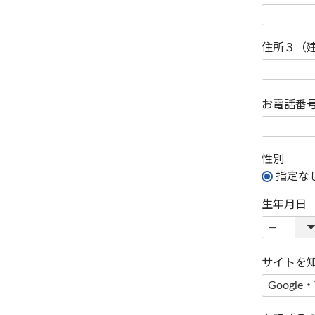
住所３（
お電話番
性別
指定な
生年月日
サイトを