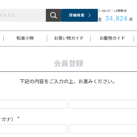
＞ 08/07：12時時点
詳細検索
34,824
全
点
和装小物
お買い物ガイド
お着物ガイド
会員登録
ス
お支払いについて
はじめてのお着物ガイド
新規会員登録
着物知識
スタッフブログ
サイズ案内
着物参考サイズ/採寸について
和色チャート集
お問い合わせ
処法
ご返品について
メールマガジンのご登録
着物販売方法について
関連サイト一覧
下記の内容をご入力の上、お進みください。
袋名古屋帯
黒留袖
帯締め
開き名
色留袖
帯揚げ
古屋帯
付下げ
帯締め
丸帯
色無地
作り帯
着物
配送について
商品ランクについて(当店基準)
帯揚げセット
ショール
小紋
浴衣
襦袢
和装コート
リガナ）
(
必
須