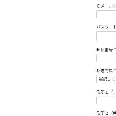
Ｅメール
パスワー
郵便番号
(
)
都道府県
(
)
住所１（
住所２（