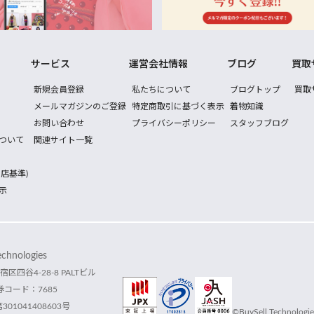
サービス
運営会社情報
ブログ
買取
新規会員登録
私たちについて
ブログトップ
買取
メールマガジンのご登録
特定商取引に基づく表示
着物知識
お問い合わせ
プライバシーポリシー
スタッフブログ
ついて
関連サイト一覧
店基準)
示
hnologies
宿区四谷4-28-8 PALTビル
コード：7685
1041408603号
©BuySell Technologies