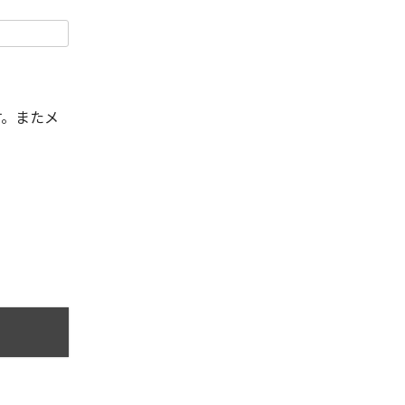
す。またメ
。