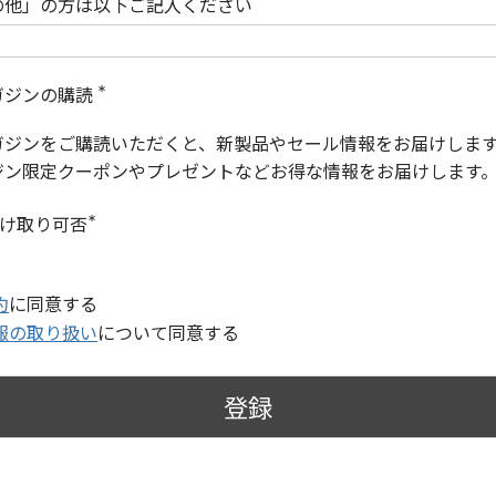
の他」の方は以下ご記入ください
ガジンの購読
(
必
ガジンをご購読いただくと、新製品やセール情報をお届けしま
須
)
ジン限定クーポンやプレゼントなどお得な情報をお届けします
受け取り可否
(
必
須
)
約
に同意する
報の取り扱い
について同意する
登録