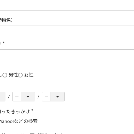
(
必
須
)
建物名）
号
(
必
須
)
し
男性
女性
知ったきっかけ
(
必
須
)