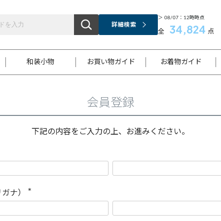
＞ 08/07：12時時点
詳細検索
34,824
全
点
和装小物
お買い物ガイド
お着物ガイド
会員登録
ス
お支払いについて
はじめてのお着物ガイド
新規会員登録
着物知識
スタッフブログ
サイズ案内
着物参考サイズ/採寸について
和色チャート集
お問い合わせ
処法
ご返品について
メールマガジンのご登録
着物販売方法について
関連サイト一覧
下記の内容をご入力の上、お進みください。
袋名古屋帯
黒留袖
帯締め
開き名
色留袖
帯揚げ
古屋帯
付下げ
帯締め
丸帯
色無地
作り帯
着物
配送について
商品ランクについて(当店基準)
帯揚げセット
ショール
小紋
浴衣
襦袢
和装コート
リガナ）
(
必
須