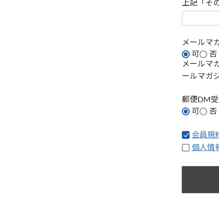
上記「そ
メールマ
可
否
メールマ
ールマガ
郵便DM
可
否
会員規
個人情