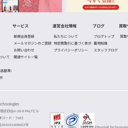
サービス
運営会社情報
ブログ
買取
新規会員登録
私たちについて
ブログトップ
買取
メールマガジンのご登録
特定商取引に基づく表示
着物知識
お問い合わせ
プライバシーポリシー
スタッフブログ
ついて
関連サイト一覧
店基準)
示
hnologies
宿区四谷4-28-8 PALTビル
コード：7685
1041408603号
©BuySell Technologies