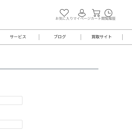
お気に入り
マイページ
カート
閲覧履歴
サービス
ブログ
買取サイト
よくあるご質問
お買い物診断
半幅帯
帯留め
お召
男性用帯
着物帯
新品
セット
袴
男性用