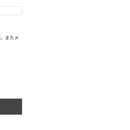
す。またメ
。