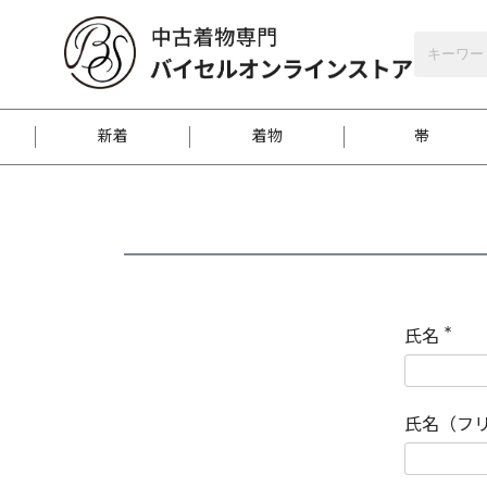
バイセルオンラインストア
会員登録
新着
着物
帯
お客様に届くまで
商品お取り寄せサービ
ご注文方法のご案内
お着物がにおう時の対
和装バッグ
訪問着
袋帯
名古屋帯
振袖
反物
梱包方法のご案内
氏名
(
必
須
江戸小紋
紬
)
氏名（フ