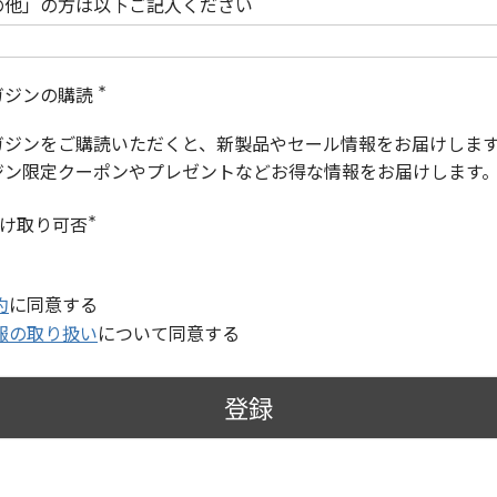
の他」の方は以下ご記入ください
ガジンの購読
(
必
ガジンをご購読いただくと、新製品やセール情報をお届けしま
須
)
ジン限定クーポンやプレゼントなどお得な情報をお届けします
受け取り可否
(
必
須
)
約
に同意する
報の取り扱い
について同意する
登録