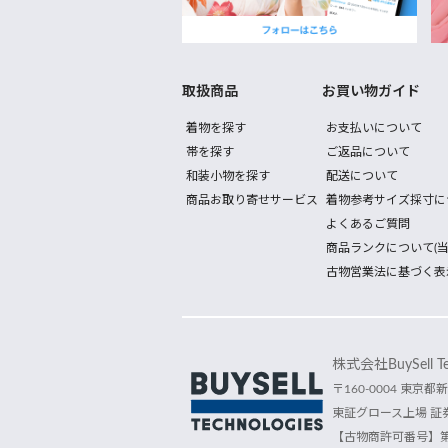
取扱商品
お買い物ガイド
着物を探す
お支払いについて
帯を探す
ご返品について
和装小物を探す
配送について
商品お取り寄せサービス
着物参考サイズ採寸に
よくあるご質問
商品ランクについて(当
古物営業法に基づく表
株式会社BuySell Tec
〒160-0004 東京都新
東証グロース上場 証券
【古物商許可番号】第30