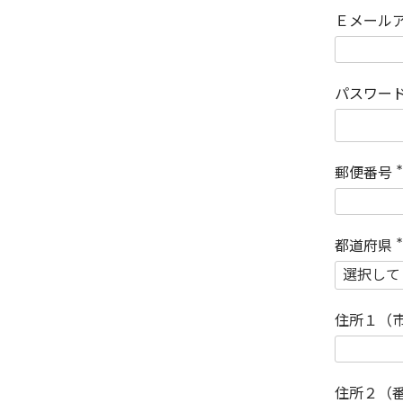
Ｅメール
パスワー
郵便番号
(
)
都道府県
(
)
住所１（
住所２（