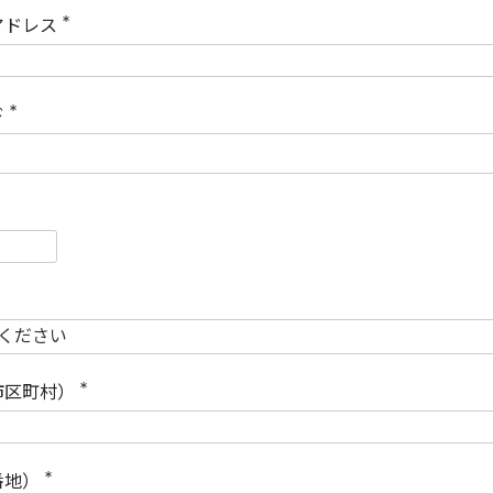
)
アドレス
(
必
須
)
ド
(
必
須
)
必
須
必
須
市区町村）
(
必
須
)
番地）