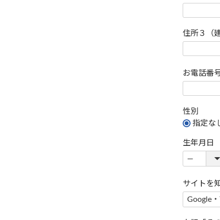
住所３（
お電話番
性別
指定な
生年月日
サイトを