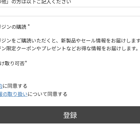
の他」の方は以下ご記入ください
ガジンの購読
(
必
ガジンをご購読いただくと、新製品やセール情報をお届けしま
須
)
ジン限定クーポンやプレゼントなどお得な情報をお届けします
受け取り可否
(
必
須
)
約
に同意する
報の取り扱い
について同意する
登録