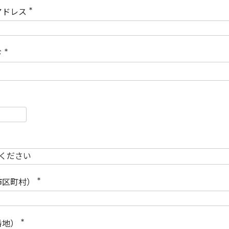
)
アドレス
(
必
須
)
ド
(
必
須
)
必
須
必
須
市区町村）
(
必
須
)
番地）