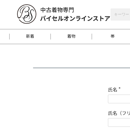
バイセルオンラインストア
会員登録
新着
着物
帯
お客様に届くまで
商品お取り寄せサービ
ご注文方法のご案内
お着物がにおう時の対
和装バッグ
訪問着
袋帯
名古屋帯
振袖
反物
梱包方法のご案内
氏名
(
必
須
江戸小紋
紬
)
氏名（フ