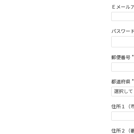
Ｅメール
パスワー
郵便番号
(
)
都道府県
(
)
住所１（
住所２（