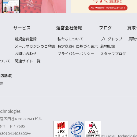
サービス
運営会社情報
ブログ
買取
新規会員登録
私たちについて
ブログトップ
買取
メールマガジンのご登録
特定商取引に基づく表示
着物知識
お問い合わせ
プライバシーポリシー
スタッフブログ
ついて
関連サイト一覧
店基準)
示
hnologies
宿区四谷4-28-8 PALTビル
コード：7685
1041408603号
©BuySell Technologies