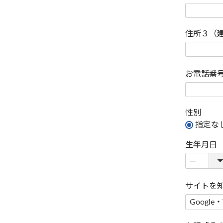
住所３（
お電話番
性別
指定な
生年月日
サイトを