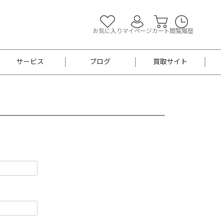
お気に入り
マイページ
カート
閲覧履歴
サービス
ブログ
買取サイト
よくあるご質問
お買い物診断
半幅帯
帯留め
お召
男性用帯
着物帯
新品
セット
袴
男性用