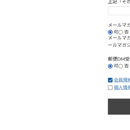
上記「そ
メールマ
可
否
メールマ
ールマガ
郵便DM
可
否
会員規
個人情