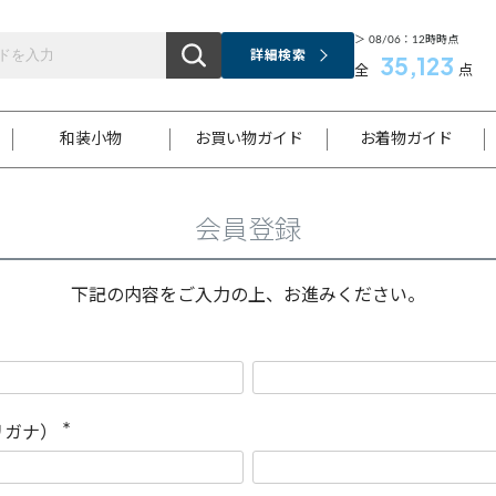
＞ 08/06：12時時点
詳細検索
35,123
全
点
和装小物
お買い物ガイド
お着物ガイド
会員登録
ス
お支払いについて
はじめてのお着物ガイド
新規会員登録
着物知識
スタッフブログ
サイズ案内
着物参考サイズ/採寸について
和色チャート集
お問い合わせ
処法
ご返品について
メールマガジンのご登録
着物販売方法について
関連サイト一覧
下記の内容をご入力の上、お進みください。
袋名古屋帯
黒留袖
帯締め
開き名
色留袖
帯揚げ
古屋帯
付下げ
帯締め
丸帯
色無地
作り帯
着物
配送について
商品ランクについて(当店基準)
帯揚げセット
ショール
小紋
浴衣
襦袢
和装コート
リガナ）
(
必
須