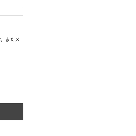
す。またメ
。