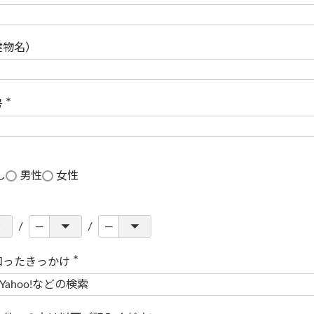
(
必
須
)
建物名）
号
(
必
須
)
し
男性
女性
知ったきっかけ
(
必
須
)