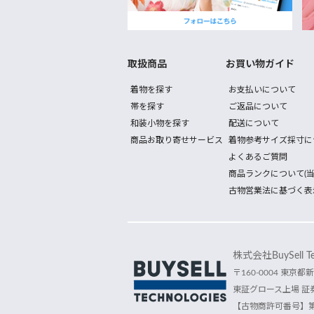
取扱商品
お買い物ガイド
着物を探す
お支払いについて
帯を探す
ご返品について
和装小物を探す
配送について
商品お取り寄せサービス
着物参考サイズ採寸に
よくあるご質問
商品ランクについて(当
古物営業法に基づく表
株式会社BuySell Tec
〒160-0004 東京都新
東証グロース上場 証券
【古物商許可番号】第30