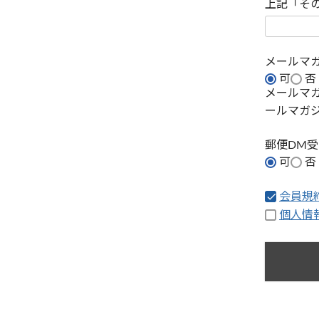
上記「そ
メールマ
可
否
メールマ
ールマガ
郵便DM
可
否
会員規
個人情