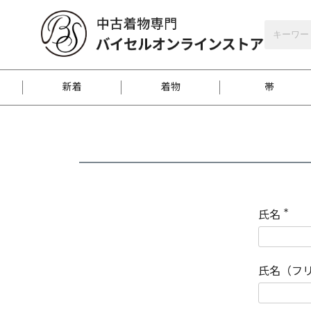
バイセルオンラインストア
会員登録
新着
着物
帯
お客様に届くまで
商品お取り寄せサービ
ご注文方法のご案内
お着物がにおう時の対
和装バッグ
訪問着
袋帯
名古屋帯
振袖
反物
梱包方法のご案内
氏名
(
必
須
江戸小紋
紬
)
氏名（フ