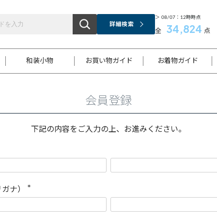
＞ 08/07：12時時点
詳細検索
34,824
全
点
和装小物
お買い物ガイド
お着物ガイド
会員登録
ス
お支払いについて
はじめてのお着物ガイド
新規会員登録
着物知識
スタッフブログ
サイズ案内
着物参考サイズ/採寸について
和色チャート集
お問い合わせ
処法
ご返品について
メールマガジンのご登録
着物販売方法について
関連サイト一覧
下記の内容をご入力の上、お進みください。
袋名古屋帯
黒留袖
帯締め
開き名
色留袖
帯揚げ
古屋帯
付下げ
帯締め
丸帯
色無地
作り帯
着物
配送について
商品ランクについて(当店基準)
帯揚げセット
ショール
小紋
浴衣
襦袢
和装コート
リガナ）
(
必
須