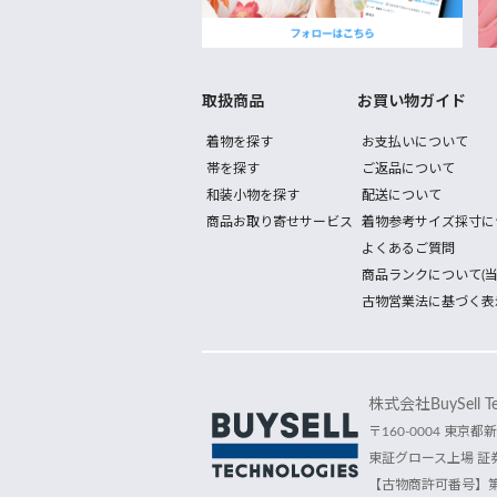
取扱商品
お買い物ガイド
着物を探す
お支払いについて
帯を探す
ご返品について
和装小物を探す
配送について
商品お取り寄せサービス
着物参考サイズ採寸に
よくあるご質問
商品ランクについて(当
古物営業法に基づく表
株式会社BuySell Tec
〒160-0004 東京都新
東証グロース上場 証券
【古物商許可番号】第30