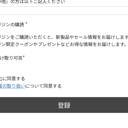
の他」の方は以下ご記入ください
ガジンの購読
(
必
ガジンをご購読いただくと、新製品やセール情報をお届けしま
須
)
ジン限定クーポンやプレゼントなどお得な情報をお届けします
受け取り可否
(
必
須
)
約
に同意する
報の取り扱い
について同意する
登録