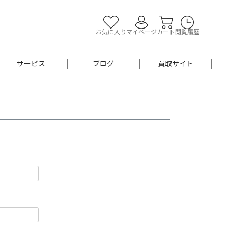
お気に入り
マイページ
カート
閲覧履歴
サービス
ブログ
買取サイト
よくあるご質問
お買い物診断
半幅帯
帯留め
お召
男性用帯
着物帯
新品
セット
袴
男性用