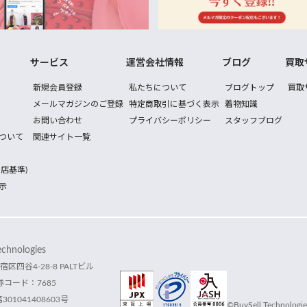
サービス
運営会社情報
ブログ
買取
新規会員登録
私たちについて
ブログトップ
買取
メールマガジンのご登録
特定商取引に基づく表示
着物知識
お問い合わせ
プライバシーポリシー
スタッフブログ
ついて
関連サイト一覧
店基準)
示
hnologies
宿区四谷4-28-8 PALTビル
コード：7685
1041408603号
©BuySell Technologies