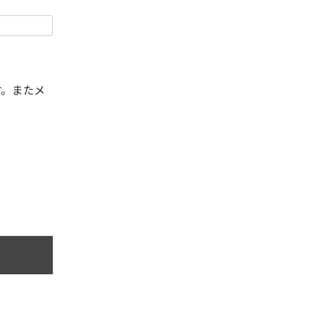
す。またメ
。