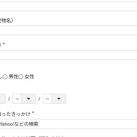
(
必
須
)
建物名）
号
(
必
須
)
し
男性
女性
知ったきっかけ
(
必
須
)