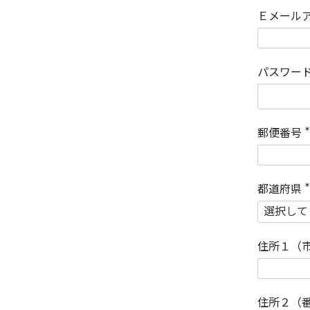
Ｅメール
パスワー
郵便番号
(
)
都道府県
(
)
住所１（
住所２（