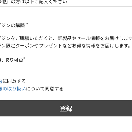
の他」の方は以下ご記入ください
ガジンの購読
(
必
ガジンをご購読いただくと、新製品やセール情報をお届けしま
須
)
ジン限定クーポンやプレゼントなどお得な情報をお届けします
受け取り可否
(
必
須
)
約
に同意する
報の取り扱い
について同意する
登録