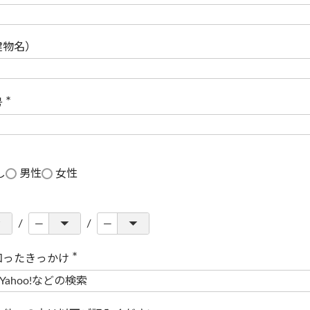
(
必
須
)
建物名）
号
(
必
須
)
し
男性
女性
知ったきっかけ
(
必
須
)