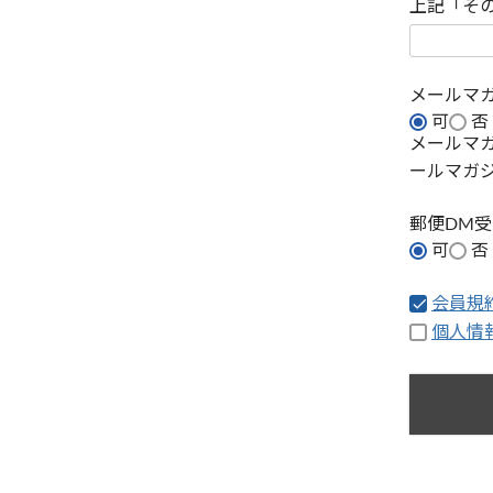
上記「そ
メールマ
可
否
メールマ
ールマガ
郵便DM
可
否
会員規
個人情