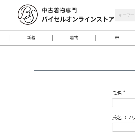
バイセルオンラインストア
会員登録
新着
着物
帯
お客様に届くまで
商品お取り寄せサービ
ご注文方法のご案内
お着物がにおう時の対
和装バッグ
訪問着
袋帯
名古屋帯
振袖
反物
梱包方法のご案内
氏名
(
必
須
江戸小紋
紬
)
氏名（フ