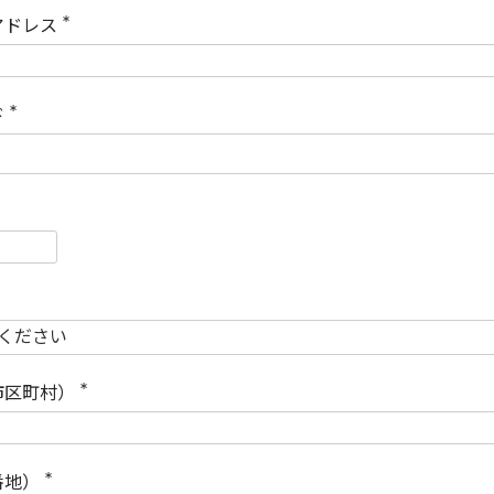
)
アドレス
(
必
須
)
ド
(
必
須
)
必
須
必
須
市区町村）
(
必
須
)
番地）