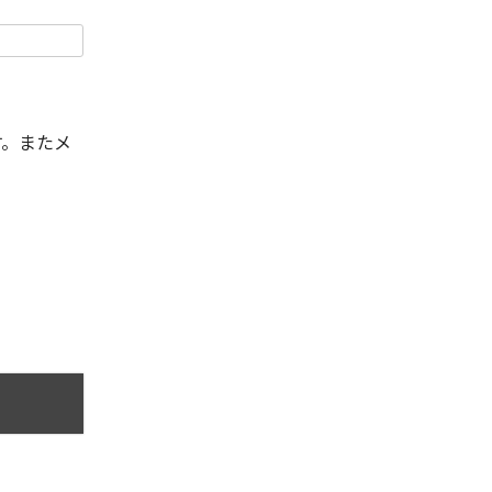
す。またメ
。