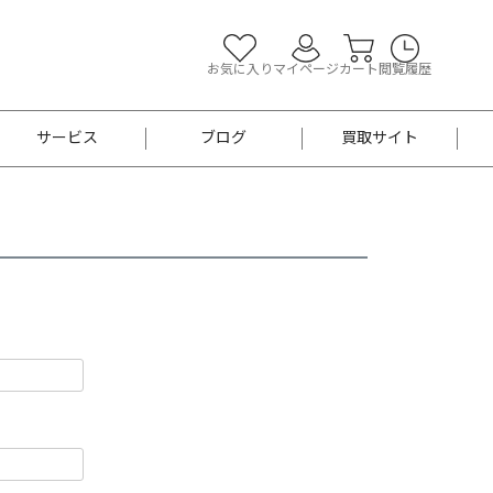
お気に入り
マイページ
カート
閲覧履歴
サービス
ブログ
買取サイト
よくあるご質問
お買い物診断
半幅帯
帯留め
お召
男性用帯
着物帯
新品
セット
袴
男性用