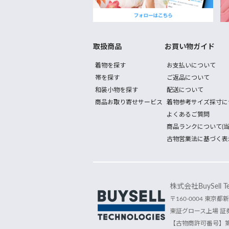
取扱商品
お買い物ガイド
着物を探す
お支払いについて
帯を探す
ご返品について
和装小物を探す
配送について
商品お取り寄せサービス
着物参考サイズ採寸に
よくあるご質問
商品ランクについて(当
古物営業法に基づく表
株式会社BuySell Tec
〒160-0004 東京都新
東証グロース上場 証券
【古物商許可番号】第30