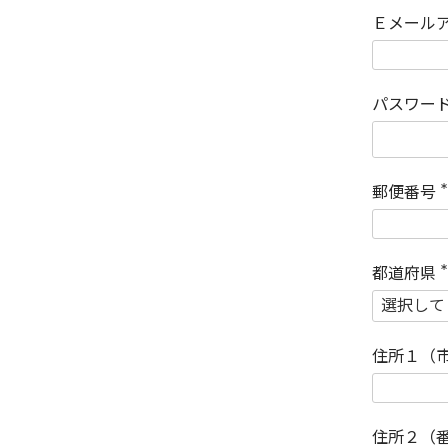
Ｅメール
パスワー
郵便番号
(
)
都道府県
(
)
住所１（
住所２（