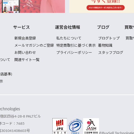
サービス
運営会社情報
ブログ
買取
新規会員登録
私たちについて
ブログトップ
買取
メールマガジンのご登録
特定商取引に基づく表示
着物知識
お問い合わせ
プライバシーポリシー
スタッフブログ
ついて
関連サイト一覧
店基準)
示
hnologies
宿区四谷4-28-8 PALTビル
コード：7685
1041408603号
©BuySell Technologies