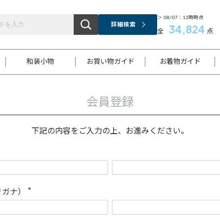
＞ 08/07：12時時点
詳細検索
34,824
全
点
和装小物
お買い物ガイド
お着物ガイド
会員登録
ス
お支払いについて
はじめてのお着物ガイド
新規会員登録
着物知識
スタッフブログ
サイズ案内
着物参考サイズ/採寸について
和色チャート集
お問い合わせ
処法
ご返品について
メールマガジンのご登録
着物販売方法について
関連サイト一覧
下記の内容をご入力の上、お進みください。
袋名古屋帯
黒留袖
帯締め
開き名
色留袖
帯揚げ
古屋帯
付下げ
帯締め
丸帯
色無地
作り帯
着物
配送について
商品ランクについて(当店基準)
帯揚げセット
ショール
小紋
浴衣
襦袢
和装コート
リガナ）
(
必
須