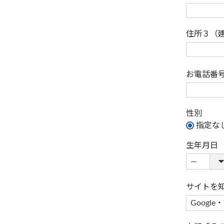
住所３（
お電話番
性別
指定な
生年月日
サイトを