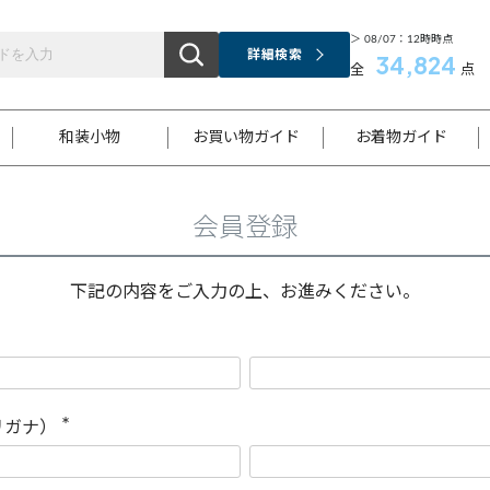
＞ 08/07：12時時点
詳細検索
34,824
全
点
和装小物
お買い物ガイド
お着物ガイド
会員登録
ス
お支払いについて
はじめてのお着物ガイド
新規会員登録
着物知識
スタッフブログ
サイズ案内
着物参考サイズ/採寸について
和色チャート集
お問い合わせ
処法
ご返品について
メールマガジンのご登録
着物販売方法について
関連サイト一覧
下記の内容をご入力の上、お進みください。
袋名古屋帯
黒留袖
帯締め
開き名
色留袖
帯揚げ
古屋帯
付下げ
帯締め
丸帯
色無地
作り帯
着物
配送について
商品ランクについて(当店基準)
帯揚げセット
ショール
小紋
浴衣
襦袢
和装コート
リガナ）
(
必
須