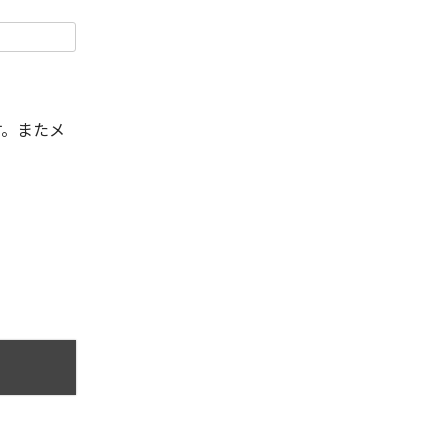
す。またメ
。