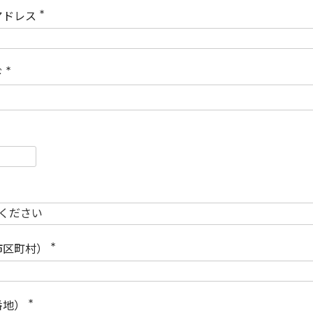
)
アドレス
(
必
須
)
ド
(
必
須
)
必
須
必
須
市区町村）
(
必
須
)
番地）