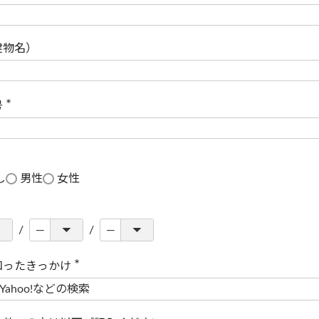
(
必
須
)
建物名）
号
(
必
須
)
し
男性
女性
知ったきっかけ
(
必
須
)