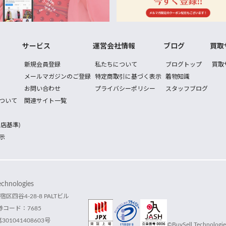
サービス
運営会社情報
ブログ
買取
新規会員登録
私たちについて
ブログトップ
買取
メールマガジンのご登録
特定商取引に基づく表示
着物知識
お問い合わせ
プライバシーポリシー
スタッフブログ
ついて
関連サイト一覧
店基準)
示
hnologies
宿区四谷4-28-8 PALTビル
コード：7685
1041408603号
©BuySell Technologies