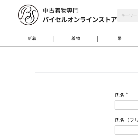
バイセルオンラインストア
会員登録
新着
着物
帯
お客様に届くまで
商品お取り寄せサービ
ご注文方法のご案内
お着物がにおう時の対
和装バッグ
訪問着
袋帯
名古屋帯
振袖
反物
梱包方法のご案内
氏名
(
必
須
江戸小紋
紬
)
氏名（フ