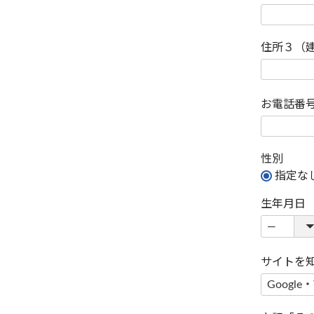
住所３（
お電話番
性別
指定な
生年月日
サイトを