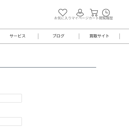
お気に入り
マイページ
カート
閲覧履歴
サービス
ブログ
買取サイト
よくあるご質問
お買い物診断
半幅帯
帯留め
お召
男性用帯
着物帯
新品
セット
袴
男性用