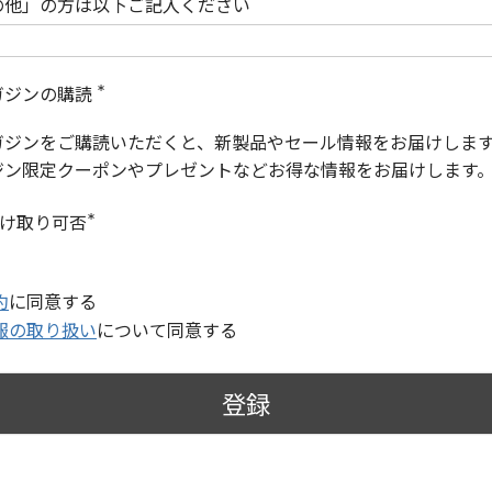
の他」の方は以下ご記入ください
ガジンの購読
(
必
ガジンをご購読いただくと、新製品やセール情報をお届けしま
須
)
ジン限定クーポンやプレゼントなどお得な情報をお届けします
受け取り可否
(
必
須
)
約
に同意する
報の取り扱い
について同意する
登録