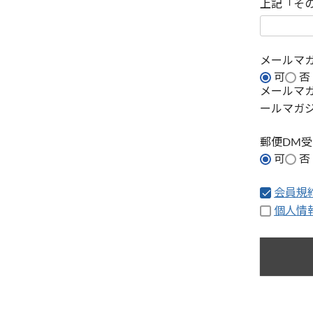
上記「そ
メールマ
可
否
メールマ
ールマガ
郵便DM
可
否
会員規
個人情