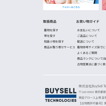
取扱商品
お買い物ガイド
着物を探す
お支払いについて
帯を探す
ご返品について
和装小物を探す
配送について
商品お取り寄せサービス
着物参考サイズ採寸に
よくあるご質問
商品ランクについて(当
古物営業法に基づく表
株式会社BuySell Tec
〒160-0004 東京都新
東証グロース上場 証券
【古物商許可番号】第30