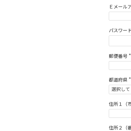
Ｅメール
パスワー
郵便番号
(
)
都道府県
(
)
住所１（
住所２（