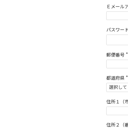
Ｅメール
パスワー
郵便番号
(
)
都道府県
(
)
住所１（
住所２（