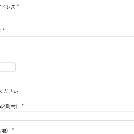
)
アドレス
(
必
須
)
ド
(
必
須
)
必
須
必
須
市区町村）
(
必
須
)
番地）