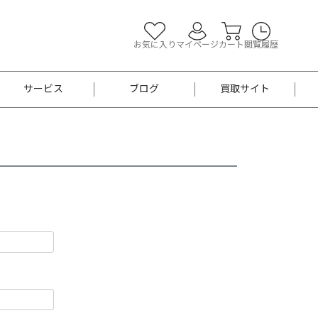
お気に入り
マイページ
カート
閲覧履歴
サービス
ブログ
買取サイト
よくあるご質問
お買い物診断
半幅帯
帯留め
お召
男性用帯
着物帯
新品
セット
袴
男性用