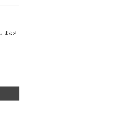
す。またメ
。