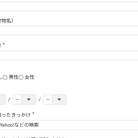
(
必
須
)
建物名）
号
(
必
須
)
し
男性
女性
知ったきっかけ
(
必
須
)