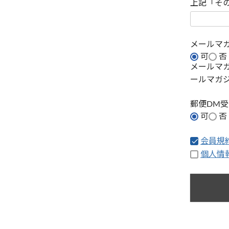
上記「そ
メールマ
可
否
メールマ
ールマガ
郵便DM
可
否
会員規
個人情