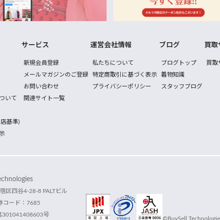
サービス
運営会社情報
ブログ
買取
新規会員登録
私たちについて
ブログトップ
買取
メールマガジンのご登録
特定商取引に基づく表示
着物知識
お問い合わせ
プライバシーポリシー
スタッフブログ
ついて
関連サイト一覧
店基準)
示
hnologies
宿区四谷4-28-8 PALTビル
コード：7685
1041408603号
©BuySell Technologies