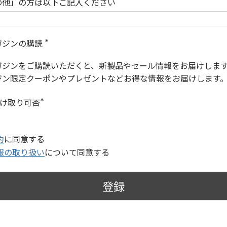
の他」の方は以下ご記入ください
ガジンの購読
(
必
ガジンをご購読いただくと、新製品やセール情報をお届けしま
須
)
ジン限定クーポンやプレゼントなどお得な情報をお届けします
受け取り可否
(
必
須
)
約
に同意する
報の取り扱い
について同意する
登録