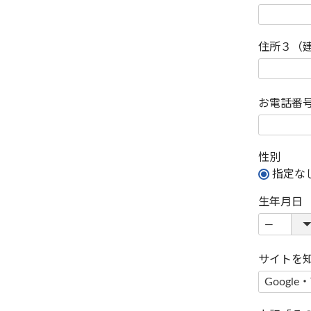
住所３（
お電話番
性別
指定な
生年月日
サイトを