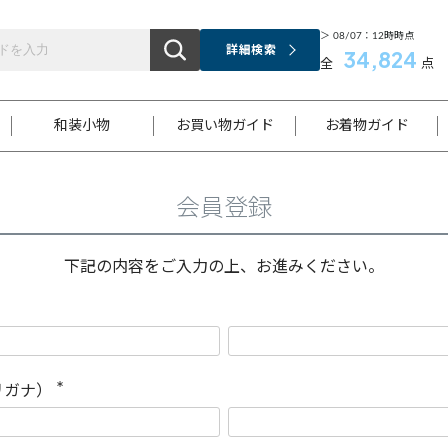
＞ 08/07：12時時点
詳細検索
34,824
全
点
和装小物
お買い物ガイド
お着物ガイド
会員登録
ス
お支払いについて
はじめてのお着物ガイド
新規会員登録
着物知識
スタッフブログ
サイズ案内
着物参考サイズ/採寸について
和色チャート集
お問い合わせ
処法
ご返品について
メールマガジンのご登録
着物販売方法について
関連サイト一覧
下記の内容をご入力の上、お進みください。
袋名古屋帯
黒留袖
帯締め
開き名
色留袖
帯揚げ
古屋帯
付下げ
帯締め
丸帯
色無地
作り帯
着物
配送について
商品ランクについて(当店基準)
帯揚げセット
ショール
小紋
浴衣
襦袢
和装コート
リガナ）
(
必
須