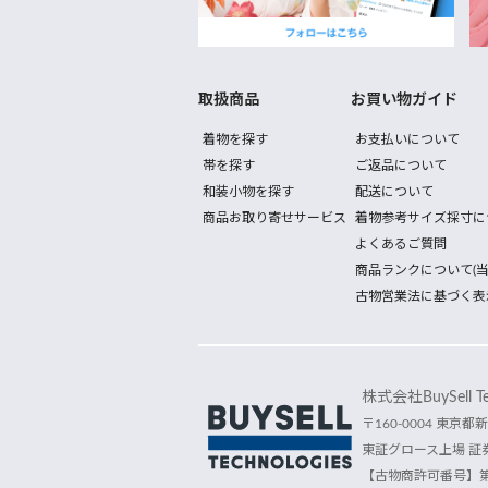
取扱商品
お買い物ガイド
着物を探す
お支払いについて
帯を探す
ご返品について
和装小物を探す
配送について
商品お取り寄せサービス
着物参考サイズ採寸に
よくあるご質問
商品ランクについて(当
古物営業法に基づく表
株式会社BuySell Tec
〒160-0004 東京都新
東証グロース上場 証券
【古物商許可番号】第30