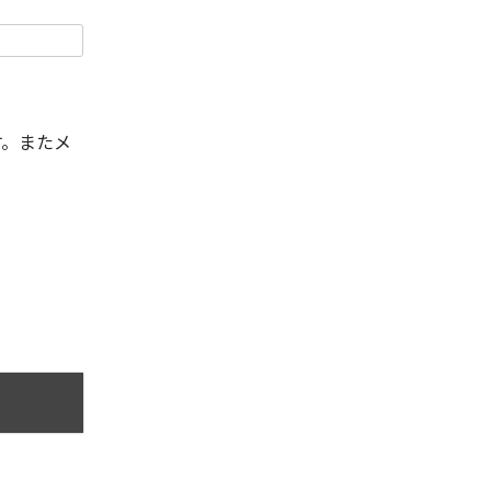
す。またメ
。