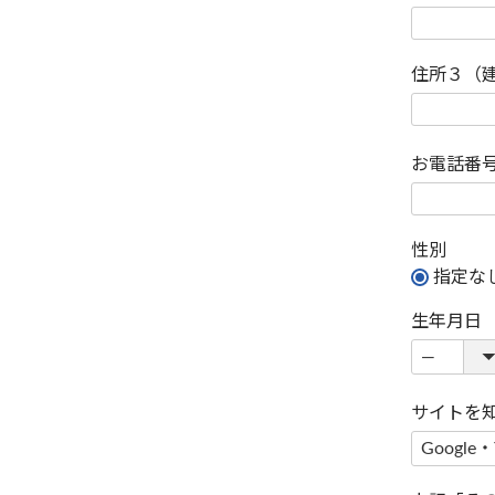
住所３（
お電話番
性別
指定な
生年月日
サイトを