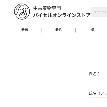
バイセルオンラインストア
会員登録
新着
着物
帯
お客様に届くまで
商品お取り寄せサービ
ご注文方法のご案内
お着物がにおう時の対
和装バッグ
訪問着
袋帯
名古屋帯
振袖
反物
梱包方法のご案内
氏名
(
必
須
江戸小紋
紬
)
氏名（フ