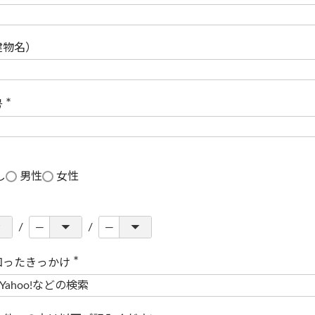
(
必
須
)
建物名）
号
(
必
須
)
し
男性
女性
知ったきっかけ
(
必
須
)