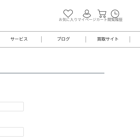
お気に入り
マイページ
カート
閲覧履歴
サービス
ブログ
買取サイト
よくあるご質問
お買い物診断
半幅帯
帯留め
お召
男性用帯
着物帯
新品
セット
袴
男性用