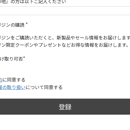
の他」の方は以下ご記入ください
ガジンの購読
(
必
ガジンをご購読いただくと、新製品やセール情報をお届けしま
須
)
ジン限定クーポンやプレゼントなどお得な情報をお届けします
受け取り可否
(
必
須
)
約
に同意する
報の取り扱い
について同意する
登録