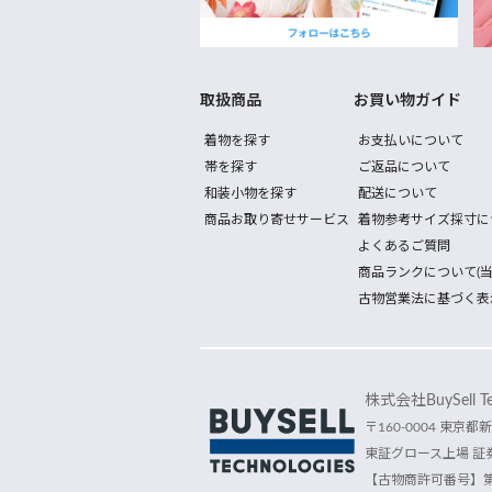
取扱商品
お買い物ガイド
着物を探す
お支払いについて
帯を探す
ご返品について
和装小物を探す
配送について
商品お取り寄せサービス
着物参考サイズ採寸に
よくあるご質問
商品ランクについて(当
古物営業法に基づく表
株式会社BuySell Tec
〒160-0004 東京都新
東証グロース上場 証券
【古物商許可番号】第30