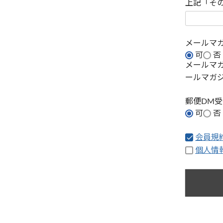
上記「そ
メールマ
可
否
メールマ
ールマガ
郵便DM
可
否
会員規
個人情