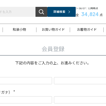
＞ 08/07：12時時点
詳細検索
34,824
全
点
和装小物
お買い物ガイド
お着物ガイド
会員登録
ス
お支払いについて
はじめてのお着物ガイド
新規会員登録
着物知識
スタッフブログ
サイズ案内
着物参考サイズ/採寸について
和色チャート集
お問い合わせ
処法
ご返品について
メールマガジンのご登録
着物販売方法について
関連サイト一覧
下記の内容をご入力の上、お進みください。
袋名古屋帯
黒留袖
帯締め
開き名
色留袖
帯揚げ
古屋帯
付下げ
帯締め
丸帯
色無地
作り帯
着物
配送について
商品ランクについて(当店基準)
帯揚げセット
ショール
小紋
浴衣
襦袢
和装コート
リガナ）
(
必
須