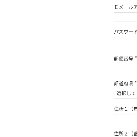
Ｅメール
パスワー
郵便番号
(
)
都道府県
(
)
住所１（
住所２（