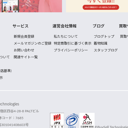
サービス
運営会社情報
ブログ
買取
新規会員登録
私たちについて
ブログトップ
買取
メールマガジンのご登録
特定商取引に基づく表示
着物知識
お問い合わせ
プライバシーポリシー
スタッフブログ
ついて
関連サイト一覧
店基準)
示
hnologies
宿区四谷4-28-8 PALTビル
コード：7685
1041408603号
©BuySell Technologies