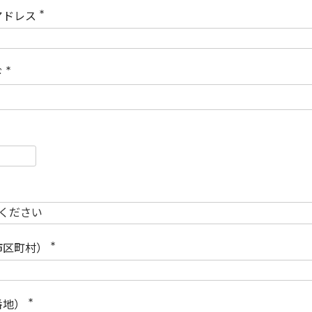
)
アドレス
(
必
須
)
ド
(
必
須
)
必
須
必
須
市区町村）
(
必
須
)
番地）