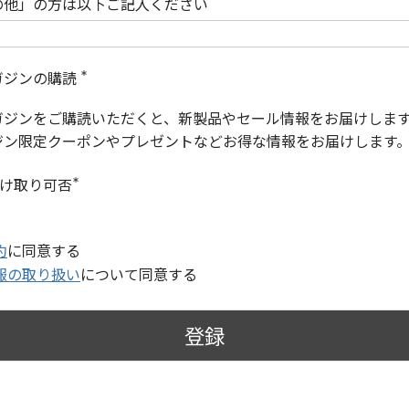
の他」の方は以下ご記入ください
ガジンの購読
(
必
ガジンをご購読いただくと、新製品やセール情報をお届けしま
須
)
ジン限定クーポンやプレゼントなどお得な情報をお届けします
受け取り可否
(
必
須
)
約
に同意する
報の取り扱い
について同意する
登録