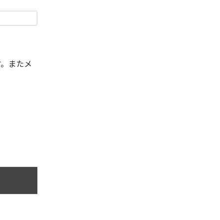
す。またメ
。