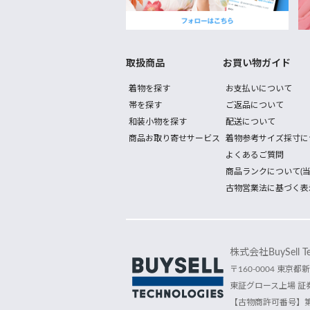
取扱商品
お買い物ガイド
着物を探す
お支払いについて
帯を探す
ご返品について
和装小物を探す
配送について
商品お取り寄せサービス
着物参考サイズ採寸に
よくあるご質問
商品ランクについて(当
古物営業法に基づく表
株式会社BuySell Tec
〒160-0004 東京都新
東証グロース上場 証券
【古物商許可番号】第30