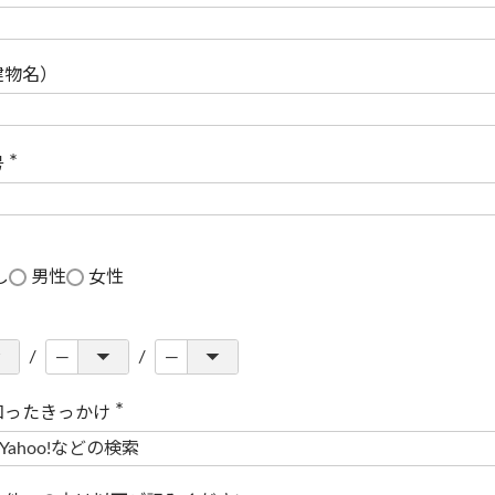
(
必
須
)
建物名）
号
(
必
須
)
し
男性
女性
知ったきっかけ
(
必
須
)