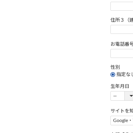
住所３（
お電話番
性別
指定な
生年月日
サイトを