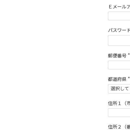
Ｅメール
パスワー
郵便番号
(
)
都道府県
(
)
住所１（
住所２（