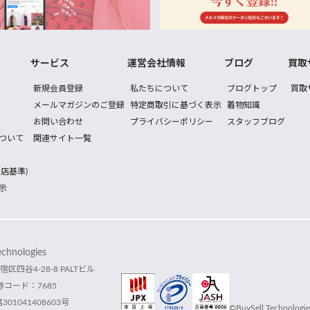
サービス
運営会社情報
ブログ
買取
新規会員登録
私たちについて
ブログトップ
買取
メールマガジンのご登録
特定商取引に基づく表示
着物知識
お問い合わせ
プライバシーポリシー
スタッフブログ
ついて
関連サイト一覧
店基準)
示
hnologies
宿区四谷4-28-8 PALTビル
コード：7685
1041408603号
©BuySell Technologies