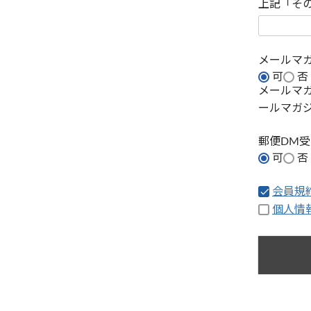
上記「そ
メールマ
可
否
メールマ
ールマガ
郵便DM
可
否
会員規
個人情