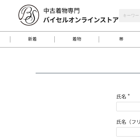
バイセルオンラインストア
会員登録
新着
着物
帯
お客様に届くまで
商品お取り寄せサービ
ご注文方法のご案内
お着物がにおう時の対
和装バッグ
訪問着
袋帯
名古屋帯
振袖
反物
梱包方法のご案内
氏名
(
必
須
江戸小紋
紬
)
氏名（フ