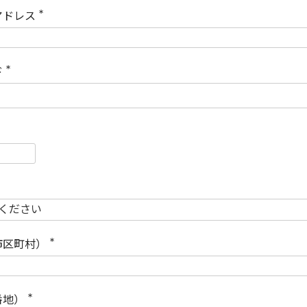
)
アドレス
(
必
須
)
ド
(
必
須
)
必
須
必
須
市区町村）
(
必
須
)
番地）