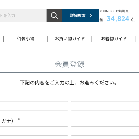
＞ 08/07：12時時点
詳細検索
34,824
全
点
和装小物
お買い物ガイド
お着物ガイド
会員登録
ス
お支払いについて
はじめてのお着物ガイド
新規会員登録
着物知識
スタッフブログ
サイズ案内
着物参考サイズ/採寸について
和色チャート集
お問い合わせ
処法
ご返品について
メールマガジンのご登録
着物販売方法について
関連サイト一覧
下記の内容をご入力の上、お進みください。
袋名古屋帯
黒留袖
帯締め
開き名
色留袖
帯揚げ
古屋帯
付下げ
帯締め
丸帯
色無地
作り帯
着物
配送について
商品ランクについて(当店基準)
帯揚げセット
ショール
小紋
浴衣
襦袢
和装コート
リガナ）
(
必
須