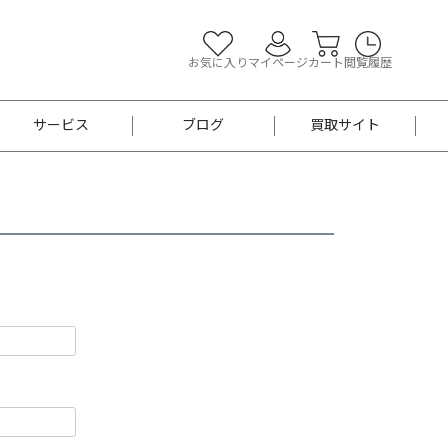
お気に入り
マイページ
カート
閲覧履歴
サービス
ブログ
買取サイト
よくあるご質問
お買い物診断
半幅帯
帯留め
お召
男性用帯
着物帯
新品
セット
袴
男性用