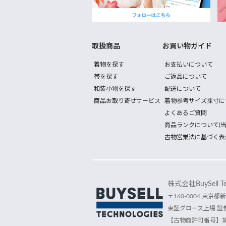
取扱商品
お買い物ガイド
着物を探す
お支払いについて
帯を探す
ご返品について
和装小物を探す
配送について
商品お取り寄せサービス
着物参考サイズ採寸に
よくあるご質問
商品ランクについて(当
古物営業法に基づく表
株式会社BuySell Tec
〒160-0004 東京都新
東証グロース上場 証券
【古物商許可番号】第30