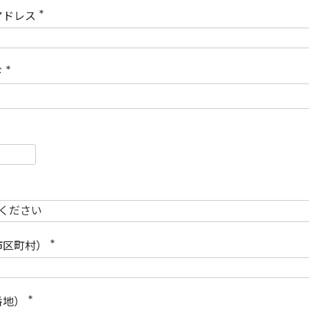
)
アドレス
(
必
須
)
ド
(
必
須
)
必
須
必
須
市区町村）
(
必
須
)
番地）