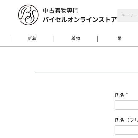
バイセルオンラインストア
会員登録
新着
着物
帯
お客様に届くまで
商品お取り寄せサービ
ご注文方法のご案内
お着物がにおう時の対
和装バッグ
訪問着
袋帯
名古屋帯
振袖
反物
梱包方法のご案内
氏名
(
必
須
江戸小紋
紬
)
氏名（フ