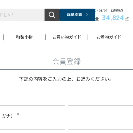
＞ 08/07：12時時点
詳細検索
34,824
全
点
和装小物
お買い物ガイド
お着物ガイド
会員登録
ス
お支払いについて
はじめてのお着物ガイド
新規会員登録
着物知識
スタッフブログ
サイズ案内
着物参考サイズ/採寸について
和色チャート集
お問い合わせ
処法
ご返品について
メールマガジンのご登録
着物販売方法について
関連サイト一覧
下記の内容をご入力の上、お進みください。
袋名古屋帯
黒留袖
帯締め
開き名
色留袖
帯揚げ
古屋帯
付下げ
帯締め
丸帯
色無地
作り帯
着物
配送について
商品ランクについて(当店基準)
帯揚げセット
ショール
小紋
浴衣
襦袢
和装コート
リガナ）
(
必
須