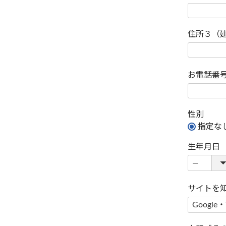
住所３（
お電話番
性別
指定な
生年月日
サイトを