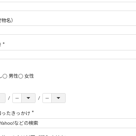
(
必
須
)
建物名）
号
(
必
須
)
し
男性
女性
知ったきっかけ
(
必
須
)