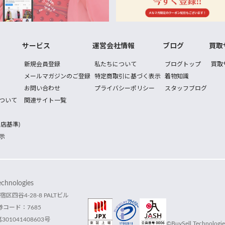
サービス
運営会社情報
ブログ
買取
新規会員登録
私たちについて
ブログトップ
買取
メールマガジンのご登録
特定商取引に基づく表示
着物知識
お問い合わせ
プライバシーポリシー
スタッフブログ
ついて
関連サイト一覧
店基準)
示
hnologies
宿区四谷4-28-8 PALTビル
コード：7685
1041408603号
©BuySell Technologies