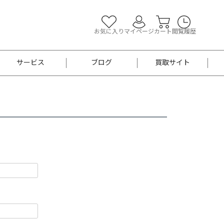
お気に入り
マイページ
カート
閲覧履歴
サービス
ブログ
買取サイト
よくあるご質問
お買い物診断
半幅帯
帯留め
お召
男性用帯
着物帯
新品
セット
袴
男性用