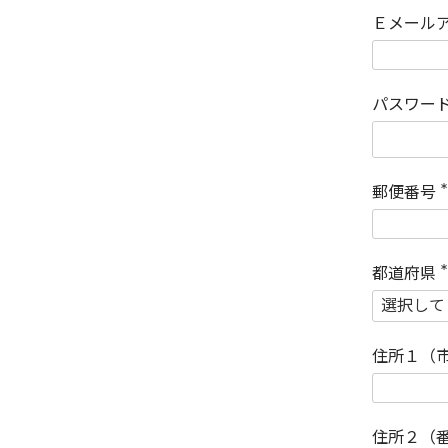
Ｅメール
パスワー
郵便番号
(
)
都道府県
(
)
住所１（
住所２（