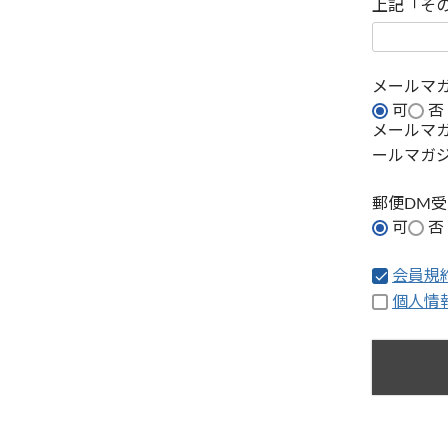
上記「そ
メールマ
可
否
メールマ
ールマガ
郵便DM
可
否
会員規
個人情