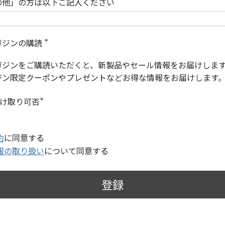
の他」の方は以下ご記入ください
ガジンの購読
(
必
ガジンをご購読いただくと、新製品やセール情報をお届けしま
須
)
ジン限定クーポンやプレゼントなどお得な情報をお届けします
受け取り可否
(
必
須
)
約
に同意する
報の取り扱い
について同意する
登録