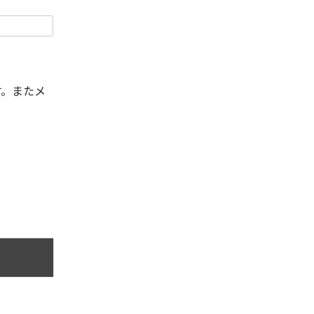
す。またメ
。