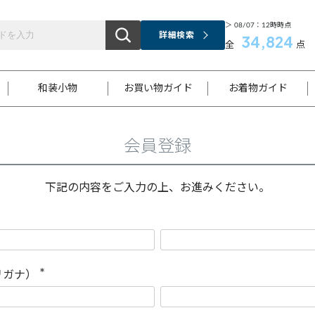
＞ 08/07：12時時点
詳細検索
34,824
全
点
和装小物
お買い物ガイド
お着物ガイド
会員登録
ス
お支払いについて
はじめてのお着物ガイド
新規会員登録
着物知識
スタッフブログ
サイズ案内
着物参考サイズ/採寸について
和色チャート集
お問い合わせ
処法
ご返品について
メールマガジンのご登録
着物販売方法について
関連サイト一覧
下記の内容をご入力の上、お進みください。
袋名古屋帯
黒留袖
帯締め
開き名
色留袖
帯揚げ
古屋帯
付下げ
帯締め
丸帯
色無地
作り帯
着物
配送について
商品ランクについて(当店基準)
帯揚げセット
ショール
小紋
浴衣
襦袢
和装コート
リガナ）
(
必
須