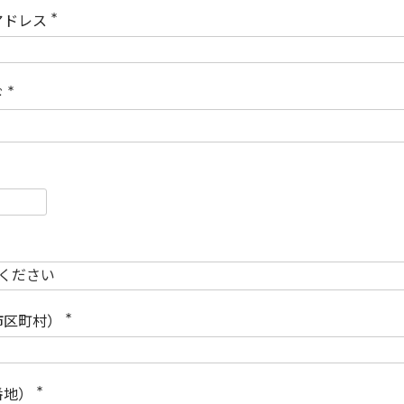
)
アドレス
(
必
須
)
ド
(
必
須
)
必
須
必
須
市区町村）
(
必
須
)
番地）