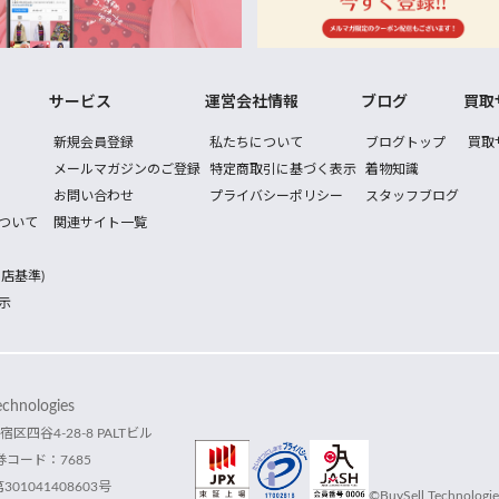
サービス
運営会社情報
ブログ
買取
新規会員登録
私たちについて
ブログトップ
買取
メールマガジンのご登録
特定商取引に基づく表示
着物知識
お問い合わせ
プライバシーポリシー
スタッフブログ
ついて
関連サイト一覧
店基準)
示
hnologies
宿区四谷4-28-8 PALTビル
コード：7685
1041408603号
©BuySell Technologies