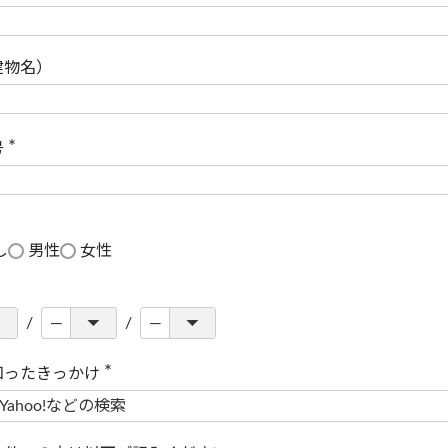
(
必
須
)
建物名）
号
(
必
須
)
し
男性
女性
知ったきっかけ
(
必
須
)