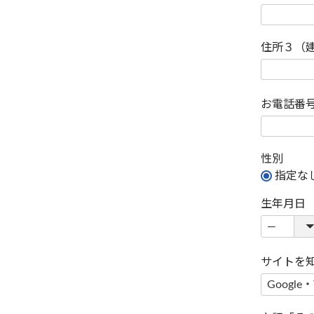
住所３（
お電話番
性別
指定な
生年月日
サイトを