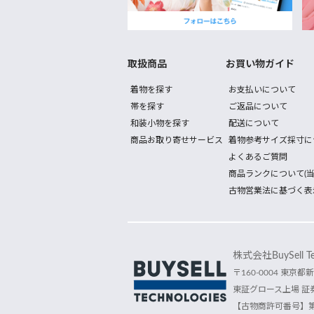
取扱商品
お買い物ガイド
着物を探す
お支払いについて
帯を探す
ご返品について
和装小物を探す
配送について
商品お取り寄せサービス
着物参考サイズ採寸に
よくあるご質問
商品ランクについて(当
古物営業法に基づく表
株式会社BuySell Tec
〒160-0004 東京都新
東証グロース上場 証券
【古物商許可番号】第30