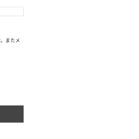
す。またメ
。