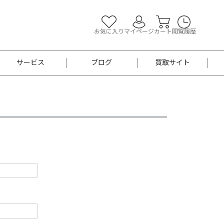
お気に入り
マイページ
カート
閲覧履歴
サービス
ブログ
買取サイト
よくあるご質問
お買い物診断
半幅帯
帯留め
お召
男性用帯
着物帯
新品
セット
袴
男性用