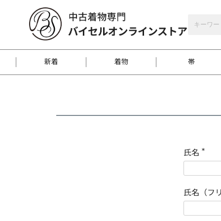
バイセルオンラインストア
会員登録
新着
着物
帯
お客様に届くまで
商品お取り寄せサービ
ご注文方法のご案内
お着物がにおう時の対
和装バッグ
訪問着
袋帯
名古屋帯
振袖
反物
梱包方法のご案内
氏名
(
必
須
江戸小紋
紬
)
氏名（フ