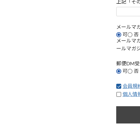
上記「そ
メールマ
可
否
メールマ
ールマガ
郵便DM
可
否
会員規
個人情