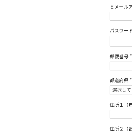
Ｅメール
パスワー
郵便番号
(
)
都道府県
(
)
住所１（
住所２（