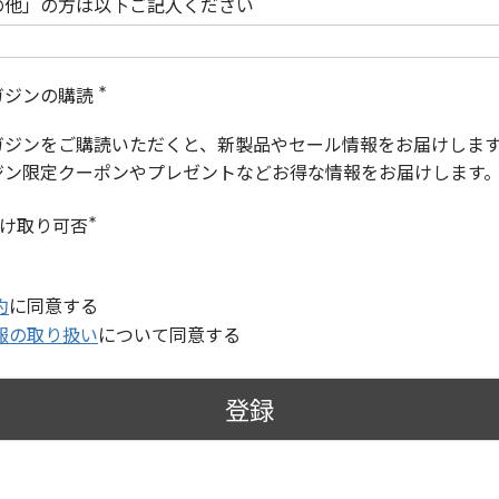
の他」の方は以下ご記入ください
ガジンの購読
(
必
ガジンをご購読いただくと、新製品やセール情報をお届けしま
須
)
ジン限定クーポンやプレゼントなどお得な情報をお届けします
受け取り可否
(
必
須
)
約
に同意する
報の取り扱い
について同意する
登録