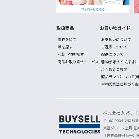
取扱商品
お買い物ガイド
着物を探す
お支払いについて
帯を探す
ご返品について
和装小物を探す
配送について
商品お取り寄せサービス
着物参考サイズ採寸に
よくあるご質問
商品ランクについて(当
古物営業法に基づく表
株式会社BuySell Tec
〒160-0004 東京都新
東証グロース上場 証券
【古物商許可番号】第30