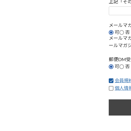
上記「そ
メールマ
可
否
メールマ
ールマガ
郵便DM
可
否
会員規
個人情