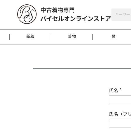
バイセルオンラインストア
会員登録
新着
着物
帯
お客様に届くまで
商品お取り寄せサービ
ご注文方法のご案内
お着物がにおう時の対
和装バッグ
訪問着
袋帯
名古屋帯
振袖
反物
梱包方法のご案内
氏名
(
必
須
江戸小紋
紬
)
氏名（フ