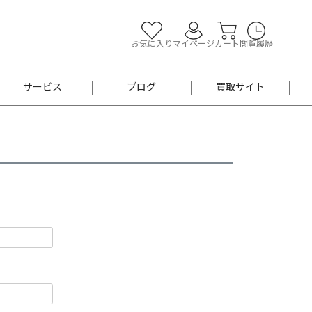
お気に入り
マイページ
カート
閲覧履歴
サービス
ブログ
買取サイト
よくあるご質問
お買い物診断
半幅帯
帯留め
お召
男性用帯
着物帯
新品
セット
袴
男性用