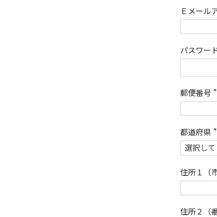
Ｅメール
パスワー
郵便番号
(
)
都道府県
(
)
住所１（
住所２（