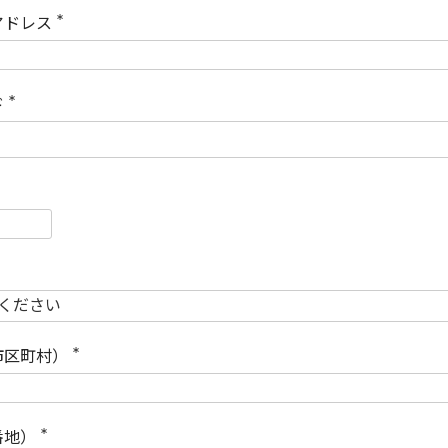
)
アドレス
(
必
須
)
ド
(
必
須
)
必
須
必
須
市区町村）
(
必
須
)
番地）