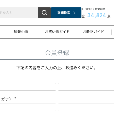
＞ 08/07：12時時点
詳細検索
34,824
全
点
和装小物
お買い物ガイド
お着物ガイド
会員登録
ス
お支払いについて
はじめてのお着物ガイド
新規会員登録
着物知識
スタッフブログ
サイズ案内
着物参考サイズ/採寸について
和色チャート集
お問い合わせ
処法
ご返品について
メールマガジンのご登録
着物販売方法について
関連サイト一覧
下記の内容をご入力の上、お進みください。
袋名古屋帯
黒留袖
帯締め
開き名
色留袖
帯揚げ
古屋帯
付下げ
帯締め
丸帯
色無地
作り帯
着物
配送について
商品ランクについて(当店基準)
帯揚げセット
ショール
小紋
浴衣
襦袢
和装コート
リガナ）
(
必
須