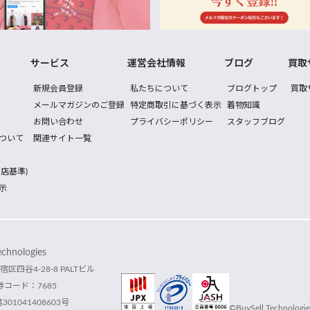
サービス
運営会社情報
ブログ
買取
新規会員登録
私たちについて
ブログトップ
買取
メールマガジンのご登録
特定商取引に基づく表示
着物知識
お問い合わせ
プライバシーポリシー
スタッフブログ
ついて
関連サイト一覧
店基準)
示
hnologies
宿区四谷4-28-8 PALTビル
コード：7685
1041408603号
©BuySell Technologies