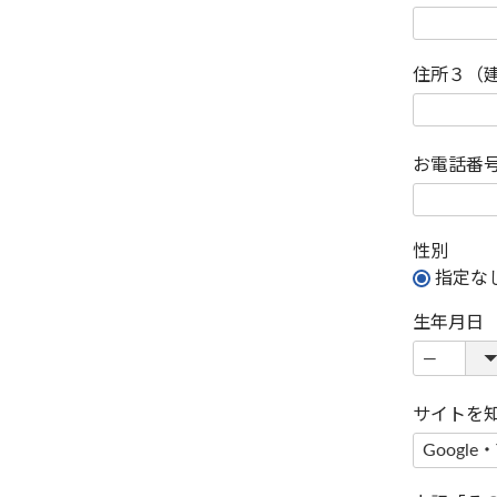
住所３（
お電話番
性別
指定な
生年月日
サイトを