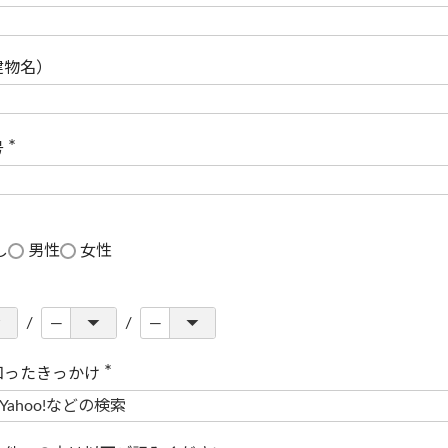
(
必
須
)
建物名）
号
(
必
須
)
し
男性
女性
知ったきっかけ
(
必
須
)