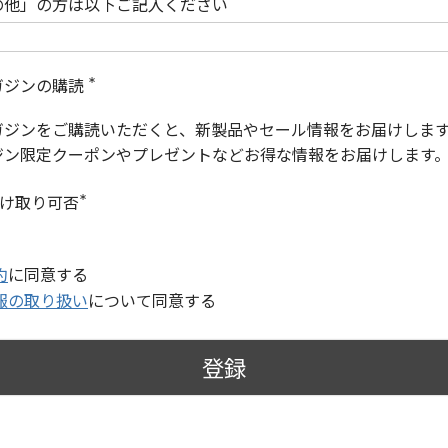
の他」の方は以下ご記入ください
ガジンの購読
(
必
ガジンをご購読いただくと、新製品やセール情報をお届けしま
須
)
ジン限定クーポンやプレゼントなどお得な情報をお届けします
受け取り可否
(
必
須
)
約
に同意する
報の取り扱い
について同意する
登録