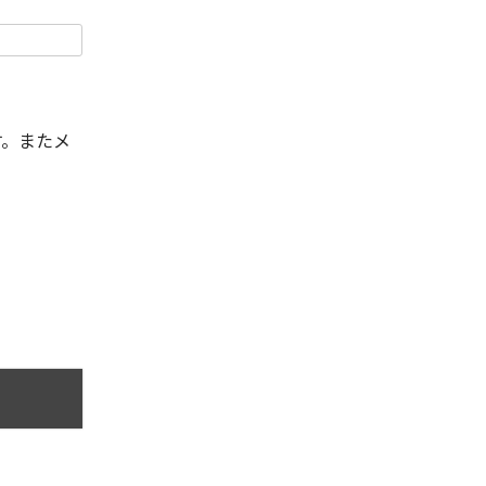
す。またメ
。