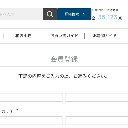
＞ 08/06：12時時点
詳細検索
35,123
全
点
和装小物
お買い物ガイド
お着物ガイド
会員登録
ス
お支払いについて
はじめてのお着物ガイド
新規会員登録
着物知識
スタッフブログ
サイズ案内
着物参考サイズ/採寸について
和色チャート集
お問い合わせ
処法
ご返品について
メールマガジンのご登録
着物販売方法について
関連サイト一覧
下記の内容をご入力の上、お進みください。
袋名古屋帯
黒留袖
帯締め
開き名
色留袖
帯揚げ
古屋帯
付下げ
帯締め
丸帯
色無地
作り帯
着物
配送について
商品ランクについて(当店基準)
帯揚げセット
ショール
小紋
浴衣
襦袢
和装コート
リガナ）
(
必
須