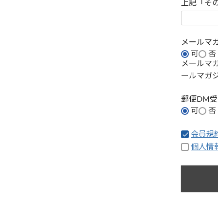
上記「そ
メールマ
可
否
メールマ
ールマガ
郵便DM
可
否
会員規
個人情