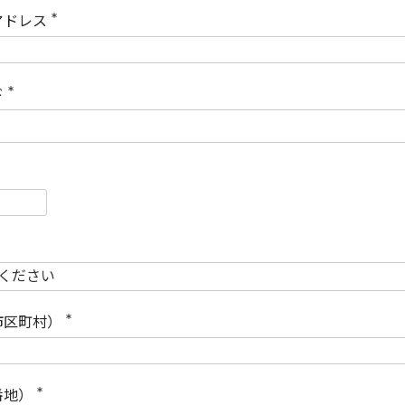
)
アドレス
(
必
須
)
ド
(
必
須
)
必
須
必
須
市区町村）
(
必
須
)
番地）