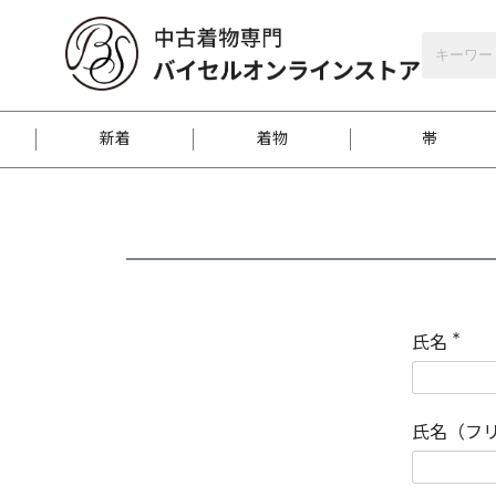
バイセルオンラインストア
会員登録
新着
着物
帯
お客様に届くまで
商品お取り寄せサービ
ご注文方法のご案内
お着物がにおう時の対
和装バッグ
訪問着
袋帯
名古屋帯
振袖
反物
梱包方法のご案内
氏名
(
必
須
江戸小紋
紬
)
氏名（フ