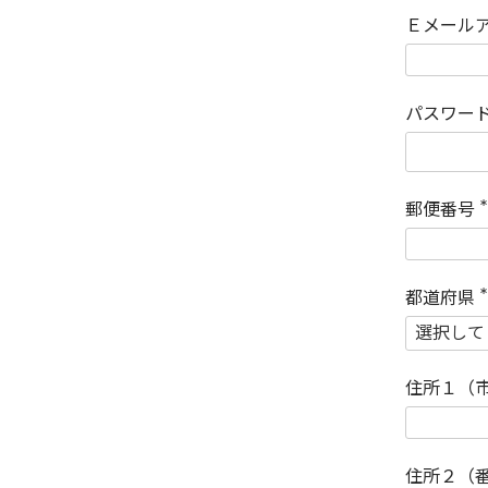
Ｅメール
パスワー
郵便番号
(
)
都道府県
(
)
住所１（
住所２（