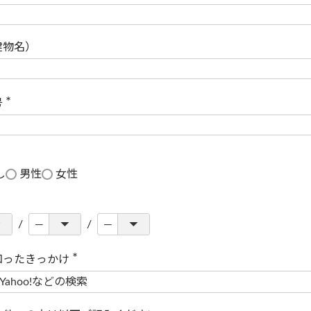
(
必
須
)
建物名）
号
(
必
須
)
し
男性
女性
知ったきっかけ
(
必
須
)