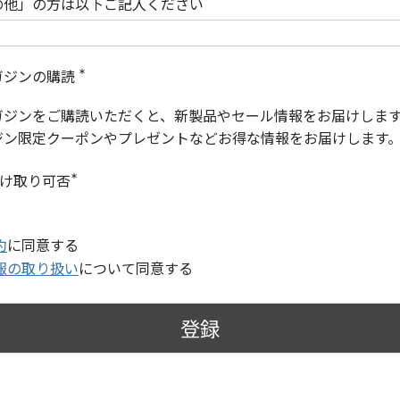
の他」の方は以下ご記入ください
ガジンの購読
(
必
ガジンをご購読いただくと、新製品やセール情報をお届けしま
須
)
ジン限定クーポンやプレゼントなどお得な情報をお届けします
受け取り可否
(
必
須
)
約
に同意する
報の取り扱い
について同意する
登録