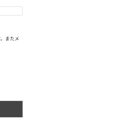
す。またメ
。