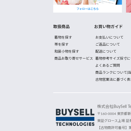
取扱商品
お買い物ガイド
着物を探す
お支払いについて
帯を探す
ご返品について
和装小物を探す
配送について
商品お取り寄せサービス
着物参考サイズ採寸に
よくあるご質問
商品ランクについて(当
古物営業法に基づく表
株式会社BuySell Tec
〒160-0004 東京都新
東証グロース上場 証券
【古物商許可番号】第30