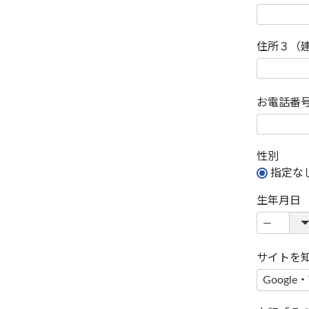
住所３（
お電話番
性別
指定な
生年月日
サイトを