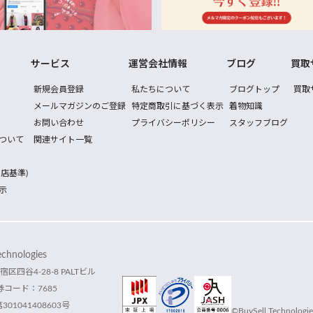
サービス
運営会社情報
ブログ
買取
新規会員登録
私たちについて
ブログトップ
買取
メールマガジンのご登録
特定商取引に基づく表示
着物知識
お問い合わせ
プライバシーポリシー
スタッフブログ
ついて
関連サイト一覧
店基準)
示
hnologies
宿区四谷4-28-8 PALTビル
コード：7685
1041408603号
©BuySell Technologies