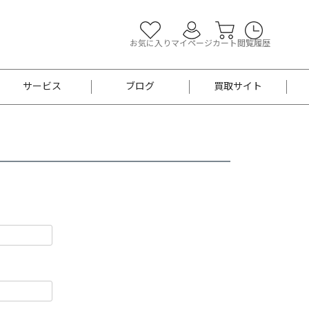
お気に入り
マイページ
カート
閲覧履歴
サービス
ブログ
買取サイト
よくあるご質問
お買い物診断
半幅帯
帯留め
お召
男性用帯
着物帯
新品
セット
袴
男性用