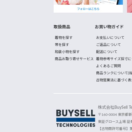
取扱商品
お買い物ガイド
着物を探す
お支払いについて
帯を探す
ご返品について
和装小物を探す
配送について
商品お取り寄せサービス
着物参考サイズ採寸に
よくあるご質問
商品ランクについて(当
古物営業法に基づく表
株式会社BuySell Tec
〒160-0004 東京都新
東証グロース上場 証券
【古物商許可番号】第30