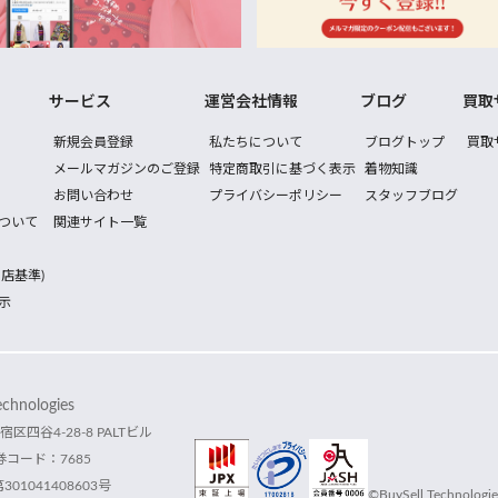
サービス
運営会社情報
ブログ
買取
新規会員登録
私たちについて
ブログトップ
買取
メールマガジンのご登録
特定商取引に基づく表示
着物知識
お問い合わせ
プライバシーポリシー
スタッフブログ
ついて
関連サイト一覧
店基準)
示
hnologies
宿区四谷4-28-8 PALTビル
コード：7685
1041408603号
©BuySell Technologies