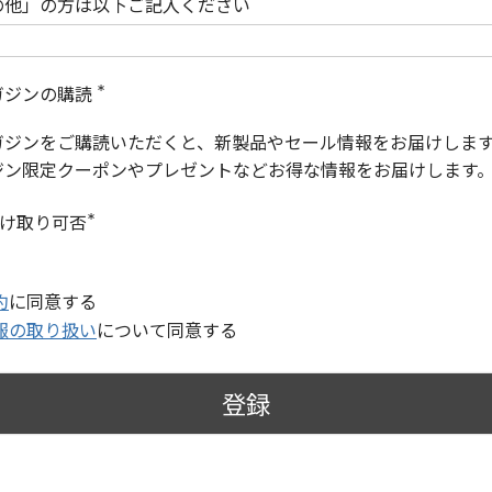
の他」の方は以下ご記入ください
ガジンの購読
(
必
ガジンをご購読いただくと、新製品やセール情報をお届けしま
須
)
ジン限定クーポンやプレゼントなどお得な情報をお届けします
受け取り可否
(
必
須
)
約
に同意する
報の取り扱い
について同意する
登録