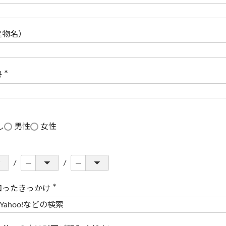
(
必
須
)
建物名）
号
(
必
須
)
し
男性
女性
知ったきっかけ
(
必
須
)