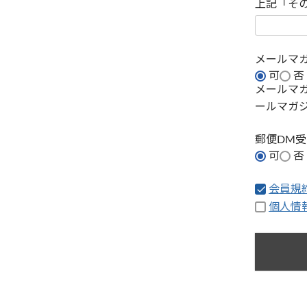
上記「そ
メールマ
可
否
メールマ
ールマガ
郵便DM
可
否
会員規
個人情