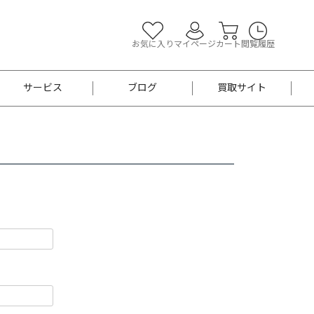
お気に入り
マイページ
カート
閲覧履歴
サービス
ブログ
買取サイト
よくあるご質問
お買い物診断
半幅帯
帯留め
お召
男性用帯
着物帯
新品
セット
袴
男性用