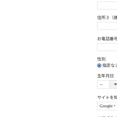
住所３（
お電話番
性別
指定な
生年月日
サイトを