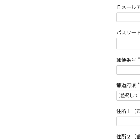
Ｅメール
パスワー
郵便番号
(
)
都道府県
(
)
住所１（
住所２（