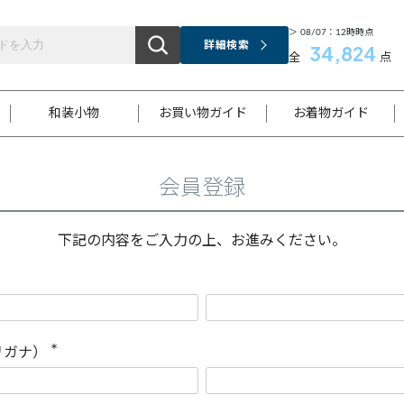
＞ 08/07：12時時点
詳細検索
34,824
全
点
和装小物
お買い物ガイド
お着物ガイド
会員登録
ス
お支払いについて
はじめてのお着物ガイド
新規会員登録
着物知識
スタッフブログ
サイズ案内
着物参考サイズ/採寸について
和色チャート集
お問い合わせ
処法
ご返品について
メールマガジンのご登録
着物販売方法について
関連サイト一覧
下記の内容をご入力の上、お進みください。
袋名古屋帯
黒留袖
帯締め
開き名
色留袖
帯揚げ
古屋帯
付下げ
帯締め
丸帯
色無地
作り帯
着物
配送について
商品ランクについて(当店基準)
帯揚げセット
ショール
小紋
浴衣
襦袢
和装コート
リガナ）
(
必
須