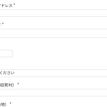
)
アドレス
(
必
須
)
ド
(
必
須
)
必
須
必
須
市区町村）
(
必
須
)
番地）