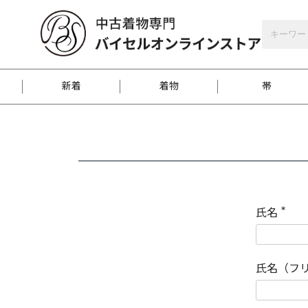
バイセルオンラインストア
会員登録
新着
着物
帯
お客様に届くまで
商品お取り寄せサービ
ご注文方法のご案内
お着物がにおう時の対
和装バッグ
訪問着
袋帯
名古屋帯
振袖
反物
梱包方法のご案内
氏名
(
必
須
江戸小紋
紬
)
氏名（フ