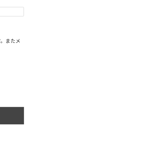
す。またメ
。