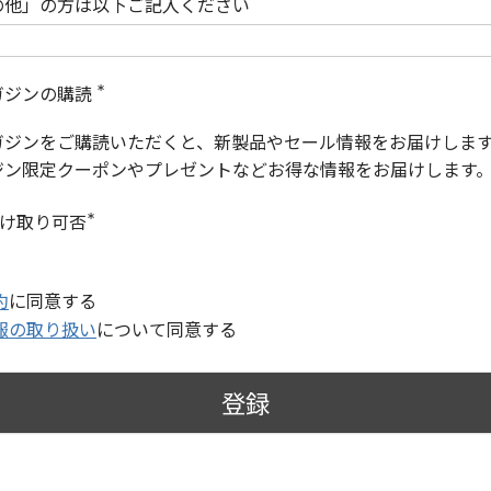
の他」の方は以下ご記入ください
ガジンの購読
(
必
ガジンをご購読いただくと、新製品やセール情報をお届けしま
須
)
ジン限定クーポンやプレゼントなどお得な情報をお届けします
受け取り可否
(
必
須
)
約
に同意する
報の取り扱い
について同意する
登録