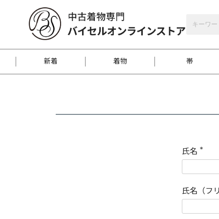
バイセルオンラインストア
会員登録
新着
着物
帯
お客様に届くまで
商品お取り寄せサービ
ご注文方法のご案内
お着物がにおう時の対
和装バッグ
訪問着
袋帯
名古屋帯
振袖
反物
梱包方法のご案内
氏名
(
必
須
江戸小紋
紬
)
氏名（フ