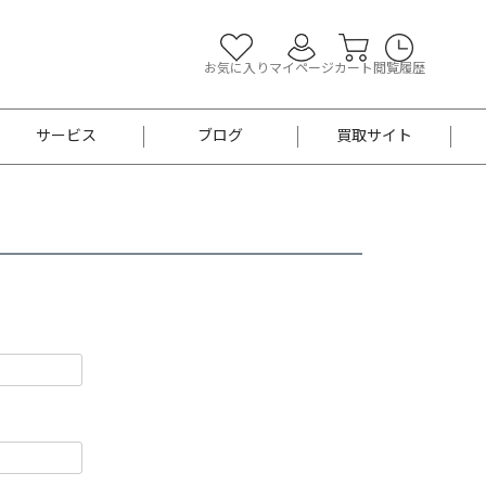
お気に入り
マイページ
カート
閲覧履歴
サービス
ブログ
買取サイト
よくあるご質問
お買い物診断
半幅帯
帯留め
お召
男性用帯
着物帯
新品
セット
袴
男性用