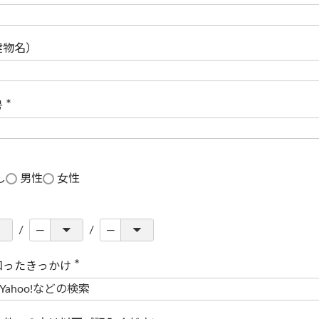
(
必
須
)
建物名）
号
(
必
須
)
し
男性
女性
知ったきっかけ
(
必
須
)