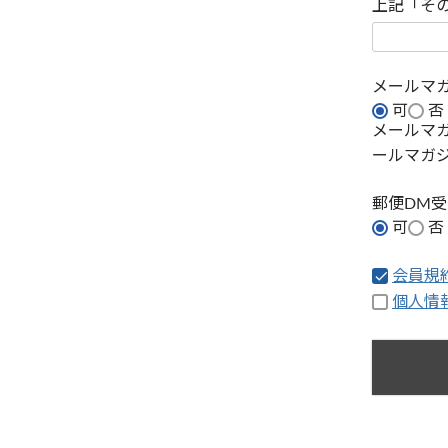
上記「そ
メールマ
可
否
メールマ
ールマガ
郵便DM
可
否
会員規
個人情