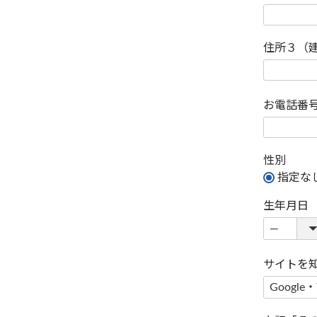
住所３（
お電話番
性別
指定な
生年月日
サイトを