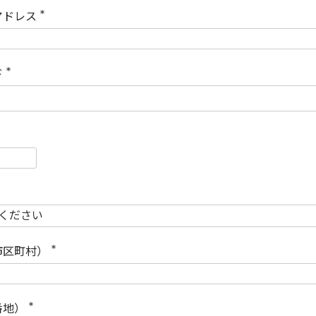
)
アドレス
(
必
須
)
ド
(
必
須
)
必
須
必
須
市区町村）
(
必
須
)
番地）