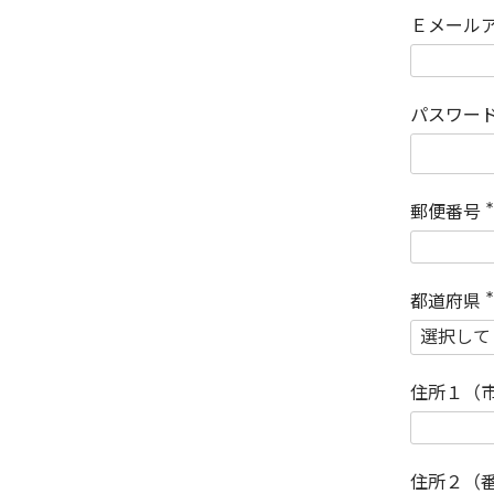
Ｅメール
パスワー
郵便番号
(
)
都道府県
(
)
住所１（
住所２（