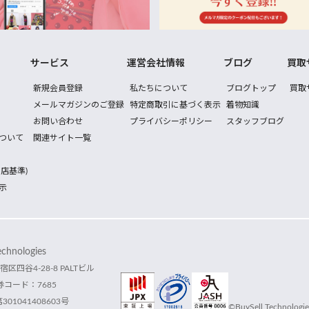
サービス
運営会社情報
ブログ
買取
新規会員登録
私たちについて
ブログトップ
買取
メールマガジンのご登録
特定商取引に基づく表示
着物知識
お問い合わせ
プライバシーポリシー
スタッフブログ
ついて
関連サイト一覧
店基準)
示
hnologies
宿区四谷4-28-8 PALTビル
コード：7685
1041408603号
©BuySell Technologies