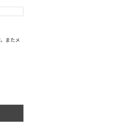
す。またメ
。