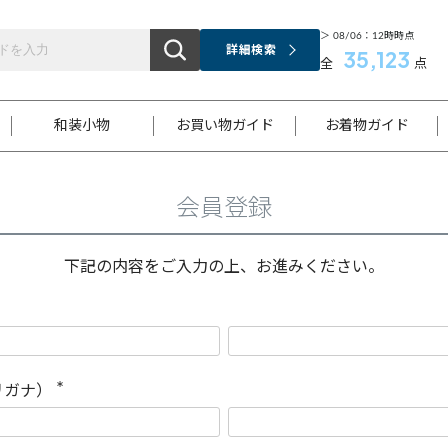
＞ 08/06：12時時点
詳細検索
35,123
全
点
和装小物
お買い物ガイド
お着物ガイド
会員登録
ス
お支払いについて
はじめてのお着物ガイド
新規会員登録
着物知識
スタッフブログ
サイズ案内
着物参考サイズ/採寸について
和色チャート集
お問い合わせ
処法
ご返品について
メールマガジンのご登録
着物販売方法について
関連サイト一覧
下記の内容をご入力の上、お進みください。
袋名古屋帯
黒留袖
帯締め
開き名
色留袖
帯揚げ
古屋帯
付下げ
帯締め
丸帯
色無地
作り帯
着物
配送について
商品ランクについて(当店基準)
帯揚げセット
ショール
小紋
浴衣
襦袢
和装コート
リガナ）
(
必
須