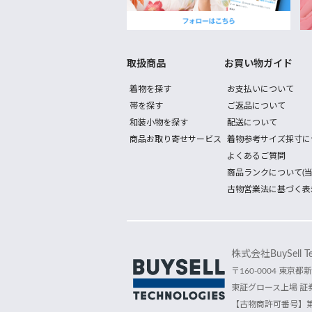
取扱商品
お買い物ガイド
着物を探す
お支払いについて
帯を探す
ご返品について
和装小物を探す
配送について
商品お取り寄せサービス
着物参考サイズ採寸に
よくあるご質問
商品ランクについて(当
古物営業法に基づく表
株式会社BuySell Tec
〒160-0004 東京都新
東証グロース上場 証券
【古物商許可番号】第30