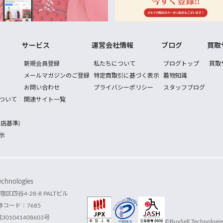
サービス
運営会社情報
ブログ
買取
新規会員登録
私たちについて
ブログトップ
買取
メールマガジンのご登録
特定商取引に基づく表示
着物知識
お問い合わせ
プライバシーポリシー
スタッフブログ
ついて
関連サイト一覧
店基準)
示
hnologies
宿区四谷4-28-8 PALTビル
コード：7685
1041408603号
©BuySell Technologies