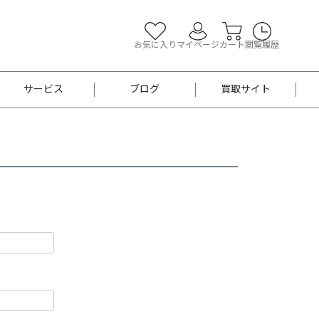
お気に入り
マイページ
カート
閲覧履歴
サービス
ブログ
買取サイト
よくあるご質問
お買い物診断
半幅帯
帯留め
お召
男性用帯
着物帯
新品
セット
袴
男性用