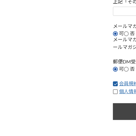
上記「そ
メールマ
可
否
メールマ
ールマガ
郵便DM
可
否
会員規
個人情