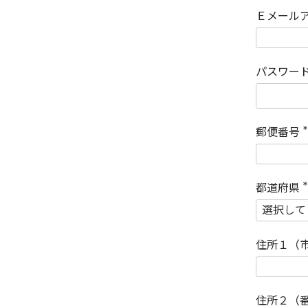
Ｅメール
パスワー
郵便番号
(
)
都道府県
(
)
住所１（
住所２（