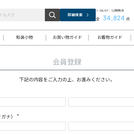
＞ 08/07：12時時点
詳細検索
34,824
全
点
和装小物
お買い物ガイド
お着物ガイド
会員登録
ス
お支払いについて
はじめてのお着物ガイド
新規会員登録
着物知識
スタッフブログ
サイズ案内
着物参考サイズ/採寸について
和色チャート集
お問い合わせ
処法
ご返品について
メールマガジンのご登録
着物販売方法について
関連サイト一覧
下記の内容をご入力の上、お進みください。
袋名古屋帯
黒留袖
帯締め
開き名
色留袖
帯揚げ
古屋帯
付下げ
帯締め
丸帯
色無地
作り帯
着物
配送について
商品ランクについて(当店基準)
帯揚げセット
ショール
小紋
浴衣
襦袢
和装コート
リガナ）
(
必
須