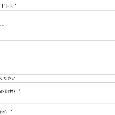
)
アドレス
(
必
須
)
ド
(
必
須
)
必
須
必
須
市区町村）
(
必
須
)
番地）