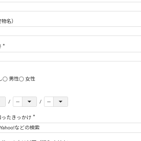
(
必
須
)
建物名）
号
(
必
須
)
し
男性
女性
知ったきっかけ
(
必
須
)