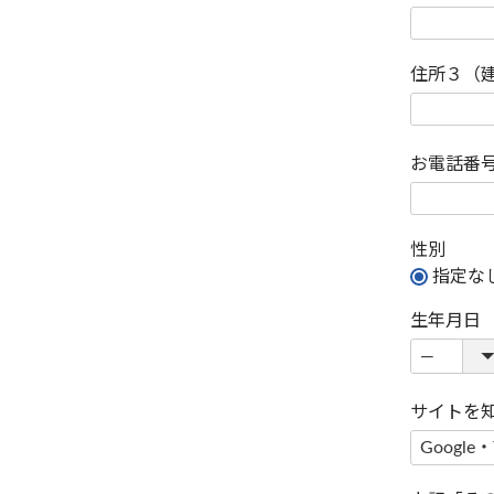
住所３（
お電話番
性別
指定な
生年月日
サイトを