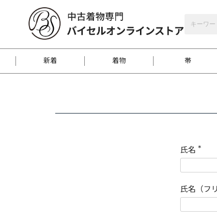
バイセルオンラインストア
会員登録
新着
着物
帯
お客様に届くまで
商品お取り寄せサービ
ご注文方法のご案内
お着物がにおう時の対
和装バッグ
訪問着
袋帯
名古屋帯
振袖
反物
梱包方法のご案内
氏名
(
必
須
江戸小紋
紬
)
氏名（フ