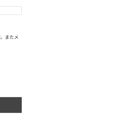
す。またメ
。