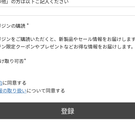
の他」の方は以下ご記入ください
ガジンの購読
(
必
ガジンをご購読いただくと、新製品やセール情報をお届けしま
須
)
ジン限定クーポンやプレゼントなどお得な情報をお届けします
受け取り可否
(
必
須
)
約
に同意する
報の取り扱い
について同意する
登録