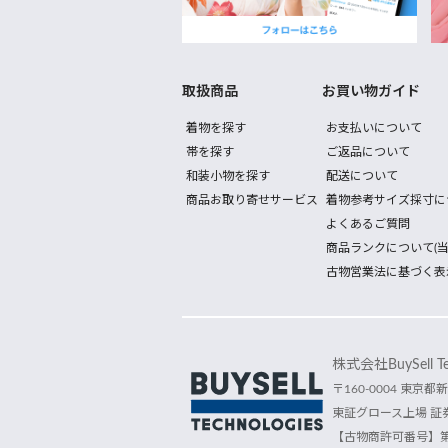
取扱商品
お買い物ガイド
着物を探す
お支払いについて
帯を探す
ご返品について
和装小物を探す
配送について
商品お取り寄せサービス
着物参考サイズ採寸に
よくあるご質問
商品ランクについて(当
古物営業法に基づく表
株式会社BuySell Tec
〒160-0004 東京都新
東証グロース上場 証券
【古物商許可番号】第30