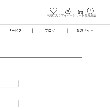
お気に入り
マイページ
カート
閲覧履歴
サービス
ブログ
買取サイト
よくあるご質問
お買い物診断
半幅帯
帯留め
お召
男性用帯
着物帯
新品
セット
袴
男性用