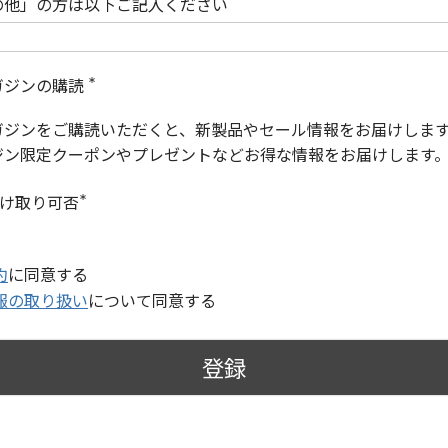
の他」の方は以下ご記入ください
ガジンの購読
(
必
ガジンをご購読いただくと、新製品やセール情報をお届けしま
須
)
ジン限定クーポンやプレゼントなどお得な情報をお届けします
受け取り可否
(
必
須
)
約
に同意する
報の取り扱い
について同意する
登録