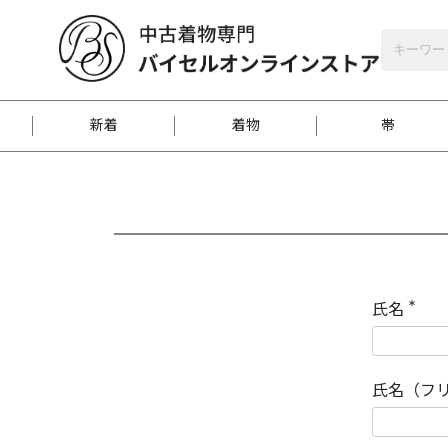
バイセルオンラインストア
会員登録
新着
着物
帯
お客様に届くまで
商品お取り寄せサービ
ご注文方法のご案内
お着物がにおう時の対
和装バッグ
訪問着
袋帯
名古屋帯
振袖
反物
梱包方法のご案内
氏名
(
必
須
江戸小紋
紬
)
氏名（フ