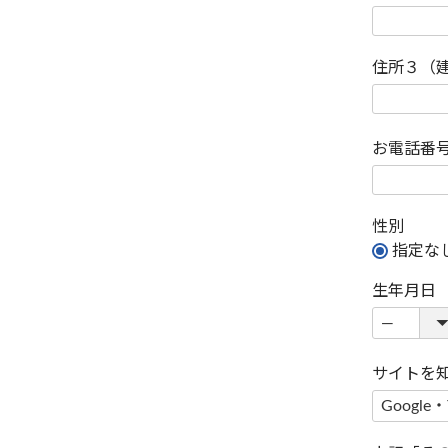
住所３（
お電話番
性別
指定な
生年月日
サイトを