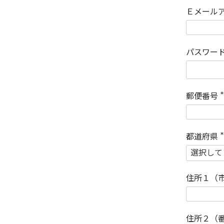
Ｅメール
パスワー
郵便番号
(
)
都道府県
(
)
住所１（
住所２（