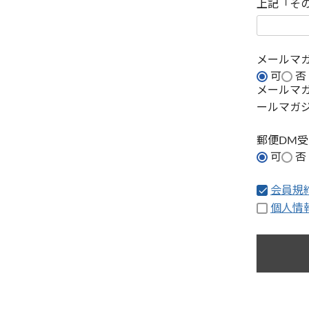
上記「そ
メールマ
可
否
メールマ
ールマガ
郵便DM
可
否
会員規
個人情