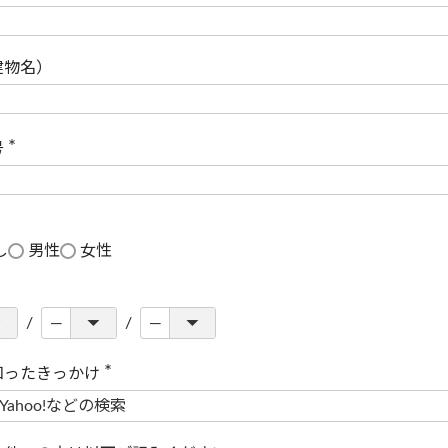
(
必
須
)
建物名）
号
(
必
須
)
し
男性
女性
知ったきっかけ
(
必
須
)