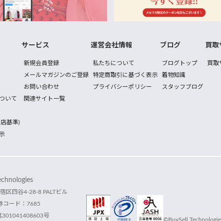
サービス
運営会社情報
ブログ
買取
新規会員登録
私たちについて
ブログトップ
買取
メールマガジンのご登録
特定商取引に基づく表示
着物知識
お問い合わせ
プライバシーポリシー
スタッフブログ
ついて
関連サイト一覧
店基準)
示
hnologies
宿区四谷4-28-8 PALTビル
コード：7685
1041408603号
©BuySell Technologies