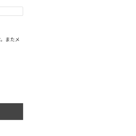
す。またメ
。