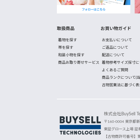
取扱商品
お買い物ガイド
着物を探す
お支払いについて
帯を探す
ご返品について
和装小物を探す
配送について
商品お取り寄せサービス
着物参考サイズ採寸に
よくあるご質問
商品ランクについて(当
古物営業法に基づく表
株式会社BuySell Tec
〒160-0004 東京都新
東証グロース上場 証券
【古物商許可番号】第30