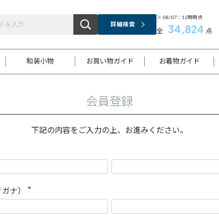
＞ 08/07：12時時点
詳細検索
34,824
全
点
和装小物
お買い物ガイド
お着物ガイド
会員登録
ス
お支払いについて
はじめてのお着物ガイド
新規会員登録
着物知識
スタッフブログ
サイズ案内
着物参考サイズ/採寸について
和色チャート集
お問い合わせ
処法
ご返品について
メールマガジンのご登録
着物販売方法について
関連サイト一覧
下記の内容をご入力の上、お進みください。
袋名古屋帯
黒留袖
帯締め
開き名
色留袖
帯揚げ
古屋帯
付下げ
帯締め
丸帯
色無地
作り帯
着物
配送について
商品ランクについて(当店基準)
帯揚げセット
ショール
小紋
浴衣
襦袢
和装コート
リガナ）
(
必
須