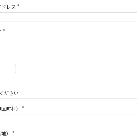
)
アドレス
(
必
須
)
ド
(
必
須
)
必
須
必
須
市区町村）
(
必
須
)
番地）