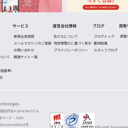
サービス
運営会社情報
ブログ
買取
新規会員登録
私たちについて
ブログトップ
買取
メールマガジンのご登録
特定商取引に基づく表示
着物知識
お問い合わせ
プライバシーポリシー
スタッフブログ
ついて
関連サイト一覧
店基準)
示
hnologies
宿区四谷4-28-8 PALTビル
コード：7685
1041408603号
©BuySell Technologies