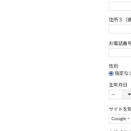
住所３（
お電話番
性別
指定な
生年月日
サイトを