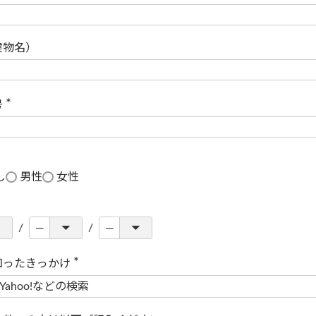
(
必
須
)
建物名）
号
(
必
須
)
し
男性
女性
知ったきっかけ
(
必
須
)