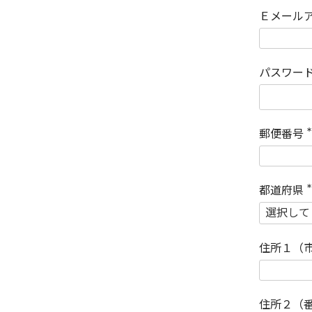
Ｅメール
パスワー
郵便番号
(
)
都道府県
(
)
住所１（
住所２（