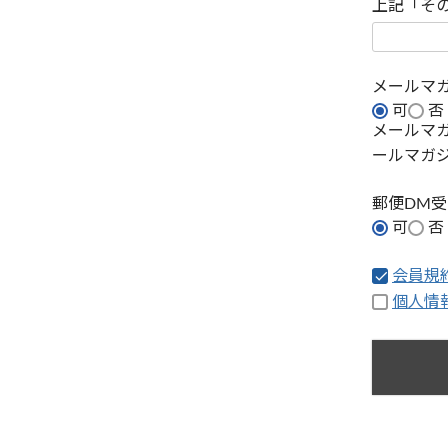
上記「そ
メールマ
可
否
メールマ
ールマガ
郵便DM
可
否
会員規
個人情