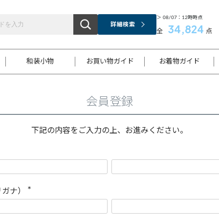
＞ 08/07：12時時点
詳細検索
34,824
全
点
和装小物
お買い物ガイド
お着物ガイド
会員登録
ス
お支払いについて
はじめてのお着物ガイド
新規会員登録
着物知識
スタッフブログ
サイズ案内
着物参考サイズ/採寸について
和色チャート集
お問い合わせ
処法
ご返品について
メールマガジンのご登録
着物販売方法について
関連サイト一覧
下記の内容をご入力の上、お進みください。
袋名古屋帯
黒留袖
帯締め
開き名
色留袖
帯揚げ
古屋帯
付下げ
帯締め
丸帯
色無地
作り帯
着物
配送について
商品ランクについて(当店基準)
帯揚げセット
ショール
小紋
浴衣
襦袢
和装コート
リガナ）
(
必
須