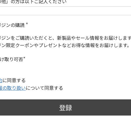
の他」の方は以下ご記入ください
ガジンの購読
(
必
ガジンをご購読いただくと、新製品やセール情報をお届けしま
須
)
ジン限定クーポンやプレゼントなどお得な情報をお届けします
受け取り可否
(
必
須
)
約
に同意する
報の取り扱い
について同意する
登録