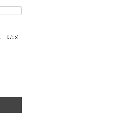
す。またメ
。