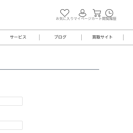
お気に入り
マイページ
カート
閲覧履歴
サービス
ブログ
買取サイト
よくあるご質問
お買い物診断
半幅帯
帯留め
お召
男性用帯
着物帯
新品
セット
袴
男性用