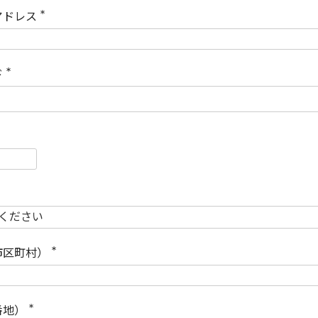
)
アドレス
(
必
須
)
ド
(
必
須
)
必
須
必
須
市区町村）
(
必
須
)
番地）