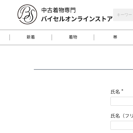
バイセルオンラインストア
会員登録
新着
着物
帯
お客様に届くまで
商品お取り寄せサービ
ご注文方法のご案内
お着物がにおう時の対
和装バッグ
訪問着
袋帯
名古屋帯
振袖
反物
梱包方法のご案内
氏名
(
必
須
江戸小紋
紬
)
氏名（フ