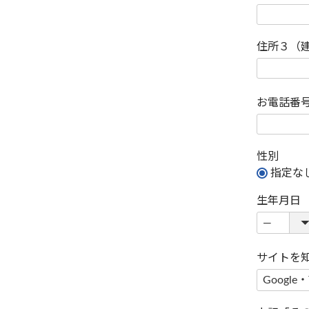
住所３（
お電話番
性別
指定な
生年月日
サイトを