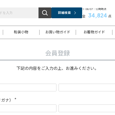
＞ 08/07：12時時点
詳細検索
34,824
全
点
和装小物
お買い物ガイド
お着物ガイド
会員登録
ス
お支払いについて
はじめてのお着物ガイド
新規会員登録
着物知識
スタッフブログ
サイズ案内
着物参考サイズ/採寸について
和色チャート集
お問い合わせ
処法
ご返品について
メールマガジンのご登録
着物販売方法について
関連サイト一覧
下記の内容をご入力の上、お進みください。
袋名古屋帯
黒留袖
帯締め
開き名
色留袖
帯揚げ
古屋帯
付下げ
帯締め
丸帯
色無地
作り帯
着物
配送について
商品ランクについて(当店基準)
帯揚げセット
ショール
小紋
浴衣
襦袢
和装コート
リガナ）
(
必
須