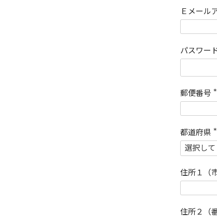
Ｅメール
パスワー
郵便番号
(
)
都道府県
(
)
住所１（
住所２（