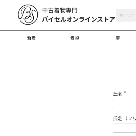
バイセルオンラインストア
会員登録
新着
着物
帯
お客様に届くまで
商品お取り寄せサービ
ご注文方法のご案内
お着物がにおう時の対
和装バッグ
訪問着
袋帯
名古屋帯
振袖
反物
梱包方法のご案内
氏名
(
必
須
江戸小紋
紬
)
氏名（フ