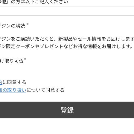
の他」の方は以下ご記入ください
ガジンの購読
(
必
ガジンをご購読いただくと、新製品やセール情報をお届けしま
須
)
ジン限定クーポンやプレゼントなどお得な情報をお届けします
受け取り可否
(
必
須
)
約
に同意する
報の取り扱い
について同意する
登録