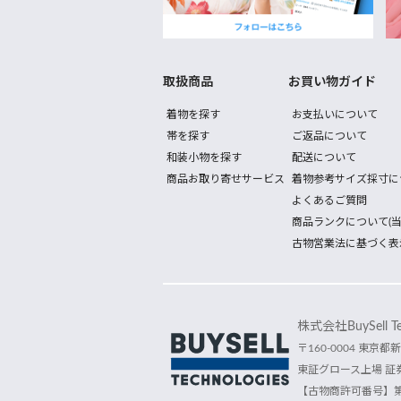
取扱商品
お買い物ガイド
着物を探す
お支払いについて
帯を探す
ご返品について
和装小物を探す
配送について
商品お取り寄せサービス
着物参考サイズ採寸に
よくあるご質問
商品ランクについて(当
古物営業法に基づく表
株式会社BuySell Tec
〒160-0004 東京都新
東証グロース上場 証券
【古物商許可番号】第30