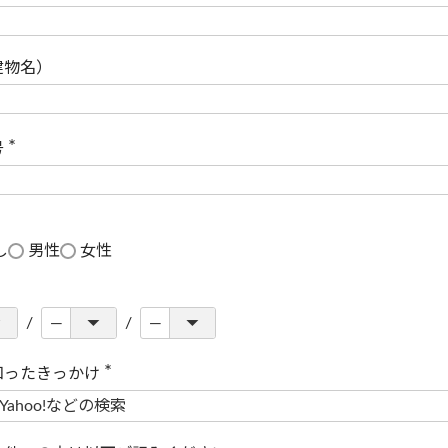
(
必
須
)
建物名）
号
(
必
須
)
し
男性
女性
知ったきっかけ
(
必
須
)