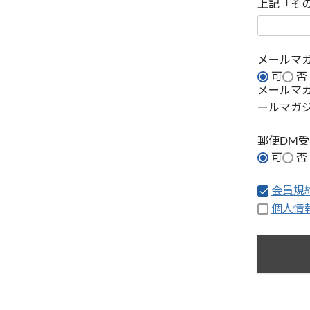
上記「そ
メールマ
可
否
メールマ
ールマガ
郵便DM
可
否
会員規
個人情