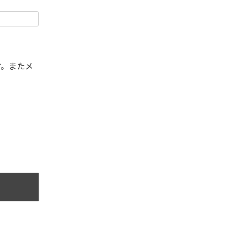
す。またメ
。