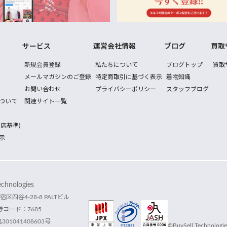
サービス
運営会社情報
ブログ
買取
新規会員登録
私たちについて
ブログトップ
買取
メールマガジンのご登録
特定商取引に基づく表示
着物知識
お問い合わせ
プライバシーポリシー
スタッフブログ
ついて
関連サイト一覧
店基準)
示
hnologies
宿区四谷4-28-8 PALTビル
コード：7685
1041408603号
©BuySell Technologies