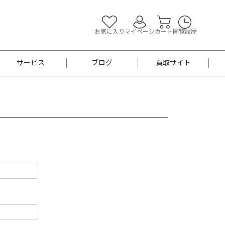
お気に入り
マイページ
カート
閲覧履歴
サービス
ブログ
買取サイト
よくあるご質問
お買い物診断
半幅帯
帯留め
お召
男性用帯
着物帯
新品
セット
袴
男性用