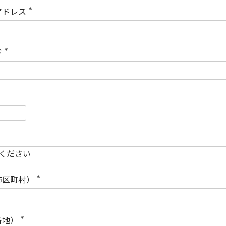
)
アドレス
(
必
須
)
ド
(
必
須
)
必
須
必
須
市区町村）
(
必
須
)
番地）