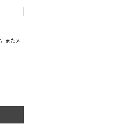
す。またメ
。