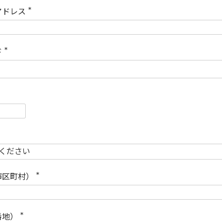
)
アドレス
(
必
須
)
ド
(
必
須
)
必
須
必
須
市区町村）
(
必
須
)
番地）