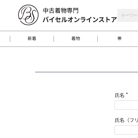
バイセルオンラインストア
会員登録
新着
着物
帯
お客様に届くまで
商品お取り寄せサービ
ご注文方法のご案内
お着物がにおう時の対
和装バッグ
訪問着
袋帯
名古屋帯
振袖
反物
梱包方法のご案内
氏名
(
必
須
江戸小紋
紬
)
氏名（フ