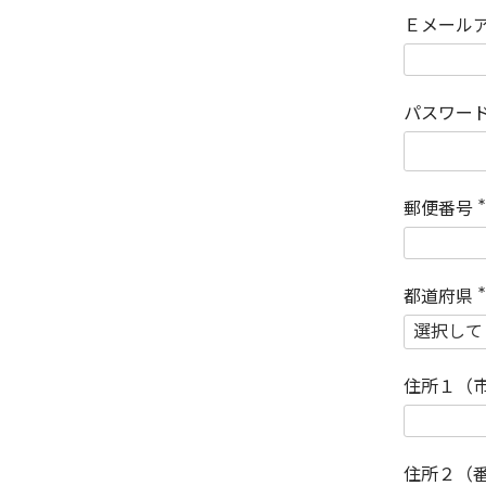
Ｅメール
パスワー
郵便番号
(
)
都道府県
(
)
住所１（
住所２（