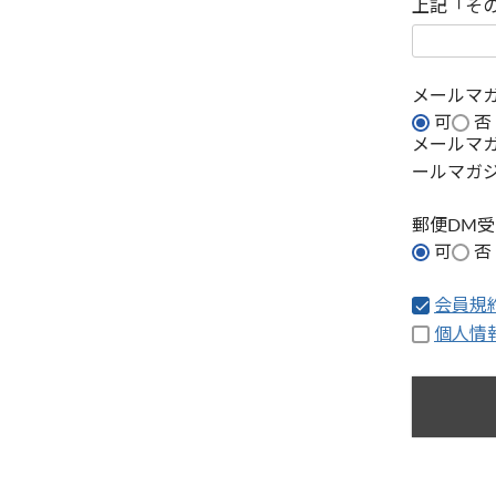
上記「そ
メールマ
可
否
メールマ
ールマガ
郵便DM
可
否
会員規
個人情