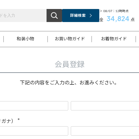
＞ 08/07：12時時点
詳細検索
34,824
全
点
和装小物
お買い物ガイド
お着物ガイド
会員登録
ス
お支払いについて
はじめてのお着物ガイド
新規会員登録
着物知識
スタッフブログ
サイズ案内
着物参考サイズ/採寸について
和色チャート集
お問い合わせ
処法
ご返品について
メールマガジンのご登録
着物販売方法について
関連サイト一覧
下記の内容をご入力の上、お進みください。
袋名古屋帯
黒留袖
帯締め
開き名
色留袖
帯揚げ
古屋帯
付下げ
帯締め
丸帯
色無地
作り帯
着物
配送について
商品ランクについて(当店基準)
帯揚げセット
ショール
小紋
浴衣
襦袢
和装コート
リガナ）
(
必
須