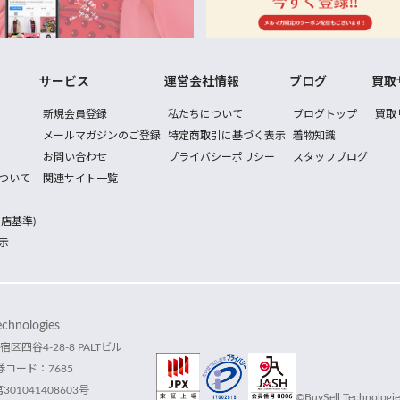
サービス
運営会社情報
ブログ
買取
新規会員登録
私たちについて
ブログトップ
買取
メールマガジンのご登録
特定商取引に基づく表示
着物知識
お問い合わせ
プライバシーポリシー
スタッフブログ
ついて
関連サイト一覧
店基準)
示
hnologies
宿区四谷4-28-8 PALTビル
コード：7685
1041408603号
©BuySell Technologies