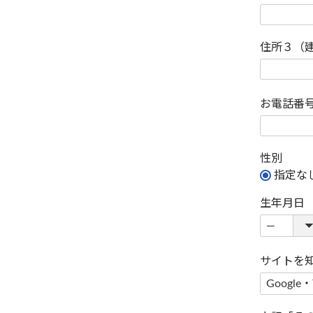
住所３（
お電話番
性別
指定な
生年月日
サイトを