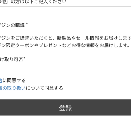
の他」の方は以下ご記入ください
ガジンの購読
(
必
ガジンをご購読いただくと、新製品やセール情報をお届けしま
須
)
ジン限定クーポンやプレゼントなどお得な情報をお届けします
受け取り可否
(
必
須
)
約
に同意する
報の取り扱い
について同意する
登録