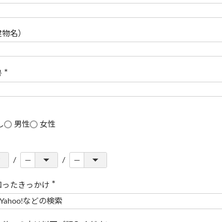
(
必
須
)
建物名）
号
(
必
須
)
し
男性
女性
知ったきっかけ
(
必
須
)