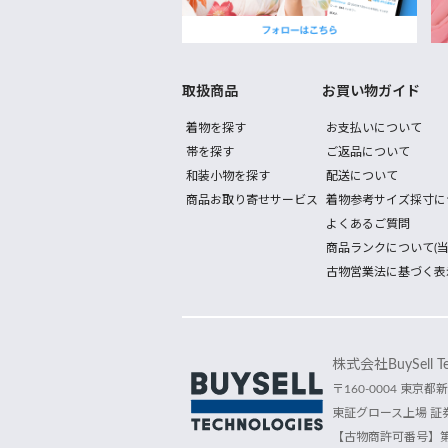
取扱商品
お買い物ガイド
着物を探す
お支払いについて
帯を探す
ご返品について
和装小物を探す
配送について
商品お取り寄せサービス
着物参考サイズ採寸に
よくあるご質問
商品ランクについて(当
古物営業法に基づく表
株式会社BuySell Tec
〒160-0004 東京都新
東証グロース上場 証券
【古物商許可番号】第30