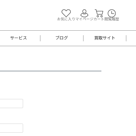
お気に入り
マイページ
カート
閲覧履歴
サービス
ブログ
買取サイト
よくあるご質問
お買い物診断
半幅帯
帯留め
お召
男性用帯
着物帯
新品
セット
袴
男性用