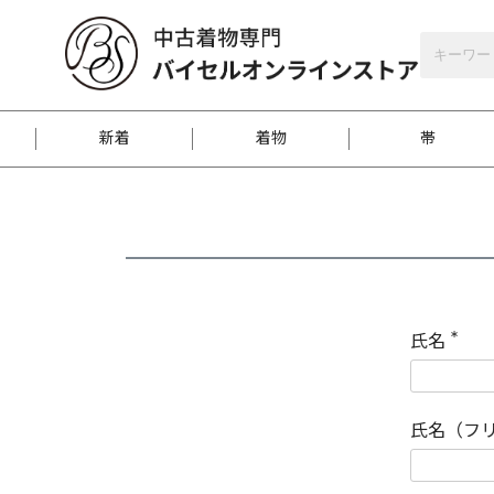
バイセルオンラインストア
会員登録
新着
着物
帯
お客様に届くまで
商品お取り寄せサービ
ご注文方法のご案内
お着物がにおう時の対
和装バッグ
訪問着
袋帯
名古屋帯
振袖
反物
梱包方法のご案内
氏名
(
必
須
江戸小紋
紬
)
氏名（フ