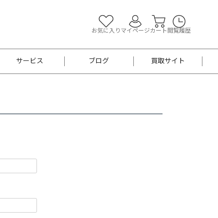
お気に入り
マイページ
カート
閲覧履歴
サービス
ブログ
買取サイト
よくあるご質問
お買い物診断
半幅帯
帯留め
お召
男性用帯
着物帯
新品
セット
袴
男性用