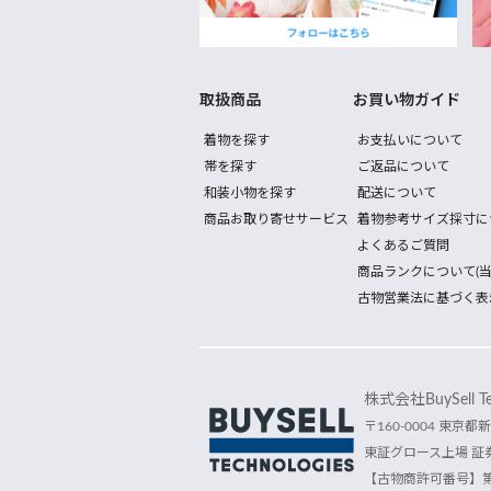
取扱商品
お買い物ガイド
着物を探す
お支払いについて
帯を探す
ご返品について
和装小物を探す
配送について
商品お取り寄せサービス
着物参考サイズ採寸に
よくあるご質問
商品ランクについて(当
古物営業法に基づく表
株式会社BuySell Tec
〒160-0004 東京都新
東証グロース上場 証券
【古物商許可番号】第30