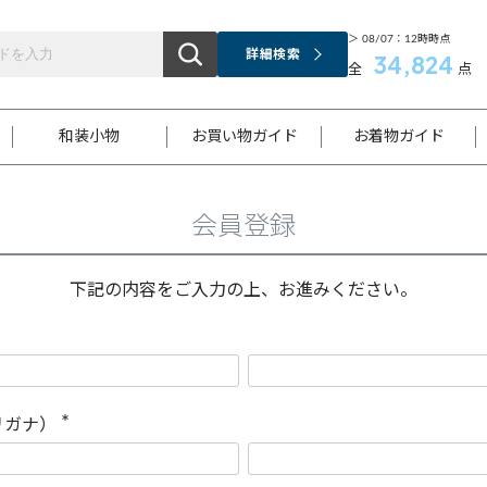
＞ 08/07：12時時点
詳細検索
34,824
全
点
和装小物
お買い物ガイド
お着物ガイド
会員登録
ス
お支払いについて
はじめてのお着物ガイド
新規会員登録
着物知識
スタッフブログ
サイズ案内
着物参考サイズ/採寸について
和色チャート集
お問い合わせ
処法
ご返品について
メールマガジンのご登録
着物販売方法について
関連サイト一覧
下記の内容をご入力の上、お進みください。
袋名古屋帯
黒留袖
帯締め
開き名
色留袖
帯揚げ
古屋帯
付下げ
帯締め
丸帯
色無地
作り帯
着物
配送について
商品ランクについて(当店基準)
帯揚げセット
ショール
小紋
浴衣
襦袢
和装コート
リガナ）
(
必
須