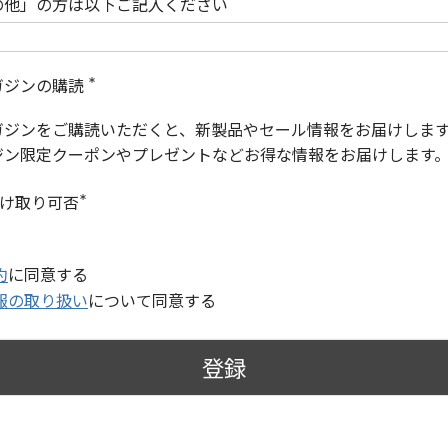
の他」の方は以下ご記入ください
ガジンの購読
(
必
ガジンをご購読いただくと、新製品やセール情報をお届けしま
須
)
ジン限定クーポンやプレゼントなどお得な情報をお届けします
受け取り可否
(
必
須
)
約
に同意する
報の取り扱い
について同意する
登録