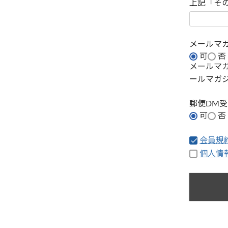
上記「そ
メールマ
可
否
メールマ
ールマガ
郵便DM
可
否
会員規
個人情