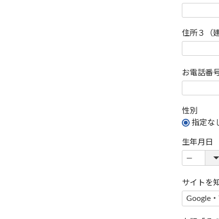
住所３（
お電話番
性別
指定な
生年月日
サイトを