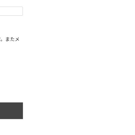
す。またメ
。