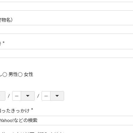
(
必
須
)
建物名）
号
(
必
須
)
し
男性
女性
知ったきっかけ
(
必
須
)