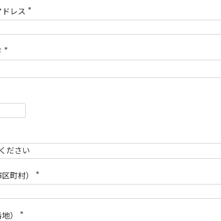
)
アドレス
(
必
須
)
ド
(
必
須
)
必
須
必
須
市区町村）
(
必
須
)
番地）