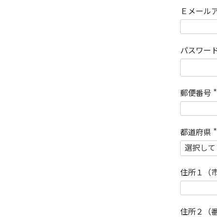
Ｅメール
パスワー
郵便番号
(
)
都道府県
(
)
住所１（
住所２（