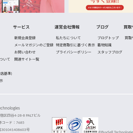
サービス
運営会社情報
ブログ
買取
新規会員登録
私たちについて
ブログトップ
買取
メールマガジンのご登録
特定商取引に基づく表示
着物知識
お問い合わせ
プライバシーポリシー
スタッフブログ
ついて
関連サイト一覧
店基準)
示
hnologies
宿区四谷4-28-8 PALTビル
コード：7685
1041408603号
©BuySell Technologies