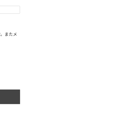
す。またメ
。