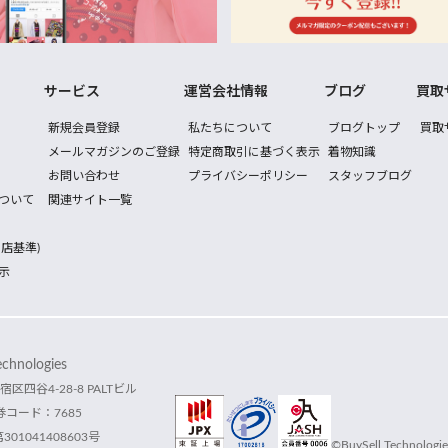
サービス
運営会社情報
ブログ
買取
新規会員登録
私たちについて
ブログトップ
買取
メールマガジンのご登録
特定商取引に基づく表示
着物知識
お問い合わせ
プライバシーポリシー
スタッフブログ
ついて
関連サイト一覧
店基準)
示
hnologies
宿区四谷4-28-8 PALTビル
コード：7685
1041408603号
©BuySell Technologies