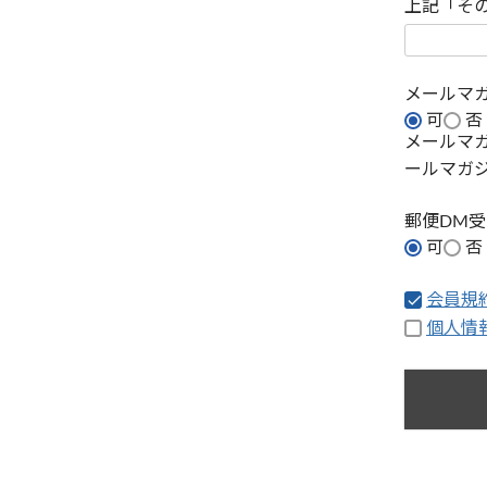
上記「そ
メールマ
可
否
メールマ
ールマガ
郵便DM
可
否
会員規
個人情