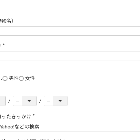
(
必
須
)
建物名）
号
(
必
須
)
し
男性
女性
知ったきっかけ
(
必
須
)