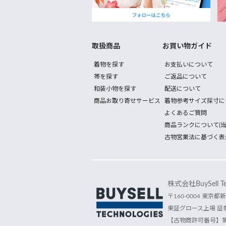
取扱商品
お買い物ガイド
着物を探す
お支払いについて
帯を探す
ご返品について
和装小物を探す
配送について
商品お取り寄せサービス
着物参考サイズ採寸に
よくあるご質問
商品ランクについて(当
古物営業法に基づく表
株式会社BuySell Tec
〒160-0004 東京都新
東証グロース上場 証券
【古物商許可番号】第30