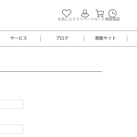
お気に入り
マイページ
カート
閲覧履歴
サービス
ブログ
買取サイト
よくあるご質問
お買い物診断
半幅帯
帯留め
お召
男性用帯
着物帯
新品
セット
袴
男性用