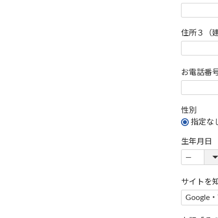
住所３（
お電話番
性別
指定な
生年月日
サイトを