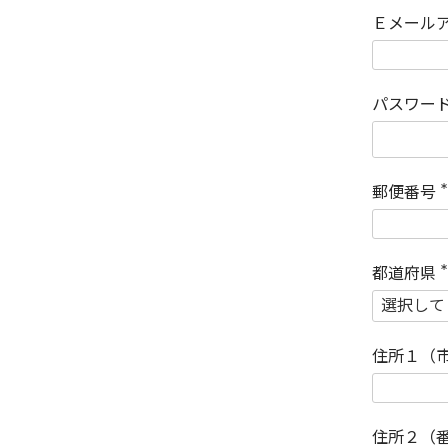
Ｅメール
パスワー
郵便番号
(
)
都道府県
(
)
住所１（
住所２（