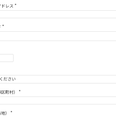
)
アドレス
(
必
須
)
ド
(
必
須
)
必
須
必
須
市区町村）
(
必
須
)
番地）