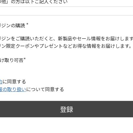
の他」の方は以下ご記入ください
ガジンの購読
(
必
ガジンをご購読いただくと、新製品やセール情報をお届けしま
須
)
ジン限定クーポンやプレゼントなどお得な情報をお届けします
受け取り可否
(
必
須
)
約
に同意する
報の取り扱い
について同意する
登録