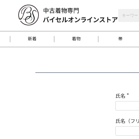
バイセルオンラインストア
会員登録
新着
着物
帯
お客様に届くまで
商品お取り寄せサービ
ご注文方法のご案内
お着物がにおう時の対
和装バッグ
訪問着
袋帯
名古屋帯
振袖
反物
梱包方法のご案内
氏名
(
必
須
江戸小紋
紬
)
氏名（フ