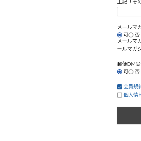
上記「そ
メールマ
可
否
メールマ
ールマガ
郵便DM
可
否
会員規
個人情