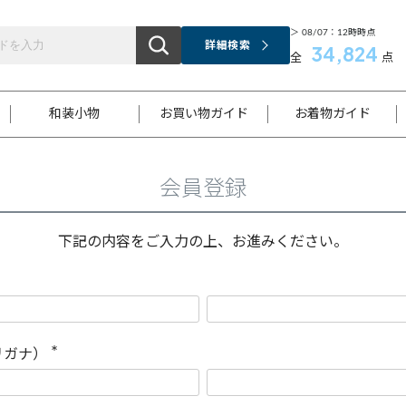
＞ 08/07：12時時点
詳細検索
34,824
全
点
和装小物
お買い物ガイド
お着物ガイド
会員登録
ス
お支払いについて
はじめてのお着物ガイド
新規会員登録
着物知識
スタッフブログ
サイズ案内
着物参考サイズ/採寸について
和色チャート集
お問い合わせ
処法
ご返品について
メールマガジンのご登録
着物販売方法について
関連サイト一覧
下記の内容をご入力の上、お進みください。
袋名古屋帯
黒留袖
帯締め
開き名
色留袖
帯揚げ
古屋帯
付下げ
帯締め
丸帯
色無地
作り帯
着物
配送について
商品ランクについて(当店基準)
帯揚げセット
ショール
小紋
浴衣
襦袢
和装コート
リガナ）
(
必
須