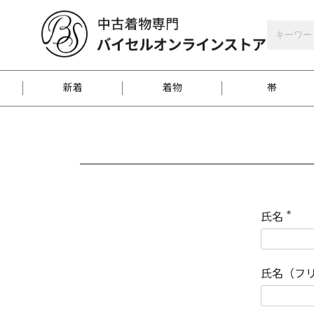
バイセルオンラインストア
会員登録
新着
着物
帯
お客様に届くまで
商品お取り寄せサービ
ご注文方法のご案内
お着物がにおう時の対
和装バッグ
訪問着
袋帯
名古屋帯
振袖
反物
梱包方法のご案内
氏名
(
必
須
江戸小紋
紬
)
氏名（フ