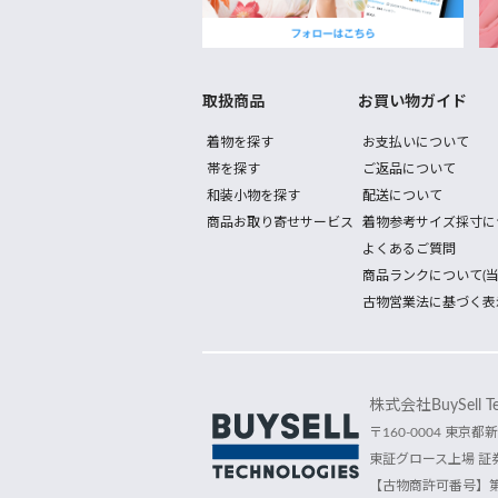
取扱商品
お買い物ガイド
着物を探す
お支払いについて
帯を探す
ご返品について
和装小物を探す
配送について
商品お取り寄せサービス
着物参考サイズ採寸に
よくあるご質問
商品ランクについて(当
古物営業法に基づく表
株式会社BuySell Tec
〒160-0004 東京都新
東証グロース上場 証券
【古物商許可番号】第30