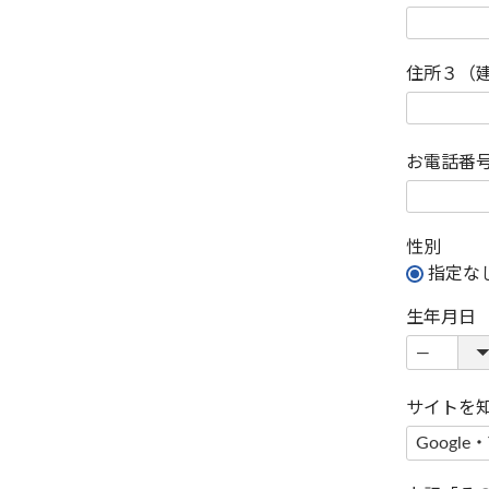
住所３（
お電話番
性別
指定な
生年月日
サイトを