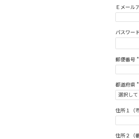
Ｅメール
パスワー
郵便番号
(
)
都道府県
(
)
住所１（
住所２（