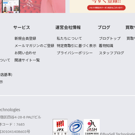
サービス
運営会社情報
ブログ
買取
新規会員登録
私たちについて
ブログトップ
買取
メールマガジンのご登録
特定商取引に基づく表示
着物知識
お問い合わせ
プライバシーポリシー
スタッフブログ
ついて
関連サイト一覧
店基準)
示
hnologies
宿区四谷4-28-8 PALTビル
コード：7685
1041408603号
©BuySell Technologies