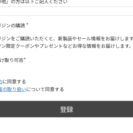
の他」の方は以下ご記入ください
ガジンの購読
(
必
ガジンをご購読いただくと、新製品やセール情報をお届けしま
須
)
ジン限定クーポンやプレゼントなどお得な情報をお届けします
受け取り可否
(
必
須
)
約
に同意する
報の取り扱い
について同意する
登録