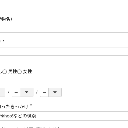
(
必
須
)
建物名）
号
(
必
須
)
し
男性
女性
知ったきっかけ
(
必
須
)