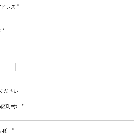
)
アドレス
(
必
須
)
ド
(
必
須
)
必
須
必
須
市区町村）
(
必
須
)
番地）