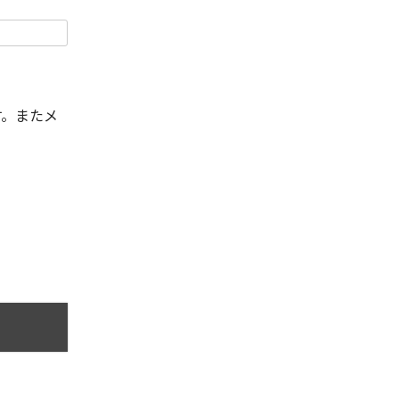
す。またメ
。