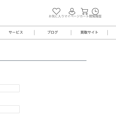
お気に入り
マイページ
カート
閲覧履歴
サービス
ブログ
買取サイト
よくあるご質問
お買い物診断
半幅帯
帯留め
お召
男性用帯
着物帯
新品
セット
袴
男性用