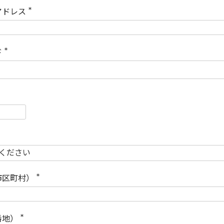
)
アドレス
(
必
須
)
ド
(
必
須
)
必
須
必
須
市区町村）
(
必
須
)
番地）