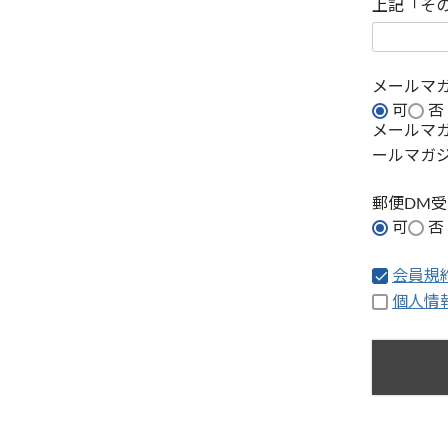
上記「そ
メールマ
可
否
メールマ
ールマガ
郵便DM
可
否
会員規
個人情