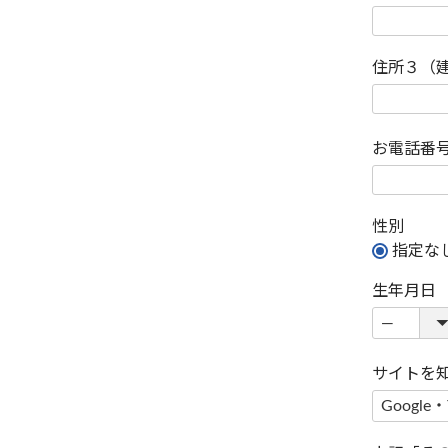
住所３（
お電話番
性別
指定な
生年月日
サイトを