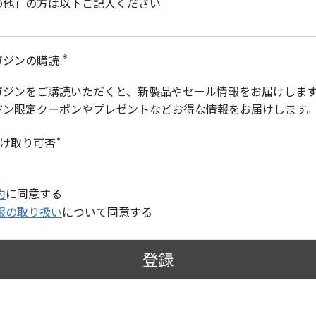
の他」の方は以下ご記入ください
ガジンの購読
(
必
ガジンをご購読いただくと、新製品やセール情報をお届けしま
須
)
ジン限定クーポンやプレゼントなどお得な情報をお届けします
受け取り可否
(
必
須
)
約
に同意する
報の取り扱い
について同意する
登録