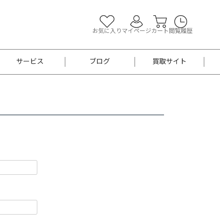
お気に入り
マイページ
カート
閲覧履歴
サービス
ブログ
買取サイト
よくあるご質問
お買い物診断
半幅帯
帯留め
お召
男性用帯
着物帯
新品
セット
袴
男性用