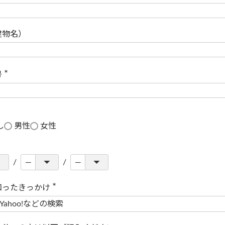
(
必
須
)
建物名）
号
(
必
須
)
し
男性
女性
知ったきっかけ
(
必
須
)