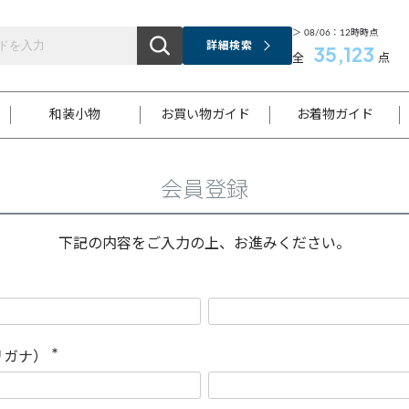
＞ 08/06：12時時点
詳細検索
35,123
全
点
和装小物
お買い物ガイド
お着物ガイド
会員登録
ス
お支払いについて
はじめてのお着物ガイド
新規会員登録
着物知識
スタッフブログ
サイズ案内
着物参考サイズ/採寸について
和色チャート集
お問い合わせ
処法
ご返品について
メールマガジンのご登録
着物販売方法について
関連サイト一覧
下記の内容をご入力の上、お進みください。
袋名古屋帯
黒留袖
帯締め
開き名
色留袖
帯揚げ
古屋帯
付下げ
帯締め
丸帯
色無地
作り帯
着物
配送について
商品ランクについて(当店基準)
帯揚げセット
ショール
小紋
浴衣
襦袢
和装コート
リガナ）
(
必
須