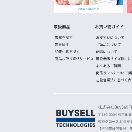
取扱商品
お買い物ガイド
着物を探す
お支払いについて
帯を探す
ご返品について
和装小物を探す
配送について
商品お取り寄せサービス
着物参考サイズ採寸に
よくあるご質問
商品ランクについて(当
古物営業法に基づく表
株式会社BuySell Tec
〒160-0004 東京都新
東証グロース上場 証券
【古物商許可番号】第30