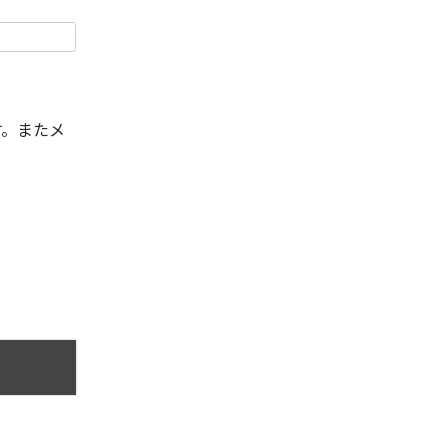
す。またメ
。