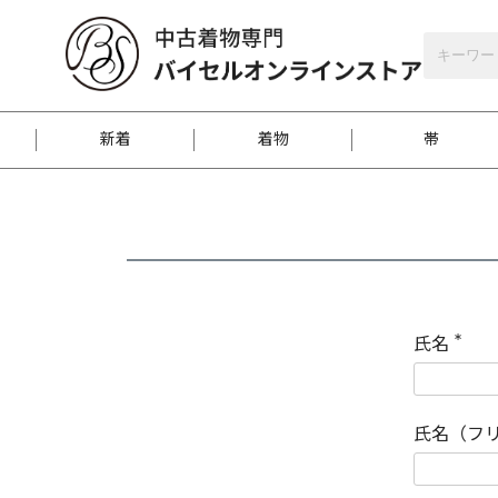
バイセルオンラインストア
会員登録
新着
着物
帯
お客様に届くまで
商品お取り寄せサービ
ご注文方法のご案内
お着物がにおう時の対
和装バッグ
訪問着
袋帯
名古屋帯
振袖
反物
梱包方法のご案内
氏名
(
必
須
江戸小紋
紬
)
氏名（フ