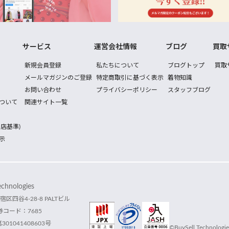
サービス
運営会社情報
ブログ
買取
新規会員登録
私たちについて
ブログトップ
買取
メールマガジンのご登録
特定商取引に基づく表示
着物知識
お問い合わせ
プライバシーポリシー
スタッフブログ
ついて
関連サイト一覧
店基準)
示
hnologies
宿区四谷4-28-8 PALTビル
コード：7685
1041408603号
©BuySell Technologies