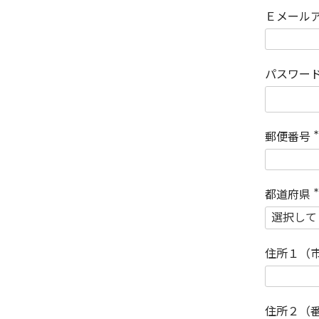
Ｅメール
パスワー
郵便番号
(
)
都道府県
(
)
住所１（
住所２（