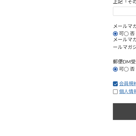
上記「そ
メールマ
可
否
メールマ
ールマガ
郵便DM
可
否
会員規
個人情