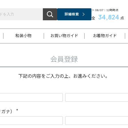
＞ 08/07：12時時点
詳細検索
34,824
全
点
和装小物
お買い物ガイド
お着物ガイド
会員登録
ス
お支払いについて
はじめてのお着物ガイド
新規会員登録
着物知識
スタッフブログ
サイズ案内
着物参考サイズ/採寸について
和色チャート集
お問い合わせ
処法
ご返品について
メールマガジンのご登録
着物販売方法について
関連サイト一覧
下記の内容をご入力の上、お進みください。
袋名古屋帯
黒留袖
帯締め
開き名
色留袖
帯揚げ
古屋帯
付下げ
帯締め
丸帯
色無地
作り帯
着物
配送について
商品ランクについて(当店基準)
帯揚げセット
ショール
小紋
浴衣
襦袢
和装コート
リガナ）
(
必
須