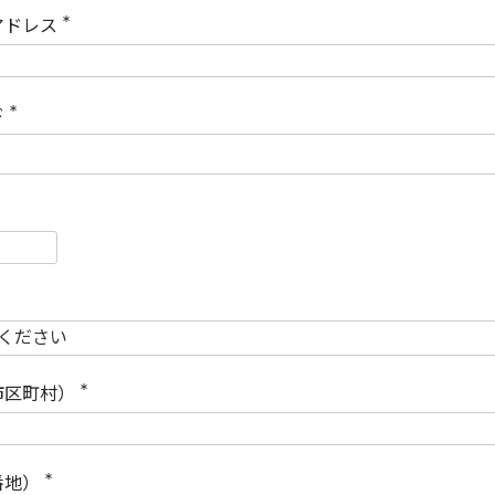
)
アドレス
(
必
須
)
ド
(
必
須
)
必
須
必
須
市区町村）
(
必
須
)
番地）