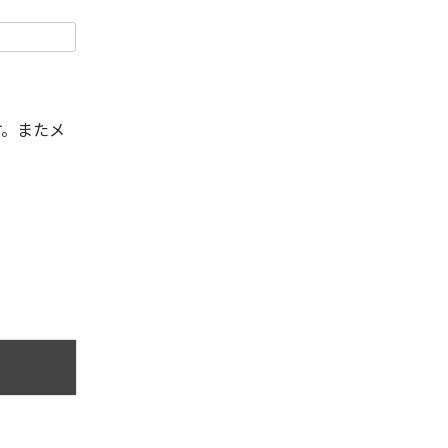
す。またメ
。