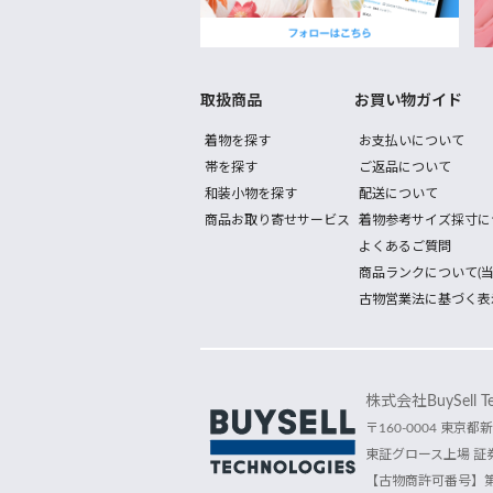
取扱商品
お買い物ガイド
着物を探す
お支払いについて
帯を探す
ご返品について
和装小物を探す
配送について
商品お取り寄せサービス
着物参考サイズ採寸に
よくあるご質問
商品ランクについて(当
古物営業法に基づく表
株式会社BuySell Tec
〒160-0004 東京都新
東証グロース上場 証券
【古物商許可番号】第30