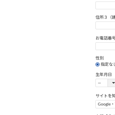
住所３（
お電話番
性別
指定な
生年月日
サイトを