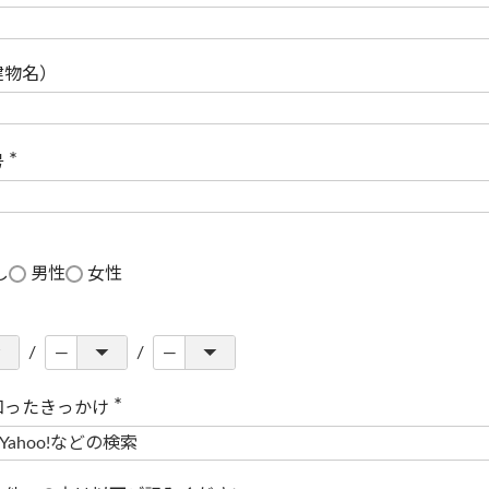
(
必
須
)
建物名）
号
(
必
須
)
し
男性
女性
知ったきっかけ
(
必
須
)