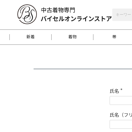
バイセルオンラインストア
会員登録
新着
着物
帯
お客様に届くまで
商品お取り寄せサービ
ご注文方法のご案内
お着物がにおう時の対
和装バッグ
訪問着
袋帯
名古屋帯
振袖
反物
梱包方法のご案内
氏名
(
必
須
江戸小紋
紬
)
氏名（フ