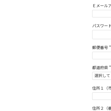
Ｅメール
パスワー
郵便番号
(
)
都道府県
(
)
住所１（
住所２（