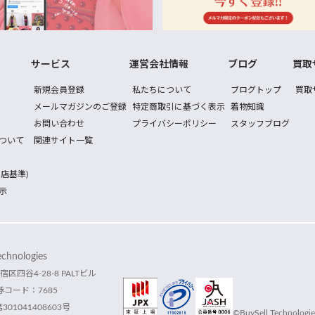
サービス
運営会社情報
ブログ
買取
新規会員登録
私たちについて
ブログトップ
買取
メールマガジンのご登録
特定商取引に基づく表示
着物知識
お問い合わせ
プライバシーポリシー
スタッフブログ
ついて
関連サイト一覧
店基準)
示
hnologies
宿区四谷4-28-8 PALTビル
コード：7685
1041408603号
©BuySell Technologies