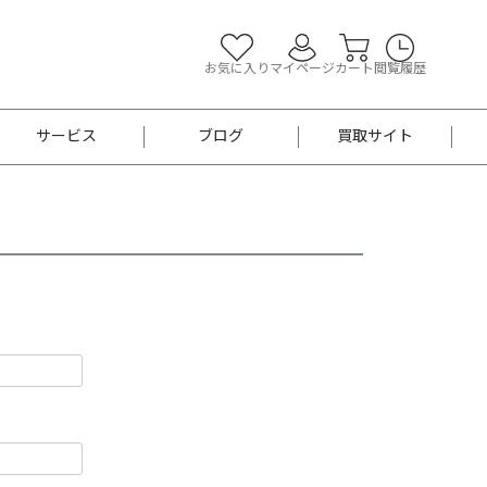
お気に入り
マイページ
カート
閲覧履歴
サービス
ブログ
買取サイト
よくあるご質問
お買い物診断
半幅帯
帯留め
お召
男性用帯
着物帯
新品
セット
袴
男性用