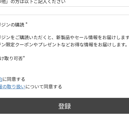
の他」の方は以下ご記入ください
ガジンの購読
(
必
ガジンをご購読いただくと、新製品やセール情報をお届けしま
須
)
ジン限定クーポンやプレゼントなどお得な情報をお届けします
受け取り可否
(
必
須
)
約
に同意する
報の取り扱い
について同意する
登録