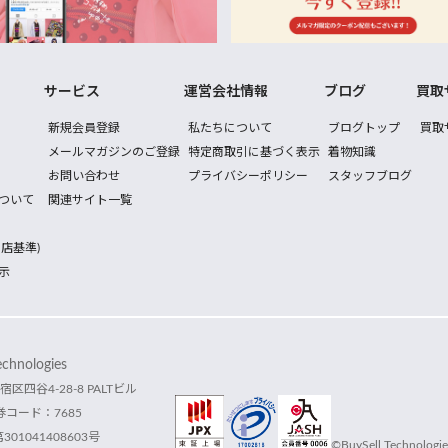
サービス
運営会社情報
ブログ
買取
新規会員登録
私たちについて
ブログトップ
買取
メールマガジンのご登録
特定商取引に基づく表示
着物知識
お問い合わせ
プライバシーポリシー
スタッフブログ
ついて
関連サイト一覧
店基準)
示
hnologies
宿区四谷4-28-8 PALTビル
コード：7685
1041408603号
©BuySell Technologies