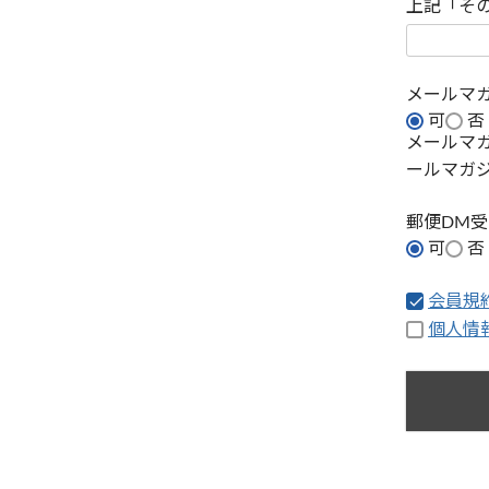
上記「そ
メールマ
可
否
メールマ
ールマガ
郵便DM
可
否
会員規
個人情