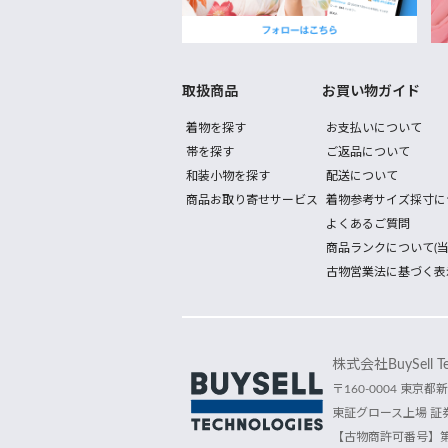
取扱商品
お買い物ガイド
着物を探す
お支払いについて
帯を探す
ご返品について
和装小物を探す
配送について
商品お取り寄せサービス
着物参考サイズ採寸に
よくあるご質問
商品ランクについて(当
古物営業法に基づく表
株式会社BuySell Tec
〒160-0004 東京都新
東証グロース上場 証券
【古物商許可番号】第30