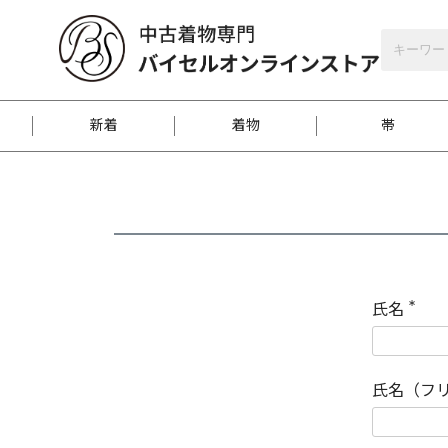
バイセルオンラインストア
会員登録
新着
着物
帯
お客様に届くまで
商品お取り寄せサービ
ご注文方法のご案内
お着物がにおう時の対
和装バッグ
訪問着
袋帯
名古屋帯
振袖
反物
梱包方法のご案内
氏名
(
必
須
江戸小紋
紬
)
氏名（フ