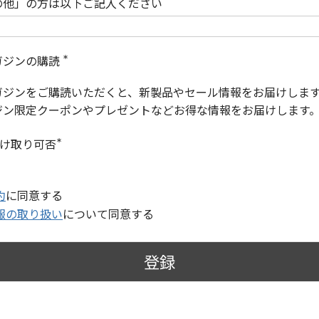
の他」の方は以下ご記入ください
ガジンの購読
(
必
ガジンをご購読いただくと、新製品やセール情報をお届けしま
須
)
ジン限定クーポンやプレゼントなどお得な情報をお届けします
受け取り可否
(
必
須
)
約
に同意する
報の取り扱い
について同意する
登録