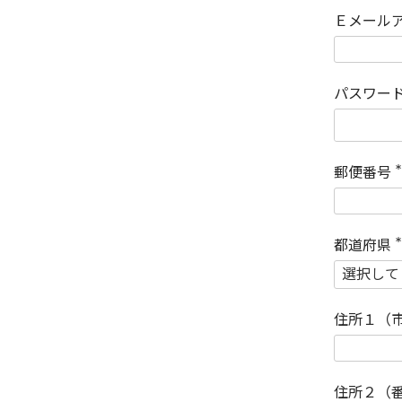
Ｅメール
パスワー
郵便番号
(
)
都道府県
(
)
住所１（
住所２（