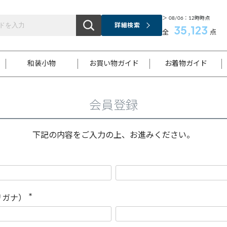
＞ 08/06：12時時点
詳細検索
35,123
全
点
和装小物
お買い物ガイド
お着物ガイド
会員登録
ス
お支払いについて
はじめてのお着物ガイド
新規会員登録
着物知識
スタッフブログ
サイズ案内
着物参考サイズ/採寸について
和色チャート集
お問い合わせ
処法
ご返品について
メールマガジンのご登録
着物販売方法について
関連サイト一覧
下記の内容をご入力の上、お進みください。
袋名古屋帯
黒留袖
帯締め
開き名
色留袖
帯揚げ
古屋帯
付下げ
帯締め
丸帯
色無地
作り帯
着物
配送について
商品ランクについて(当店基準)
帯揚げセット
ショール
小紋
浴衣
襦袢
和装コート
リガナ）
(
必
須