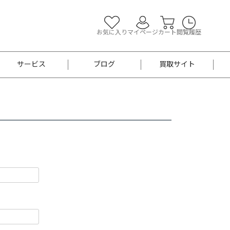
お気に入り
マイページ
カート
閲覧履歴
サービス
ブログ
買取サイト
よくあるご質問
お買い物診断
半幅帯
帯留め
お召
男性用帯
着物帯
新品
セット
袴
男性用