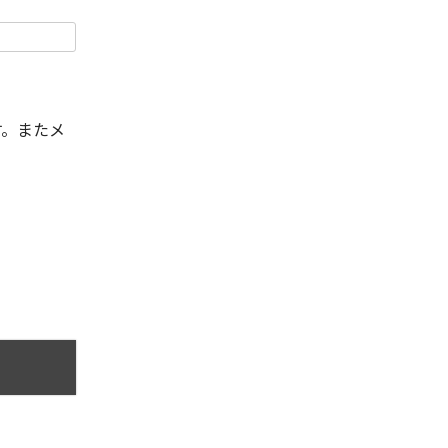
す。またメ
。