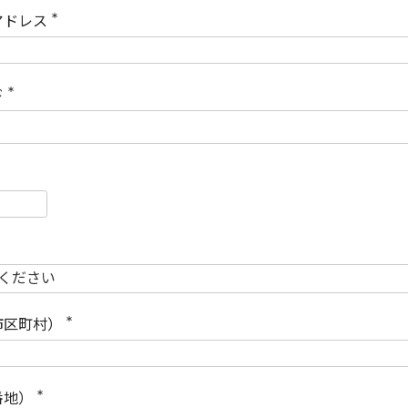
)
アドレス
(
必
須
)
ド
(
必
須
)
必
須
必
須
市区町村）
(
必
須
)
番地）