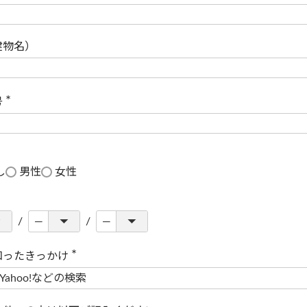
(
必
須
)
建物名）
号
(
必
須
)
し
男性
女性
知ったきっかけ
(
必
須
)