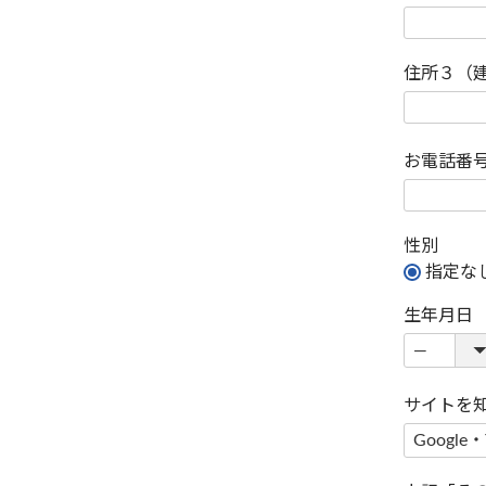
住所３（
お電話番
性別
指定な
生年月日
サイトを