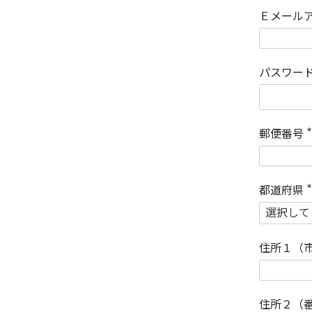
Ｅメール
パスワー
郵便番号
(
)
都道府県
(
)
住所１（
住所２（