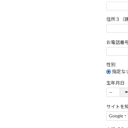
住所３（
お電話番
性別
指定な
生年月日
サイトを