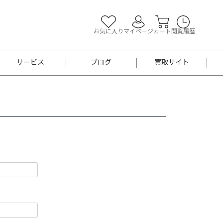
お気に入り
マイページ
カート
閲覧履歴
サービス
ブログ
買取サイト
よくあるご質問
お買い物診断
半幅帯
帯留め
お召
男性用帯
着物帯
新品
セット
袴
男性用