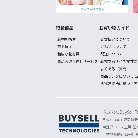
取扱商品
お買い物ガイド
着物を探す
お支払いについて
帯を探す
ご返品について
和装小物を探す
配送について
商品お取り寄せサービス
着物参考サイズ採寸に
よくあるご質問
商品ランクについて(当
古物営業法に基づく表
株式会社BuySell Tec
〒160-0004 東京都新
東証グロース上場 証券
【古物商許可番号】第30