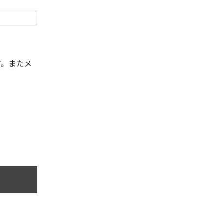
す。またメ
。