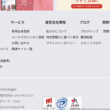
サービス
運営会社情報
ブログ
買取
新規会員登録
私たちについて
ブログトップ
買取
メールマガジンのご登録
特定商取引に基づく表示
着物知識
お問い合わせ
プライバシーポリシー
スタッフブログ
ついて
関連サイト一覧
店基準)
示
hnologies
宿区四谷4-28-8 PALTビル
コード：7685
1041408603号
©BuySell Technologies