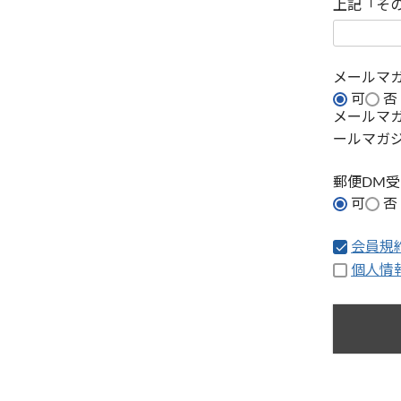
上記「そ
メールマ
可
否
メールマ
ールマガ
郵便DM
可
否
会員規
個人情