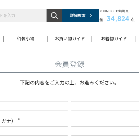
＞ 08/07：12時時点
詳細検索
34,824
全
点
和装小物
お買い物ガイド
お着物ガイド
会員登録
ス
お支払いについて
はじめてのお着物ガイド
新規会員登録
着物知識
スタッフブログ
サイズ案内
着物参考サイズ/採寸について
和色チャート集
お問い合わせ
処法
ご返品について
メールマガジンのご登録
着物販売方法について
関連サイト一覧
下記の内容をご入力の上、お進みください。
袋名古屋帯
黒留袖
帯締め
開き名
色留袖
帯揚げ
古屋帯
付下げ
帯締め
丸帯
色無地
作り帯
着物
配送について
商品ランクについて(当店基準)
帯揚げセット
ショール
小紋
浴衣
襦袢
和装コート
リガナ）
(
必
須