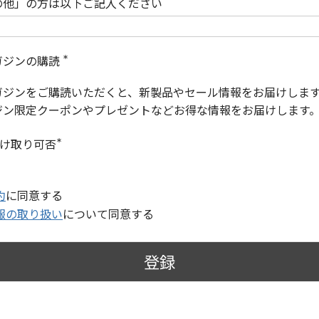
の他」の方は以下ご記入ください
ガジンの購読
(
必
ガジンをご購読いただくと、新製品やセール情報をお届けしま
須
)
ジン限定クーポンやプレゼントなどお得な情報をお届けします
受け取り可否
(
必
須
)
約
に同意する
報の取り扱い
について同意する
登録