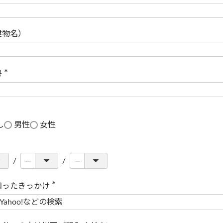
(
必
須
)
建物名）
号
(
必
須
)
し
男性
女性
知ったきっかけ
(
必
須
)