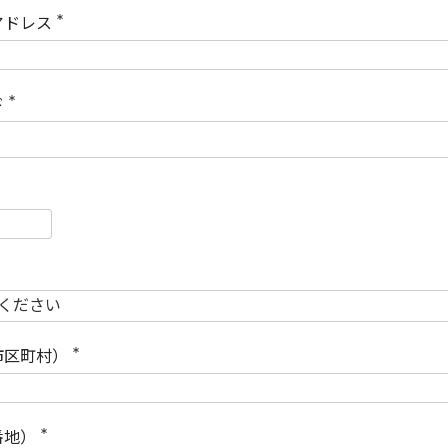
)
アドレス
(
必
須
)
ド
(
必
須
)
必
須
必
須
市区町村）
(
必
須
)
番地）