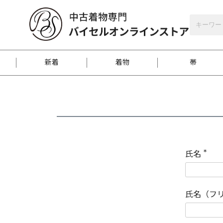
バイセルオンラインストア
会員登録
新着
着物
帯
お客様に届くまで
商品お取り寄せサービ
ご注文方法のご案内
お着物がにおう時の対
和装バッグ
訪問着
袋帯
名古屋帯
振袖
反物
梱包方法のご案内
氏名
(
必
須
江戸小紋
紬
)
氏名（フ