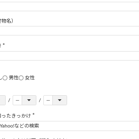
(
必
須
)
建物名）
号
(
必
須
)
し
男性
女性
知ったきっかけ
(
必
須
)