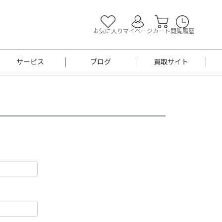
お気に入り
マイページ
カート
閲覧履歴
サービス
ブログ
買取サイト
よくあるご質問
お買い物診断
半幅帯
帯留め
お召
男性用帯
着物帯
新品
セット
袴
男性用