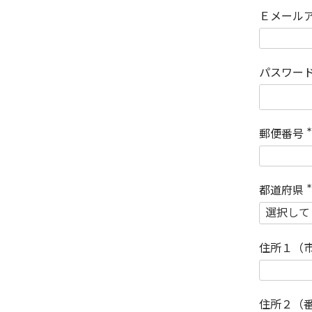
Ｅメール
パスワー
郵便番号
(
)
都道府県
(
)
住所１（
住所２（