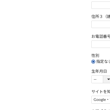
住所３（
お電話番
性別
指定な
生年月日
サイトを