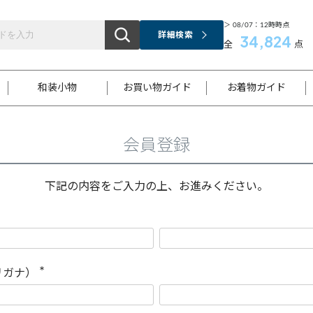
＞ 08/07：12時時点
詳細検索
34,824
全
点
和装小物
お買い物ガイド
お着物ガイド
会員登録
ス
お支払いについて
はじめてのお着物ガイド
新規会員登録
着物知識
スタッフブログ
サイズ案内
着物参考サイズ/採寸について
和色チャート集
お問い合わせ
処法
ご返品について
メールマガジンのご登録
着物販売方法について
関連サイト一覧
下記の内容をご入力の上、お進みください。
袋名古屋帯
黒留袖
帯締め
開き名
色留袖
帯揚げ
古屋帯
付下げ
帯締め
丸帯
色無地
作り帯
着物
配送について
商品ランクについて(当店基準)
帯揚げセット
ショール
小紋
浴衣
襦袢
和装コート
リガナ）
(
必
須