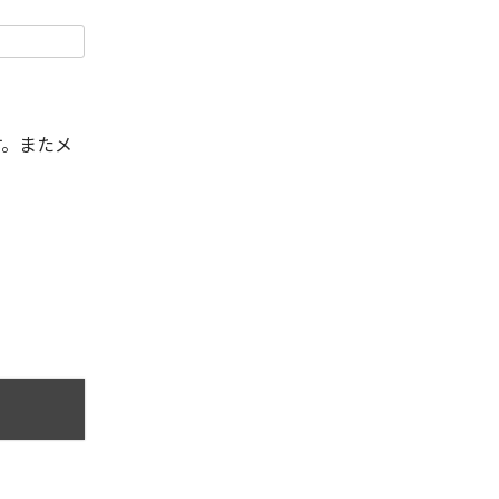
す。またメ
。