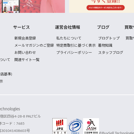
サービス
運営会社情報
ブログ
買取
新規会員登録
私たちについて
ブログトップ
買取
メールマガジンのご登録
特定商取引に基づく表示
着物知識
お問い合わせ
プライバシーポリシー
スタッフブログ
ついて
関連サイト一覧
店基準)
示
hnologies
宿区四谷4-28-8 PALTビル
コード：7685
1041408603号
©BuySell Technologies