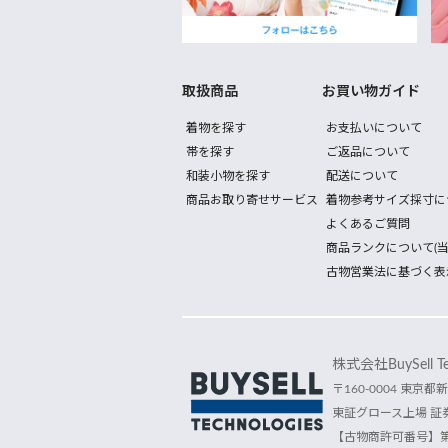
取扱商品
お買い物ガイド
着物を探す
お支払いについて
帯を探す
ご返品について
和装小物を探す
配送について
商品お取り寄せサービス
着物参考サイズ採寸に
よくあるご質問
商品ランクについて(当
古物営業法に基づく表
株式会社BuySell Tec
〒160-0004 東京都新
東証グロース上場 証券
【古物商許可番号】第30