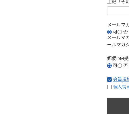
上記「そ
メールマ
可
否
メールマ
ールマガ
郵便DM
可
否
会員規
個人情