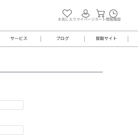
お気に入り
マイページ
カート
閲覧履歴
サービス
ブログ
買取サイト
よくあるご質問
お買い物診断
半幅帯
帯留め
お召
男性用帯
着物帯
新品
セット
袴
男性用