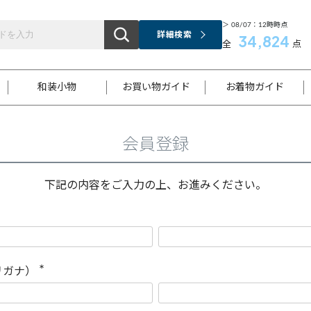
＞ 08/07：12時時点
詳細検索
34,824
全
点
和装小物
お買い物ガイド
お着物ガイド
会員登録
ス
お支払いについて
はじめてのお着物ガイド
新規会員登録
着物知識
スタッフブログ
サイズ案内
着物参考サイズ/採寸について
和色チャート集
お問い合わせ
処法
ご返品について
メールマガジンのご登録
着物販売方法について
関連サイト一覧
下記の内容をご入力の上、お進みください。
袋名古屋帯
黒留袖
帯締め
開き名
色留袖
帯揚げ
古屋帯
付下げ
帯締め
丸帯
色無地
作り帯
着物
配送について
商品ランクについて(当店基準)
帯揚げセット
ショール
小紋
浴衣
襦袢
和装コート
リガナ）
(
必
須