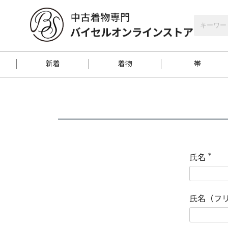
バイセルオンラインストア
会員登録
新着
着物
帯
お客様に届くまで
商品お取り寄せサービ
ご注文方法のご案内
お着物がにおう時の対
和装バッグ
訪問着
袋帯
名古屋帯
振袖
反物
梱包方法のご案内
氏名
(
必
須
江戸小紋
紬
)
氏名（フ