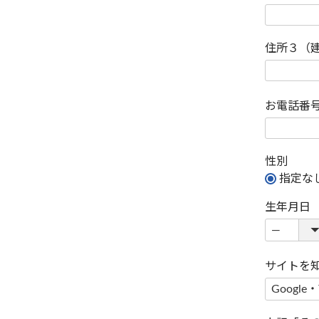
住所３（
お電話番
性別
指定な
生年月日
サイトを