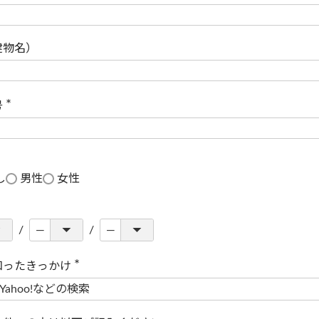
(
必
須
)
建物名）
号
(
必
須
)
し
男性
女性
知ったきっかけ
(
必
須
)