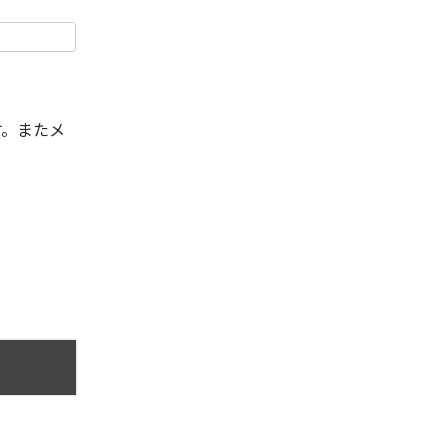
す。またメ
。