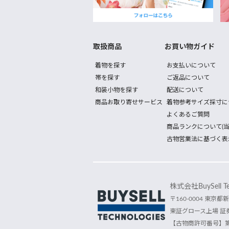
取扱商品
お買い物ガイド
着物を探す
お支払いについて
帯を探す
ご返品について
和装小物を探す
配送について
商品お取り寄せサービス
着物参考サイズ採寸に
よくあるご質問
商品ランクについて(当
古物営業法に基づく表
株式会社BuySell Tec
〒160-0004 東京都新
東証グロース上場 証券
【古物商許可番号】第30