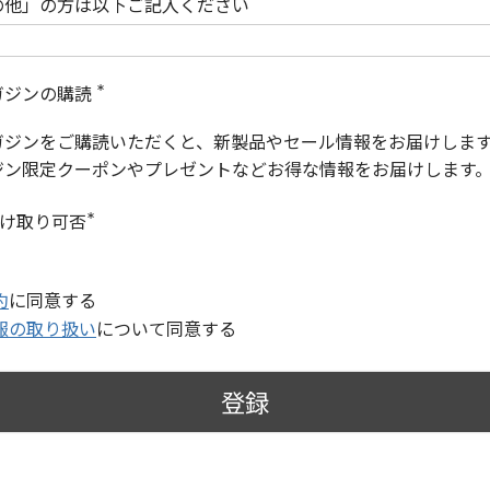
の他」の方は以下ご記入ください
ガジンの購読
(
必
ガジンをご購読いただくと、新製品やセール情報をお届けしま
須
)
ジン限定クーポンやプレゼントなどお得な情報をお届けします
受け取り可否
(
必
須
)
約
に同意する
報の取り扱い
について同意する
登録