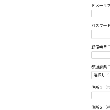
Ｅメール
パスワー
郵便番号
(
)
都道府県
(
)
住所１（
住所２（