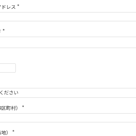
)
アドレス
(
必
須
)
ド
(
必
須
)
必
須
必
須
市区町村）
(
必
須
)
番地）