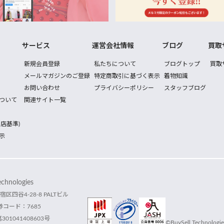
サービス
運営会社情報
ブログ
買取
新規会員登録
私たちについて
ブログトップ
買取
メールマガジンのご登録
特定商取引に基づく表示
着物知識
お問い合わせ
プライバシーポリシー
スタッフブログ
ついて
関連サイト一覧
店基準)
示
hnologies
宿区四谷4-28-8 PALTビル
コード：7685
1041408603号
©BuySell Technologies